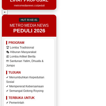
metromedianews.co/peduli
×
HUT RI KE-81
METRO MEDIA NEWS
PEDULI 2026
PROGRAM
🏆 Lomba Tradisional
🎭 Hiburan Masyarakat
📰 Lomba Artikel Berita
🤲 Santunan Yatim, Dhuafa &
Jompo
TUJUAN
✔ Menumbuhkan Kepedulian
Sosial
✔ Mempererat Kebersamaan
✔ Semangat Gotong Royong
TERBUKA UNTUK
✔ Pemerintah