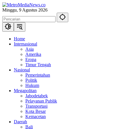
Langsung
ke
Minggu, 9 Agustus 2026
konten
Home
Internasional
Asia
Amerika
Eropa
Timur Tengah
Nasional
Pemerintahan
Politik
Hukum
Megapolitan
Jabodetabek
Pelayanan Publik
Transportasi
Kota Besar
Kemacetan
Daerah
Bali