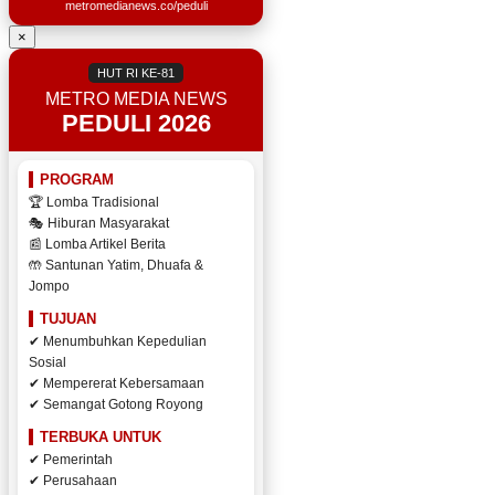
metromedianews.co/peduli
×
HUT RI KE-81
METRO MEDIA NEWS
PEDULI 2026
PROGRAM
🏆 Lomba Tradisional
🎭 Hiburan Masyarakat
📰 Lomba Artikel Berita
🤲 Santunan Yatim, Dhuafa &
Jompo
TUJUAN
✔ Menumbuhkan Kepedulian
Sosial
✔ Mempererat Kebersamaan
✔ Semangat Gotong Royong
TERBUKA UNTUK
✔ Pemerintah
✔ Perusahaan