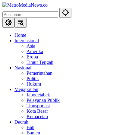
Langsung
ke
konten
Home
Internasional
Asia
Amerika
Eropa
Timur Tengah
Nasional
Pemerintahan
Politik
Hukum
Megapolitan
Jabodetabek
Pelayanan Publik
Transportasi
Kota Besar
Kemacetan
Daerah
Bali
Banten