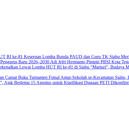
Keseruan Lomba Bunda PAUD dan Guru TK Siabu Mer
Adi Jefri Hermanto Pimpin PBSI Kota Teg
“Marturi”, Budaya M
Buka Turnamen Futsal Antar-Sekolah se-Kecamatan Siabu, 
Dikonfirm