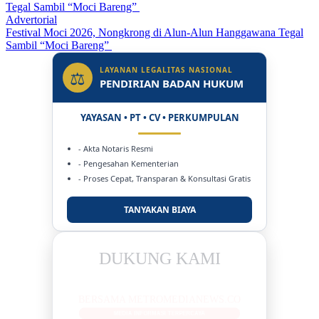
Advertorial
Festival Moci 2026, Nongkrong di Alun-Alun Hanggawana Tegal
Sambil “Moci Bareng”
LAYANAN LEGALITAS NASIONAL
⚖
PENDIRIAN BADAN HUKUM
YAYASAN • PT • CV • PERKUMPULAN
- Akta Notaris Resmi
- Pengesahan Kementerian
- Proses Cepat, Transparan & Konsultasi Gratis
TANYAKAN BIAYA
DUKUNG KAMI
BERSAMA METROMEDIANEWS.CO
MEDIA INFORMASI TERPERCAYA