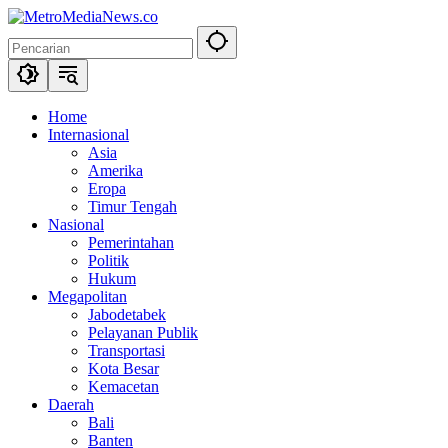
Langsung
ke
konten
Home
Internasional
Asia
Amerika
Eropa
Timur Tengah
Nasional
Pemerintahan
Politik
Hukum
Megapolitan
Jabodetabek
Pelayanan Publik
Transportasi
Kota Besar
Kemacetan
Daerah
Bali
Banten