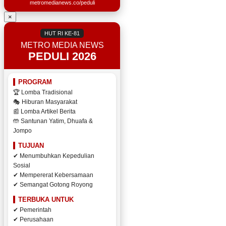
metromedianews.co/peduli
×
HUT RI KE-81
METRO MEDIA NEWS
PEDULI 2026
PROGRAM
🏆 Lomba Tradisional
🎭 Hiburan Masyarakat
📰 Lomba Artikel Berita
🤲 Santunan Yatim, Dhuafa &
Jompo
TUJUAN
✔ Menumbuhkan Kepedulian
Sosial
✔ Mempererat Kebersamaan
✔ Semangat Gotong Royong
TERBUKA UNTUK
✔ Pemerintah
✔ Perusahaan