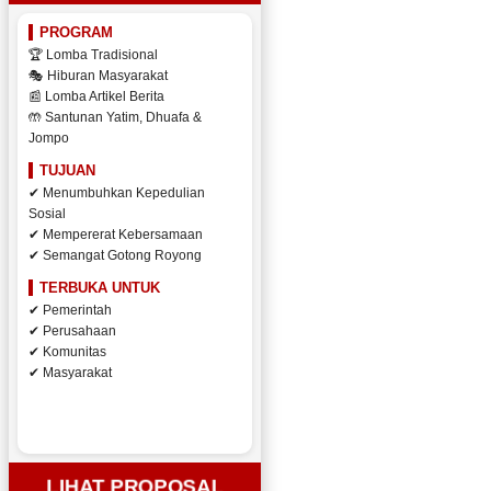
PROGRAM
🏆 Lomba Tradisional
🎭 Hiburan Masyarakat
📰 Lomba Artikel Berita
🤲 Santunan Yatim, Dhuafa &
Jompo
TUJUAN
✔ Menumbuhkan Kepedulian
Sosial
✔ Mempererat Kebersamaan
✔ Semangat Gotong Royong
TERBUKA UNTUK
✔ Pemerintah
✔ Perusahaan
✔ Komunitas
✔ Masyarakat
LIHAT PROPOSAL