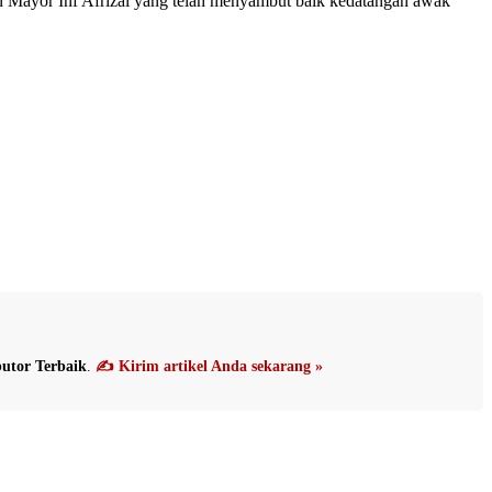
n Mayor Inf Afrizal yang telah menyambut baik kedatangan awak
utor Terbaik
.
✍️ Kirim artikel Anda sekarang »