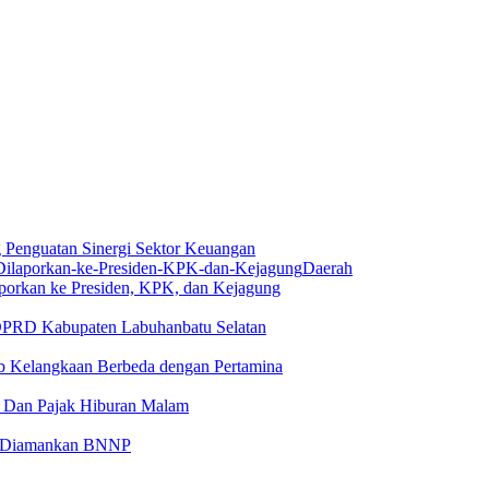
Penguatan Sinergi Sektor Keuangan
Daerah
aporkan ke Presiden, KPK, dan Kejagung
 DPRD Kabupaten Labuhanbatu Selatan
 Kelangkaan Berbeda dengan Pertamina
 Dan Pajak Hiburan Malam
at Diamankan BNNP