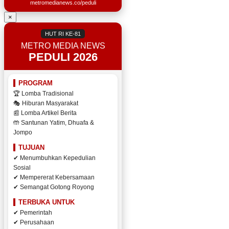
metromedianews.co/peduli
×
HUT RI KE-81
METRO MEDIA NEWS
PEDULI 2026
PROGRAM
🏆 Lomba Tradisional
🎭 Hiburan Masyarakat
📰 Lomba Artikel Berita
🤲 Santunan Yatim, Dhuafa &
Jompo
TUJUAN
✔ Menumbuhkan Kepedulian
Sosial
✔ Mempererat Kebersamaan
✔ Semangat Gotong Royong
TERBUKA UNTUK
✔ Pemerintah
✔ Perusahaan