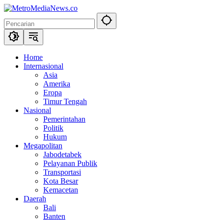
Langsung
ke
konten
Home
Internasional
Asia
Amerika
Eropa
Timur Tengah
Nasional
Pemerintahan
Politik
Hukum
Megapolitan
Jabodetabek
Pelayanan Publik
Transportasi
Kota Besar
Kemacetan
Daerah
Bali
Banten