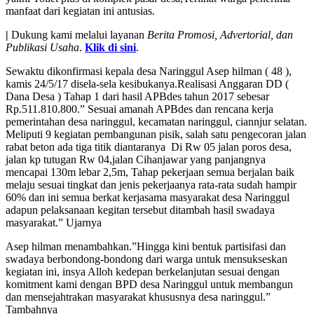
manfaat dari kegiatan ini antusias.
|
Dukung kami melalui layanan
Berita Promosi, Advertorial, dan
Publikasi Usaha
.
Klik di sini
.
Sewaktu dikonfirmasi kepala desa Naringgul Asep hilman ( 48 ),
kamis 24/5/17 disela-sela kesibukanya.Realisasi Anggaran DD (
Dana Desa ) Tahap 1 dari hasil APBdes tahun 2017 sebesar
Rp.511.810.800.” Sesuai amanah APBdes dan rencana kerja
pemerintahan desa naringgul, kecamatan naringgul, ciannjur selatan.
Meliputi 9 kegiatan pembangunan pisik, salah satu pengecoran jalan
rabat beton ada tiga titik diantaranya Di Rw 05 jalan poros desa,
jalan kp tutugan Rw 04,jalan Cihanjawar yang panjangnya
mencapai 130m lebar 2,5m, Tahap pekerjaan semua berjalan baik
melaju sesuai tingkat dan jenis pekerjaanya rata-rata sudah hampir
60% dan ini semua berkat kerjasama masyarakat desa Naringgul
adapun pelaksanaan kegitan tersebut ditambah hasil swadaya
masyarakat.” Ujarnya
Asep hilman menambahkan.”Hingga kini bentuk partisifasi dan
swadaya berbondong-bondong dari warga untuk mensukseskan
kegiatan ini, insya Alloh kedepan berkelanjutan sesuai dengan
komitment kami dengan BPD desa Naringgul untuk membangun
dan mensejahtrakan masyarakat khususnya desa naringgul.”
Tambahnya