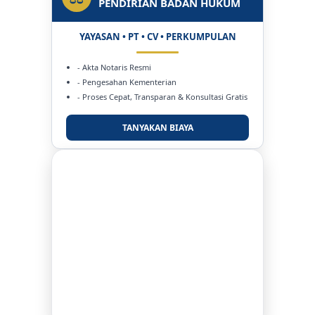
PENDIRIAN BADAN HUKUM
YAYASAN • PT • CV • PERKUMPULAN
- Akta Notaris Resmi
- Pengesahan Kementerian
- Proses Cepat, Transparan & Konsultasi Gratis
TANYAKAN BIAYA
DUKUNG KAMI
BERSAMA METROMEDIANEWS.CO
MEDIA INFORMASI TERPERCAYA
Publikasi Kegiatan
Berita Promosi
Tingkatkan Branding Anda
INFO SELENGKAPNYA