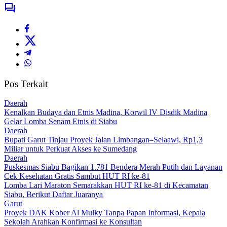
Pos Terkait
Daerah
Kenalkan Budaya dan Etnis Madina, Korwil IV Disdik Madina
Gelar Lomba Senam Etnis di Siabu
Daerah
Bupati Garut Tinjau Proyek Jalan Limbangan–Selaawi, Rp1,3
Miliar untuk Perkuat Akses ke Sumedang
Daerah
Puskesmas Siabu Bagikan 1.781 Bendera Merah Putih dan Layanan
Cek Kesehatan Gratis Sambut HUT RI ke-81
Lomba Lari Maraton Semarakkan HUT RI ke-81 di Kecamatan
Siabu, Berikut Daftar Juaranya
Garut
Proyek DAK Kober Al Mulky Tanpa Papan Informasi, Kepala
Sekolah Arahkan Konfirmasi ke Konsultan