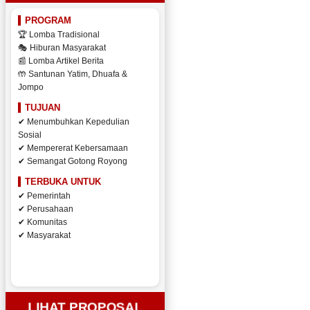
PROGRAM
🏆 Lomba Tradisional
🎭 Hiburan Masyarakat
📰 Lomba Artikel Berita
🤲 Santunan Yatim, Dhuafa &
Jompo
TUJUAN
✔ Menumbuhkan Kepedulian
Sosial
✔ Mempererat Kebersamaan
✔ Semangat Gotong Royong
TERBUKA UNTUK
✔ Pemerintah
✔ Perusahaan
✔ Komunitas
✔ Masyarakat
LIHAT PROPOSAL