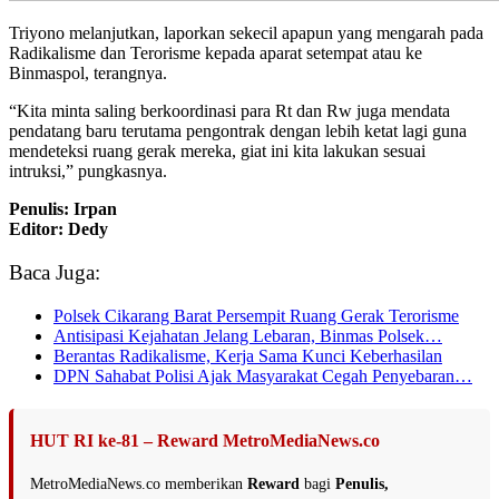
Triyono melanjutkan, laporkan sekecil apapun yang mengarah pada
Radikalisme dan Terorisme kepada aparat setempat atau ke
Binmaspol, terangnya.
“Kita minta saling berkoordinasi para Rt dan Rw juga mendata
pendatang baru terutama pengontrak dengan lebih ketat lagi guna
mendeteksi ruang gerak mereka, giat ini kita lakukan sesuai
intruksi,” pungkasnya.
Penulis: Irpan
Editor: Dedy
Baca Juga:
Polsek Cikarang Barat Persempit Ruang Gerak Terorisme
Antisipasi Kejahatan Jelang Lebaran, Binmas Polsek…
Berantas Radikalisme, Kerja Sama Kunci Keberhasilan
DPN Sahabat Polisi Ajak Masyarakat Cegah Penyebaran…
HUT RI ke-81 – Reward MetroMediaNews.co
MetroMediaNews.co memberikan
Reward
bagi
Penulis,