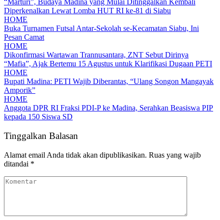
“Marturi”, Budaya Madina yang Mulai Ditinggalkan Kembali
Diperkenalkan Lewat Lomba HUT RI ke-81 di Siabu
HOME
Buka Turnamen Futsal Antar-Sekolah se-Kecamatan Siabu, Ini
Pesan Camat
HOME
Dikonfirmasi Wartawan Trannusantara, ZNT Sebut Dirinya
“Mafia”, Ajak Bertemu 15 Agustus untuk Klarifikasi Dugaan PETI
HOME
Bupati Madina: PETI Wajib Diberantas, “Ulang Songon Mangayak
Amporik”
HOME
Anggota DPR RI Fraksi PDI-P ke Madina, Serahkan Beasiswa PIP
kepada 150 Siswa SD
Tinggalkan Balasan
Alamat email Anda tidak akan dipublikasikan.
Ruas yang wajib
ditandai
*