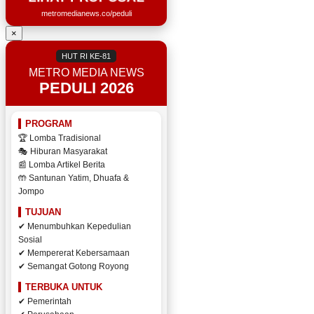
metromedianews.co/peduli
×
HUT RI KE-81
METRO MEDIA NEWS
PEDULI 2026
PROGRAM
🏆 Lomba Tradisional
🎭 Hiburan Masyarakat
📰 Lomba Artikel Berita
🤲 Santunan Yatim, Dhuafa &
Jompo
TUJUAN
✔ Menumbuhkan Kepedulian
Sosial
✔ Mempererat Kebersamaan
✔ Semangat Gotong Royong
TERBUKA UNTUK
✔ Pemerintah