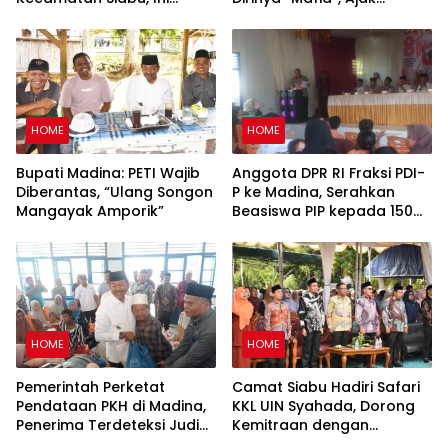
Pesan Camat
Bertemu 15 Agustus untuk
Klarifikasi Dugaan PETI
HOME
HOME
Bupati Madina: PETI Wajib
Anggota DPR RI Fraksi PDI-
Diberantas, “Ulang Songon
P ke Madina, Serahkan
Mangayak Amporik”
Beasiswa PIP kepada 150
Siswa SD
HOME
HOME
Pemerintah Perketat
Camat Siabu Hadiri Safari
Pendataan PKH di Madina,
KKL UIN Syahada, Dorong
Penerima Terdeteksi Judi
Kemitraan dengan
Online Terancam Dicoret
Pemerintah dan