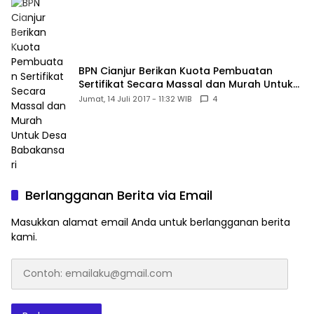
BPN Cianjur Berikan Kuota Pembuatan
Sertifikat Secara Massal dan Murah Untuk
Desa Babakansari
Jumat, 14 Juli 2017 - 11:32 WIB
4
Berlangganan Berita via Email
Masukkan alamat email Anda untuk berlangganan berita
kami.
Contoh:
emailaku@gmail.com