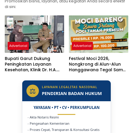
Promosikan bisnis, layanan, atau kegiatan Anda secara efektif
di sini.
Advertorial
Advertorial
Bupati Garut Dukung
Festival Moci 2026,
Peningkatan Layanan
Nongkrong di Alun-Alun
Kesehatan, Klinik Dr. H.A.
Hanggawana Tegal Sambil
Rotinsulu Ditargetkan Naik
“Moci Bareng”
Status Jadi Rumah Sakit
LAYANAN LEGALITAS NASIONAL
⚖
PENDIRIAN BADAN HUKUM
YAYASAN • PT • CV • PERKUMPULAN
- Akta Notaris Resmi
- Pengesahan Kementerian
- Proses Cepat, Transparan & Konsultasi Gratis