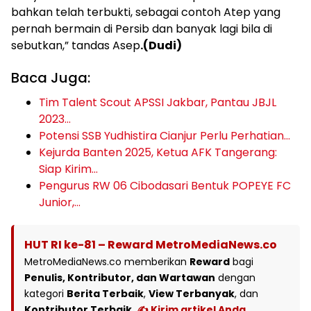
bahkan telah terbukti, sebagai contoh Atep yang
pernah bermain di Persib dan banyak lagi bila di
sebutkan,” tandas Asep
.(Dudi)
Baca Juga:
Tim Talent Scout APSSI Jakbar, Pantau JBJL
2023…
Potensi SSB Yudhistira Cianjur Perlu Perhatian…
Kejurda Banten 2025, Ketua AFK Tangerang:
Siap Kirim…
Pengurus RW 06 Cibodasari Bentuk POPEYE FC
Junior,…
HUT RI ke-81 – Reward MetroMediaNews.co
MetroMediaNews.co memberikan
Reward
bagi
Penulis, Kontributor, dan Wartawan
dengan
kategori
Berita Terbaik
,
View Terbanyak
, dan
Kontributor Terbaik
.
✍️ Kirim artikel Anda