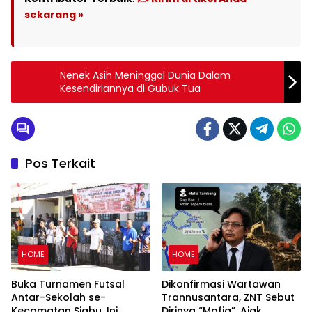
sekarang »
Nenek Asih Meninggal Dunia Dalam
Kesendiriannya di Gubuk Tua
Pos Terkait
HOME
HOME
Buka Turnamen Futsal
Dikonfirmasi Wartawan
Antar-Sekolah se-
Trannusantara, ZNT Sebut
Kecamatan Siabu, Ini
Dirinya “Mafia”, Ajak