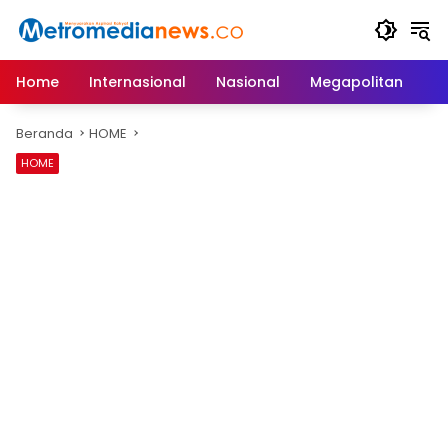
Langsung
ke
konten
Home
Internasional
Nasional
Megapolitan
D
Beranda
HOME
HOME