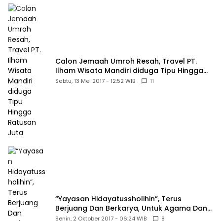
Calon Jemaah Umroh Resah, Travel PT.
Ilham Wisata Mandiri diduga Tipu Hingga
Ratusan Juta
Sabtu, 13 Mei 2017 - 12:52 WIB
11
“Yayasan Hidayatussholihin”, Terus
Berjuang Dan Berkarya, Untuk Agama Dan
Bangsa
Senin, 2 Oktober 2017 - 06:24 WIB
8