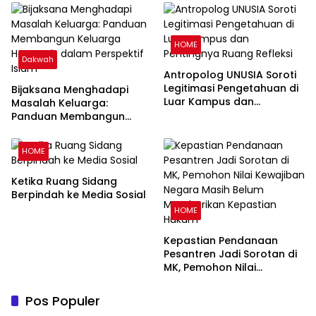
HOME
Dakwah
Antropolog UNUSIA Soroti
Legitimasi Pengetahuan di
Bijaksana Menghadapi
Luar Kampus dan
Masalah Keluarga:
Pentingnya Ruang Refleksi
Panduan Membangun
Keluarga Harmonis dalam
Perspektif Islam
HOME
Ketika Ruang Sidang
Berpindah ke Media Sosial
HOME
Kepastian Pendanaan
Pesantren Jadi Sorotan di
MK, Pemohon Nilai
Kewajiban Negara Masih
Belum Memberikan
Pos Populer
Kepastian Hukum