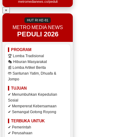
metromedianews.co/peduli
×
HUT RI KE-81
METRO MEDIA NEWS
PEDULI 2026
PROGRAM
🏆 Lomba Tradisional
🎭 Hiburan Masyarakat
📰 Lomba Artikel Berita
🤲 Santunan Yatim, Dhuafa &
Jompo
TUJUAN
✔ Menumbuhkan Kepedulian
Sosial
✔ Mempererat Kebersamaan
✔ Semangat Gotong Royong
TERBUKA UNTUK
✔ Pemerintah
✔ Perusahaan