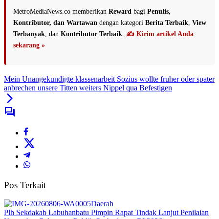
MetroMediaNews.co memberikan
Reward
bagi
Penulis,
Kontributor, dan Wartawan
dengan kategori
Berita Terbaik
,
View
Terbanyak
, dan
Kontributor Terbaik
.
✍️ Kirim artikel Anda
sekarang »
Mein Unangekundigte klassenarbeit Sozius wollte fruher oder spater
anbrechen unsere Titten weiters Nippel qua Befestigen
Pos Terkait
Daerah
Plh Sekdakab Labuhanbatu Pimpin Rapat Tindak Lanjut Penilaian