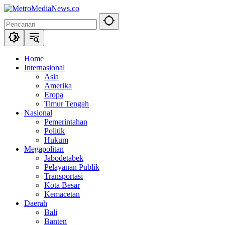
Langsung
ke
konten
Home
Internasional
Asia
Amerika
Eropa
Timur Tengah
Nasional
Pemerintahan
Politik
Hukum
Megapolitan
Jabodetabek
Pelayanan Publik
Transportasi
Kota Besar
Kemacetan
Daerah
Bali
Banten