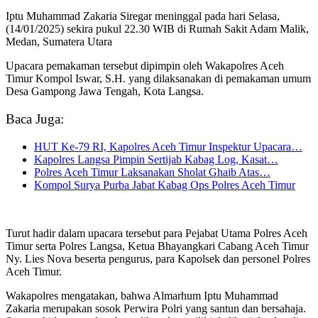
Iptu Muhammad Zakaria Siregar meninggal pada hari Selasa,
(14/01/2025) sekira pukul 22.30 WIB di Rumah Sakit Adam Malik,
Medan, Sumatera Utara
Upacara pemakaman tersebut dipimpin oleh Wakapolres Aceh
Timur Kompol Iswar, S.H. yang dilaksanakan di pemakaman umum
Desa Gampong Jawa Tengah, Kota Langsa.
Baca Juga:
HUT Ke-79 RI, Kapolres Aceh Timur Inspektur Upacara…
Kapolres Langsa Pimpin Sertijab Kabag Log, Kasat…
Polres Aceh Timur Laksanakan Sholat Ghaib Atas…
Kompol Surya Purba Jabat Kabag Ops Polres Aceh Timur
Turut hadir dalam upacara tersebut para Pejabat Utama Polres Aceh
Timur serta Polres Langsa, Ketua Bhayangkari Cabang Aceh Timur
Ny. Lies Nova beserta pengurus, para Kapolsek dan personel Polres
Aceh Timur.
Wakapolres mengatakan, bahwa Almarhum Iptu Muhammad
Zakaria merupakan sosok Perwira Polri yang santun dan bersahaja.