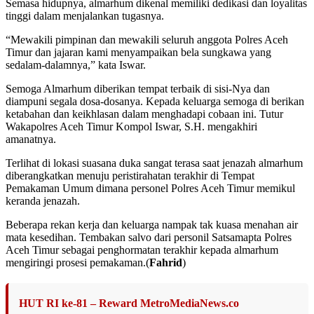
Semasa hidupnya, almarhum dikenal memiliki dedikasi dan loyalitas
tinggi dalam menjalankan tugasnya.
“Mewakili pimpinan dan mewakili seluruh anggota Polres Aceh
Timur dan jajaran kami menyampaikan bela sungkawa yang
sedalam-dalamnya,” kata Iswar.
Semoga Almarhum diberikan tempat terbaik di sisi-Nya dan
diampuni segala dosa-dosanya. Kepada keluarga semoga di berikan
ketabahan dan keikhlasan dalam menghadapi cobaan ini. Tutur
Wakapolres Aceh Timur Kompol Iswar, S.H. mengakhiri
amanatnya.
Terlihat di lokasi suasana duka sangat terasa saat jenazah almarhum
diberangkatkan menuju peristirahatan terakhir di Tempat
Pemakaman Umum dimana personel Polres Aceh Timur memikul
keranda jenazah.
Beberapa rekan kerja dan keluarga nampak tak kuasa menahan air
mata kesedihan. Tembakan salvo dari personil Satsamapta Polres
Aceh Timur sebagai penghormatan terakhir kepada almarhum
mengiringi prosesi pemakaman.(
Fahrid
)
HUT RI ke-81 – Reward MetroMediaNews.co