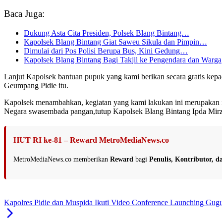
Baca Juga:
Dukung Asta Cita Presiden, Polsek Blang Bintang…
Kapolsek Blang Bintang Giat Saweu Sikula dan Pimpin…
Dimulai dari Pos Polisi Berupa Bus, Kini Gedung…
Kapolsek Blang Bintang Bagi Takjil ke Pengendara dan Warga
Lanjut Kapolsek bantuan pupuk yang kami berikan secara gratis ke
Geumpang Pidie itu.
Kapolsek menambahkan, kegiatan yang kami lakukan ini merupakan im
Negara swasembada pangan,tutup Kapolsek Blang Bintang Ipda Mir
HUT RI ke-81 – Reward MetroMediaNews.co
MetroMediaNews.co memberikan
Reward
bagi
Penulis, Kontributor, 
Kapolres Pidie dan Muspida Ikuti Video Conference Launching Gug