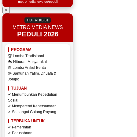
metromedianews.co/peduli
×
HUT RI KE-81
METRO MEDIA NEWS
PEDULI 2026
PROGRAM
🏆 Lomba Tradisional
🎭 Hiburan Masyarakat
📰 Lomba Artikel Berita
🤲 Santunan Yatim, Dhuafa &
Jompo
TUJUAN
✔ Menumbuhkan Kepedulian
Sosial
✔ Mempererat Kebersamaan
✔ Semangat Gotong Royong
TERBUKA UNTUK
✔ Pemerintah
✔ Perusahaan