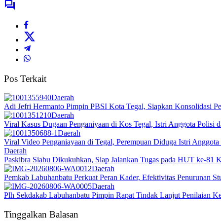
Pos Terkait
Daerah
Adi Jefri Hermanto Pimpin PBSI Kota Tegal, Siapkan Konsolidasi 
Daerah
Viral Kasus Dugaan Penganiyaan di Kos Tegal, Istri Anggota Polis
Daerah
Viral Video Penganiayaan di Tegal, Perempuan Diduga Istri Anggota 
Daerah
Paskibra Siabu Dikukuhkan, Siap Jalankan Tugas pada HUT ke-81 
Daerah
Pemkab Labuhanbatu Perkuat Peran Kader, Efektivitas Penurunan St
Daerah
Plh Sekdakab Labuhanbatu Pimpin Rapat Tindak Lanjut Penilaian 
Tinggalkan Balasan