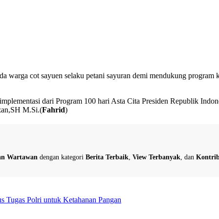
pada warga cot sayuen selaku petani sayuran demi mendukung program
plementasi dari Program 100 hari Asta Cita Presiden Republik Indones
zan,SH M.Si.(
Fahrid
)
dan Wartawan
dengan kategori
Berita Terbaik
,
View Terbanyak
, dan
Kontrib
us Tugas Polri untuk Ketahanan Pangan