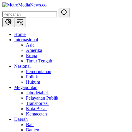
Langsung
ke
konten
Home
Internasional
Asia
Amerika
Eropa
Timur Tengah
Nasional
Pemerintahan
Politik
Hukum
Megapolitan
Jabodetabek
Pelayanan Publik
Transportasi
Kota Besar
Kemacetan
Daerah
Bali
Banten