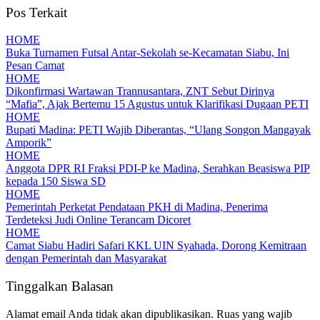
Pos Terkait
HOME
Buka Turnamen Futsal Antar-Sekolah se-Kecamatan Siabu, Ini
Pesan Camat
HOME
Dikonfirmasi Wartawan Trannusantara, ZNT Sebut Dirinya
“Mafia”, Ajak Bertemu 15 Agustus untuk Klarifikasi Dugaan PETI
HOME
Bupati Madina: PETI Wajib Diberantas, “Ulang Songon Mangayak
Amporik”
HOME
Anggota DPR RI Fraksi PDI-P ke Madina, Serahkan Beasiswa PIP
kepada 150 Siswa SD
HOME
Pemerintah Perketat Pendataan PKH di Madina, Penerima
Terdeteksi Judi Online Terancam Dicoret
HOME
Camat Siabu Hadiri Safari KKL UIN Syahada, Dorong Kemitraan
dengan Pemerintah dan Masyarakat
Tinggalkan Balasan
Alamat email Anda tidak akan dipublikasikan.
Ruas yang wajib