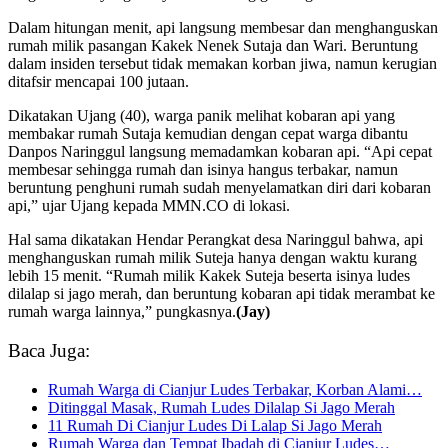
Dalam hitungan menit, api langsung membesar dan menghanguskan
rumah milik pasangan Kakek Nenek Sutaja dan Wari. Beruntung
dalam insiden tersebut tidak memakan korban jiwa, namun kerugian
ditafsir mencapai 100 jutaan.
Dikatakan Ujang (40), warga panik melihat kobaran api yang
membakar rumah Sutaja kemudian dengan cepat warga dibantu
Danpos Naringgul langsung memadamkan kobaran api. “Api cepat
membesar sehingga rumah dan isinya hangus terbakar, namun
beruntung penghuni rumah sudah menyelamatkan diri dari kobaran
api,” ujar Ujang kepada MMN.CO di lokasi.
Hal sama dikatakan Hendar Perangkat desa Naringgul bahwa, api
menghanguskan rumah milik Suteja hanya dengan waktu kurang
lebih 15 menit. “Rumah milik Kakek Suteja beserta isinya ludes
dilalap si jago merah, dan beruntung kobaran api tidak merambat ke
rumah warga lainnya,” pungkasnya.
(Jay)
Baca Juga:
Rumah Warga di Cianjur Ludes Terbakar, Korban Alami…
Ditinggal Masak, Rumah Ludes Dilalap Si Jago Merah
11 Rumah Di Cianjur Ludes Di Lalap Si Jago Merah
Rumah Warga dan Tempat Ibadah di Cianjur Ludes…