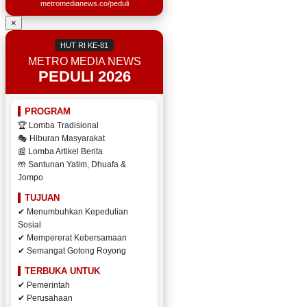
metromedianews.co/peduli
×
HUT RI KE-81
METRO MEDIA NEWS
PEDULI 2026
PROGRAM
🏆 Lomba Tradisional
🎭 Hiburan Masyarakat
📰 Lomba Artikel Berita
🤲 Santunan Yatim, Dhuafa &
Jompo
TUJUAN
✔ Menumbuhkan Kepedulian
Sosial
✔ Mempererat Kebersamaan
✔ Semangat Gotong Royong
TERBUKA UNTUK
✔ Pemerintah
✔ Perusahaan