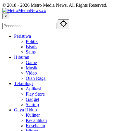
© 2018 - 2026 Metro Media News. All Rights Reserved.
×
Peristiwa
Politik
Bisnis
Sains
Hiburan
Game
Musik
Video
Olah Raga
Teknologi
Aplikasi
Play Store
Gadget
Startup
Gaya Hidup
Kuliner
Kecantikan
Kesehatan
Wisata