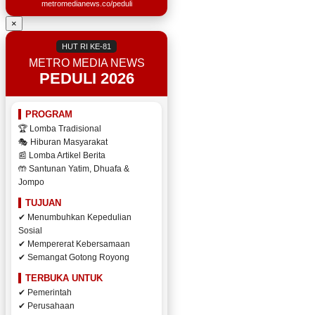
metromedianews.co/peduli
×
HUT RI KE-81
METRO MEDIA NEWS
PEDULI 2026
PROGRAM
🏆 Lomba Tradisional
🎭 Hiburan Masyarakat
📰 Lomba Artikel Berita
🤲 Santunan Yatim, Dhuafa &
Jompo
TUJUAN
✔ Menumbuhkan Kepedulian
Sosial
✔ Mempererat Kebersamaan
✔ Semangat Gotong Royong
TERBUKA UNTUK
✔ Pemerintah
✔ Perusahaan