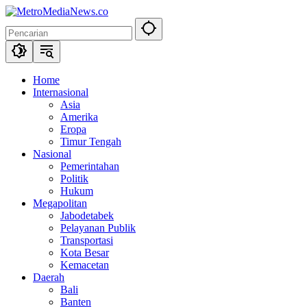
Langsung
ke
konten
Home
Internasional
Asia
Amerika
Eropa
Timur Tengah
Nasional
Pemerintahan
Politik
Hukum
Megapolitan
Jabodetabek
Pelayanan Publik
Transportasi
Kota Besar
Kemacetan
Daerah
Bali
Banten