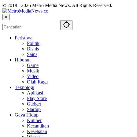
© 2018 - 2026 Metro Media News. All Rights Reserved.
×
Peristiwa
Politik
Bisnis
Sains
Hiburan
Game
Musik
Video
Olah Raga
Teknologi
Aplikasi
Play Store
Gadget
Startup
Gaya Hidup
Kuliner
Kecantikan
Kesehatan
Wisata