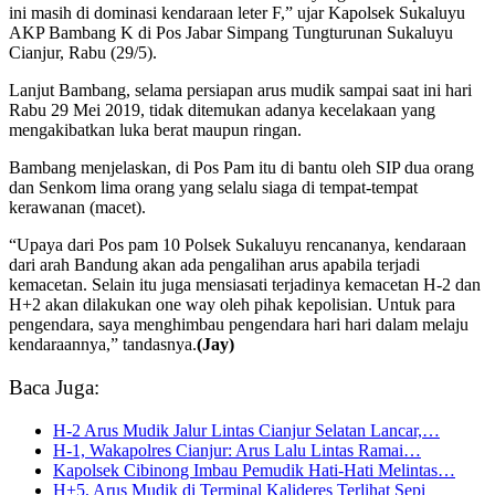
ini masih di dominasi kendaraan leter F,” ujar Kapolsek Sukaluyu
AKP Bambang K di Pos Jabar Simpang Tungturunan Sukaluyu
Cianjur, Rabu (29/5).
Lanjut Bambang, selama persiapan arus mudik sampai saat ini hari
Rabu 29 Mei 2019, tidak ditemukan adanya kecelakaan yang
mengakibatkan luka berat maupun ringan.
Bambang menjelaskan, di Pos Pam itu di bantu oleh SIP dua orang
dan Senkom lima orang yang selalu siaga di tempat-tempat
kerawanan (macet).
“Upaya dari Pos pam 10 Polsek Sukaluyu rencananya, kendaraan
dari arah Bandung akan ada pengalihan arus apabila terjadi
kemacetan. Selain itu juga mensiasati terjadinya kemacetan H-2 dan
H+2 akan dilakukan one way oleh pihak kepolisian. Untuk para
pengendara, saya menghimbau pengendara hari hari dalam melaju
kendaraannya,” tandasnya.
(Jay)
Baca Juga:
H-2 Arus Mudik Jalur Lintas Cianjur Selatan Lancar,…
H-1, Wakapolres Cianjur: Arus Lalu Lintas Ramai…
Kapolsek Cibinong Imbau Pemudik Hati-Hati Melintas…
H+5, Arus Mudik di Terminal Kalideres Terlihat Sepi