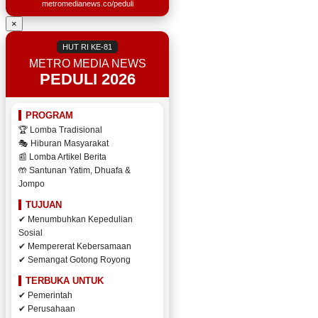
metromedianews.co/peduli
×
HUT RI KE-81
METRO MEDIA NEWS
PEDULI 2026
PROGRAM
🏆 Lomba Tradisional
🎭 Hiburan Masyarakat
📰 Lomba Artikel Berita
🤲 Santunan Yatim, Dhuafa &
Jompo
TUJUAN
✔ Menumbuhkan Kepedulian
Sosial
✔ Mempererat Kebersamaan
✔ Semangat Gotong Royong
TERBUKA UNTUK
✔ Pemerintah
✔ Perusahaan