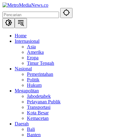
Langsung
ke
konten
Home
Internasional
Asia
Amerika
Eropa
Timur Tengah
Nasional
Pemerintahan
Politik
Hukum
Megapolitan
Jabodetabek
Pelayanan Publik
Transportasi
Kota Besar
Kemacetan
Daerah
Bali
Banten