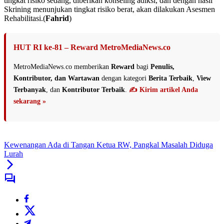
tingkat risiko sedang, diberikan konseling adiksi, dan dengan hasil
Skrining menunjukan tingkat risiko berat, akan dilakukan Asesmen
Rehabilitasi.(
Fahrid
)
HUT RI ke-81 – Reward MetroMediaNews.co
MetroMediaNews.co memberikan
Reward
bagi
Penulis,
Kontributor, dan Wartawan
dengan kategori
Berita Terbaik
,
View
Terbanyak
, dan
Kontributor Terbaik
.
✍️ Kirim artikel Anda
sekarang »
Kewenangan Ada di Tangan Ketua RW, Pangkal Masalah Diduga
Lurah