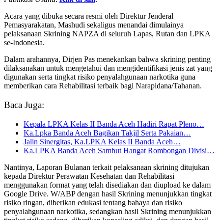
Acara yang dibuka secara resmi oleh Direktur Jenderal
Pemasyarakatan, Mashudi sekaligus menandai dimulainya
pelaksanaan Skrining NAPZA di seluruh Lapas, Rutan dan LPKA
se-Indonesia.
Dalam arahannya, Dirjen Pas menekankan bahwa skrining penting
dilaksanakan untuk mengetahui dan mengidentifikasi jenis zat yang
digunakan serta tingkat risiko penyalahgunaan narkotika guna
memberikan cara Rehabilitasi terbaik bagi Narapidana/Tahanan.
Baca Juga:
Kepala LPKA Kelas II Banda Aceh Hadiri Rapat Pleno…
Ka.Lpka Banda Aceh Bagikan Takjil Serta Pakaian…
Jalin Sinergitas, Ka.LPKA Kelas II Banda Aceh…
Ka.LPKA Banda Aceh Sambut Hangat Rombongan Divisi…
Nantinya, Laporan Bulanan terkait pelaksanaan skrining ditujukan
kepada Direktur Perawatan Kesehatan dan Rehabilitasi
menggunakan format yang telah disediakan dan diupload ke dalam
Google Drive. W/ABP dengan hasil Skrining menunjukkan tingkat
risiko ringan, diberikan edukasi tentang bahaya dan risiko
penyalahgunaan narkotika, sedangkan hasil Skrining menunjukkan