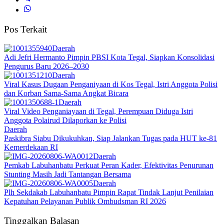
Pos Terkait
Daerah
Adi Jefri Hermanto Pimpin PBSI Kota Tegal, Siapkan Konsolidasi
Pengurus Baru 2026–2030
Daerah
Viral Kasus Dugaan Penganiyaan di Kos Tegal, Istri Anggota Polisi
dan Korban Sama-Sama Angkat Bicara
Daerah
Viral Video Penganiayaan di Tegal, Perempuan Diduga Istri
Anggota Polairud Dilaporkan ke Polisi
Daerah
Paskibra Siabu Dikukuhkan, Siap Jalankan Tugas pada HUT ke-81
Kemerdekaan RI
Daerah
Pemkab Labuhanbatu Perkuat Peran Kader, Efektivitas Penurunan
Stunting Masih Jadi Tantangan Bersama
Daerah
Plh Sekdakab Labuhanbatu Pimpin Rapat Tindak Lanjut Penilaian
Kepatuhan Pelayanan Publik Ombudsman RI 2026
Tinggalkan Balasan