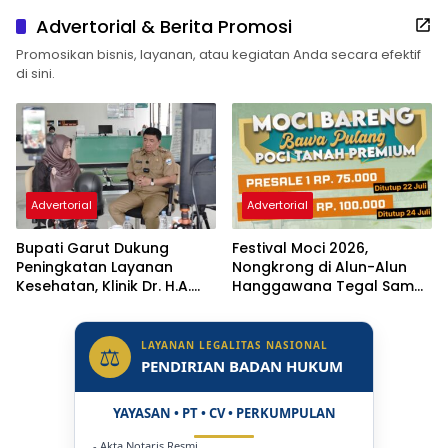
Advertorial & Berita Promosi
Promosikan bisnis, layanan, atau kegiatan Anda secara efektif
di sini.
Advertorial
Advertorial
Bupati Garut Dukung
Festival Moci 2026,
Peningkatan Layanan
Nongkrong di Alun-Alun
Kesehatan, Klinik Dr. H.A.
Hanggawana Tegal Sambil
Rotinsulu Ditargetkan Naik
“Moci Bareng”
Status Jadi Rumah Sakit
LAYANAN LEGALITAS NASIONAL
⚖
PENDIRIAN BADAN HUKUM
YAYASAN • PT • CV • PERKUMPULAN
- Akta Notaris Resmi