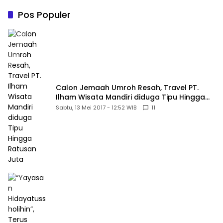
Kewajiban Negara Masih
Belum Memberikan
Pos Populer
Kepastian Hukum
Calon Jemaah Umroh Resah, Travel PT.
Ilham Wisata Mandiri diduga Tipu Hingga
Ratusan Juta
Sabtu, 13 Mei 2017 - 12:52 WIB
11