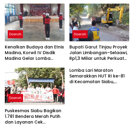
Daerah
Daerah
Kenalkan Budaya dan Etnis
Bupati Garut Tinjau Proyek
Madina, Korwil IV Disdik
Jalan Limbangan–Selaawi,
Madina Gelar Lomba
Rp1,3 Miliar untuk Perkuat
Senam Etnis di Siabu
Akses ke Sumedang
Lomba Lari Maraton
Semarakkan HUT RI ke-81
di Kecamatan Siabu,
Berikut Daftar Juaranya
Daerah
Puskesmas Siabu Bagikan
1.781 Bendera Merah Putih
dan Layanan Cek
Garut
HOME
Kesehatan Gratis Sambut
HUT RI ke-81