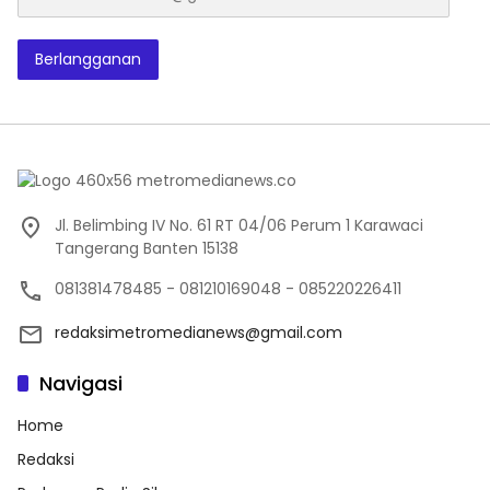
emailaku@gmail.com
Berlangganan
Jl. Belimbing IV No. 61 RT 04/06 Perum 1 Karawaci
Tangerang Banten 15138
081381478485 - 081210169048 - 085220226411
redaksimetromedianews@gmail.com
Navigasi
Home
Redaksi