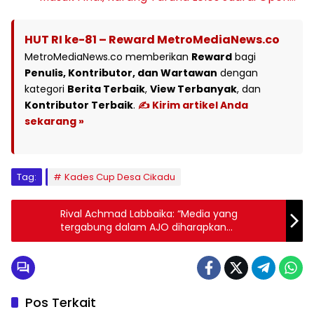
HUT RI ke-81 – Reward MetroMediaNews.co
MetroMediaNews.co memberikan
Reward
bagi
Penulis, Kontributor, dan Wartawan
dengan
kategori
Berita Terbaik
,
View Terbanyak
, dan
Kontributor Terbaik
.
✍️ Kirim artikel Anda
sekarang »
Tag:
Kades Cup Desa Cikadu
Rival Achmad Labbaika: “Media yang
tergabung dalam AJO diharapkan
mengandung nilai luhur Pancasila dan
membangun”
Pos Terkait