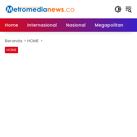
Langsung
ke
konten
Home
Internasional
Nasional
Megapolitan
D
Beranda
HOME
HOME