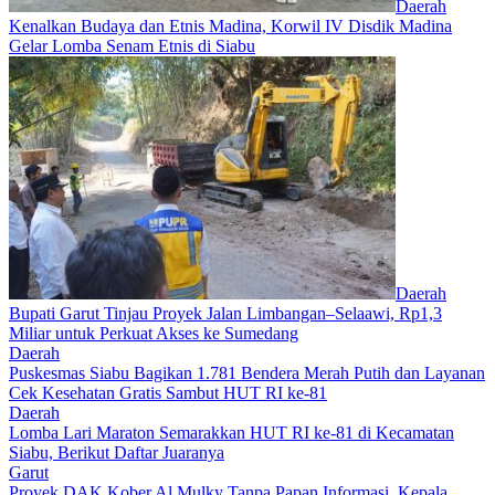
Daerah
Kenalkan Budaya dan Etnis Madina, Korwil IV Disdik Madina
Gelar Lomba Senam Etnis di Siabu
Daerah
Bupati Garut Tinjau Proyek Jalan Limbangan–Selaawi, Rp1,3
Miliar untuk Perkuat Akses ke Sumedang
Daerah
Puskesmas Siabu Bagikan 1.781 Bendera Merah Putih dan Layanan
Cek Kesehatan Gratis Sambut HUT RI ke-81
Daerah
Lomba Lari Maraton Semarakkan HUT RI ke-81 di Kecamatan
Siabu, Berikut Daftar Juaranya
Garut
Proyek DAK Kober Al Mulky Tanpa Papan Informasi, Kepala