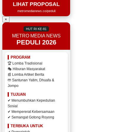
LIHAT PROPOSAL
metromedianews.co/peduli
×
HUT RI KE-81
METRO MEDIA NEWS
PEDULI 2026
PROGRAM
🏆 Lomba Tradisional
🎭 Hiburan Masyarakat
📰 Lomba Artikel Berita
🤲 Santunan Yatim, Dhuafa &
Jompo
TUJUAN
✔ Menumbuhkan Kepedulian
Sosial
✔ Mempererat Kebersamaan
✔ Semangat Gotong Royong
TERBUKA UNTUK