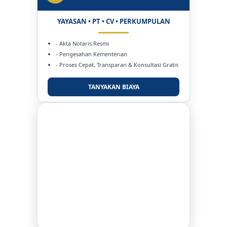
YAYASAN • PT • CV • PERKUMPULAN
- Akta Notaris Resmi
- Pengesahan Kementerian
- Proses Cepat, Transparan & Konsultasi Gratis
TANYAKAN BIAYA
DUKUNG KAMI
BERSAMA METROMEDIANEWS.CO
MEDIA INFORMASI TERPERCAYA
Publikasi Kegiatan
Berita Promosi
Tingkatkan Branding Anda
INFO SELENGKAPNYA