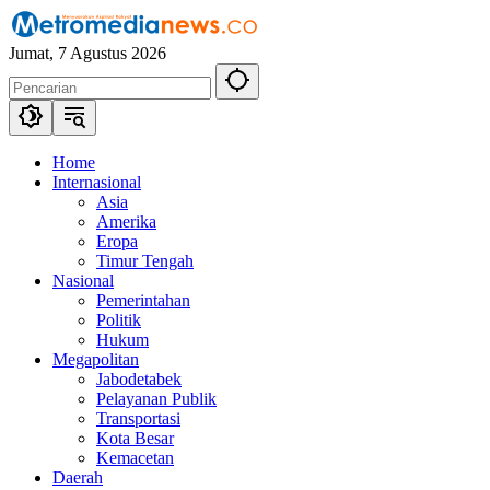
Langsung
ke
Jumat, 7 Agustus 2026
konten
Home
Internasional
Asia
Amerika
Eropa
Timur Tengah
Nasional
Pemerintahan
Politik
Hukum
Megapolitan
Jabodetabek
Pelayanan Publik
Transportasi
Kota Besar
Kemacetan
Daerah