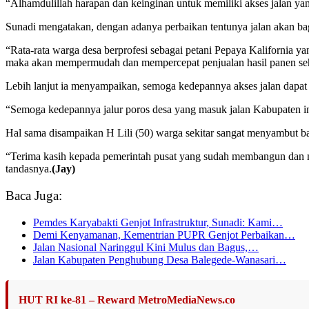
“Alhamdulillah harapan dan keinginan untuk memiliki akses jalan y
Sunadi mengatakan, dengan adanya perbaikan tentunya jalan akan 
“Rata-rata warga desa berprofesi sebagai petani Pepaya Kalifornia ya
maka akan mempermudah dan mempercepat penjualan hasil panen sehi
Lebih lanjut ia menyampaikan, semoga kedepannya akses jalan dap
“Semoga kedepannya jalur poros desa yang masuk jalan Kabupaten in
Hal sama disampaikan H Lili (50) warga sekitar sangat menyambut b
“Terima kasih kepada pemerintah pusat yang sudah membangun dan 
tandasnya.
(Jay)
Baca Juga:
Pemdes Karyabakti Genjot Infrastruktur, Sunadi: Kami…
Demi Kenyamanan, Kementrian PUPR Genjot Perbaikan…
Jalan Nasional Naringgul Kini Mulus dan Bagus,…
Jalan Kabupaten Penghubung Desa Balegede-Wanasari…
HUT RI ke-81 – Reward MetroMediaNews.co