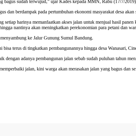
ang bagus sudah terwujud,” ujar Kades kepada MMN, Rabu (17/7/2019)
bagus dan berdampak pada pertumbuhan ekonomi masyarakat desa akan
ng setiap harinya memanfaatkan akses jalan untuk menjual hasil panen 
ngga nantinya akan meningkatkan perekonomian para petani dan warg
at menyambung ke Jalur Gunung Sumul Bandung.
i bisa terus di tingkatkan pembangunannya hingga desa Wanasari, Ci
aik dengan adanya pembangunan jalan sebab sudah puluhan tahun meng
memperbaiki jalan, kini warga akan merasakan jalan yang bagus dan