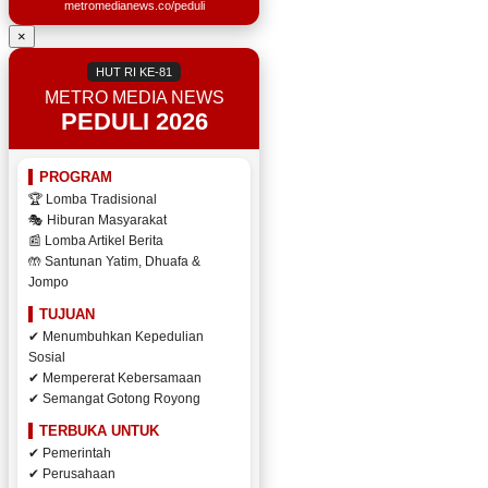
metromedianews.co/peduli
×
HUT RI KE-81
METRO MEDIA NEWS
PEDULI 2026
PROGRAM
🏆 Lomba Tradisional
🎭 Hiburan Masyarakat
📰 Lomba Artikel Berita
🤲 Santunan Yatim, Dhuafa &
Jompo
TUJUAN
✔ Menumbuhkan Kepedulian
Sosial
✔ Mempererat Kebersamaan
✔ Semangat Gotong Royong
TERBUKA UNTUK
✔ Pemerintah
✔ Perusahaan