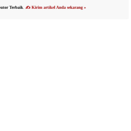
utor Terbaik
.
✍️ Kirim artikel Anda sekarang »