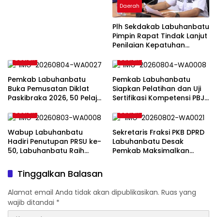
Stunting Masih Jadi
Daerah
Tantangan Bersama
Plh Sekdakab Labuhanbatu
Pimpin Rapat Tindak Lanjut
Penilaian Kepatuhan
Pelayanan Publik
Daerah
Daerah
Ombudsman RI 2026
Pemkab Labuhanbatu
Pemkab Labuhanbatu
Buka Pemusatan Diklat
Siapkan Pelatihan dan Uji
Paskibraka 2026, 50 Pelajar
Sertifikasi Kompetensi PBJ
Disiapkan Kibarkan Merah
bagi 120 ASN
Daerah
Daerah
Putih
Wabup Labuhanbatu
Sekretaris Fraksi PKB DPRD
Hadiri Penutupan PRSU ke-
Labuhanbatu Desak
50, Labuhanbatu Raih
Pemkab Maksimalkan
Juara II Lomba Film Pendek
Penerapan Perda
Pembatasan Truk
Tinggalkan Balasan
Bertonase Besar
Alamat email Anda tidak akan dipublikasikan.
Ruas yang
wajib ditandai
*