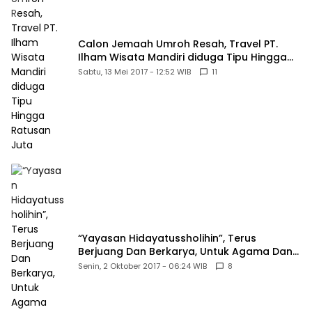
Calon Jemaah Umroh Resah, Travel PT.
Ilham Wisata Mandiri diduga Tipu Hingga
Ratusan Juta
Sabtu, 13 Mei 2017 - 12:52 WIB
11
“Yayasan Hidayatussholihin”, Terus
Berjuang Dan Berkarya, Untuk Agama Dan
Bangsa
Senin, 2 Oktober 2017 - 06:24 WIB
8