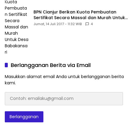
BPN Cianjur Berikan Kuota Pembuatan
Sertifikat Secara Massal dan Murah Untuk
Desa Babakansari
Jumat, 14 Juli 2017 - 11:32 WIB
4
Berlangganan Berita via Email
Masukkan alamat email Anda untuk berlangganan berita
kami.
Contoh:
emailaku@gmail.com
Berlangganan