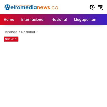
Langsung
ke
konten
Home
Internasional
Nasional
Megapolitan
D
Beranda
Nasional
Nasional