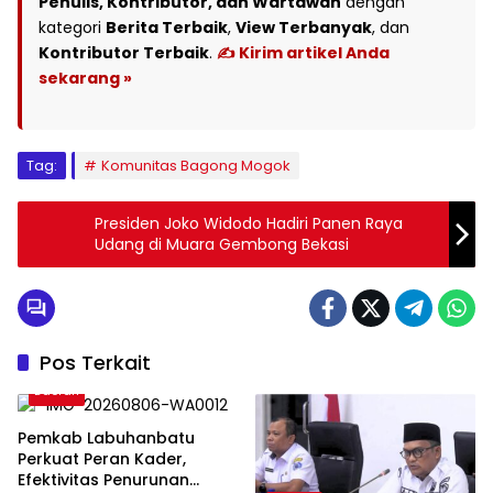
Penulis, Kontributor, dan Wartawan
dengan
kategori
Berita Terbaik
,
View Terbanyak
, dan
Kontributor Terbaik
.
✍️ Kirim artikel Anda
sekarang »
Tag:
Komunitas Bagong Mogok
Presiden Joko Widodo Hadiri Panen Raya
Udang di Muara Gembong Bekasi
Pos Terkait
Daerah
Pemkab Labuhanbatu
Perkuat Peran Kader,
Efektivitas Penurunan