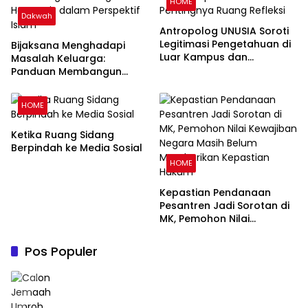
HOME
Dakwah
Antropolog UNUSIA Soroti
Legitimasi Pengetahuan di
Bijaksana Menghadapi
Luar Kampus dan
Masalah Keluarga:
Pentingnya Ruang Refleksi
Panduan Membangun
Keluarga Harmonis dalam
Perspektif Islam
HOME
Ketika Ruang Sidang
Berpindah ke Media Sosial
HOME
Kepastian Pendanaan
Pesantren Jadi Sorotan di
MK, Pemohon Nilai
Kewajiban Negara Masih
Belum Memberikan
Pos Populer
Kepastian Hukum