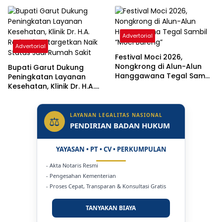
Advertorial
Advertorial
Festival Moci 2026,
Nongkrong di Alun-Alun
Bupati Garut Dukung
Hanggawana Tegal Sambil
Peningkatan Layanan
“Moci Bareng”
Kesehatan, Klinik Dr. H.A.
Rotinsulu Ditargetkan Naik
Status Jadi Rumah Sakit
LAYANAN LEGALITAS NASIONAL
⚖
PENDIRIAN BADAN HUKUM
YAYASAN • PT • CV • PERKUMPULAN
- Akta Notaris Resmi
- Pengesahan Kementerian
- Proses Cepat, Transparan & Konsultasi Gratis
TANYAKAN BIAYA