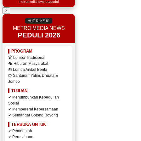
metromedianews.co/peduli
×
HUT RI KE-81
METRO MEDIA NEWS
PEDULI 2026
PROGRAM
🏆 Lomba Tradisional
🎭 Hiburan Masyarakat
📰 Lomba Artikel Berita
🤲 Santunan Yatim, Dhuafa &
Jompo
TUJUAN
✔ Menumbuhkan Kepedulian
Sosial
✔ Mempererat Kebersamaan
✔ Semangat Gotong Royong
TERBUKA UNTUK
✔ Pemerintah
✔ Perusahaan