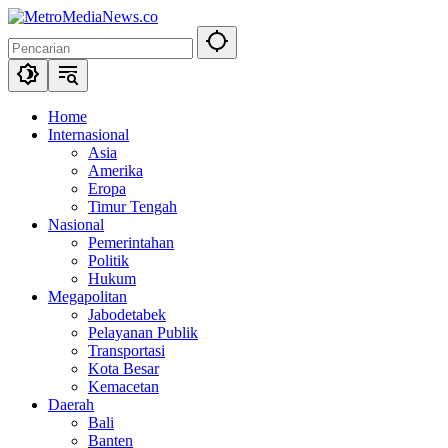
Langsung
ke
konten
Home
Internasional
Asia
Amerika
Eropa
Timur Tengah
Nasional
Pemerintahan
Politik
Hukum
Megapolitan
Jabodetabek
Pelayanan Publik
Transportasi
Kota Besar
Kemacetan
Daerah
Bali
Banten