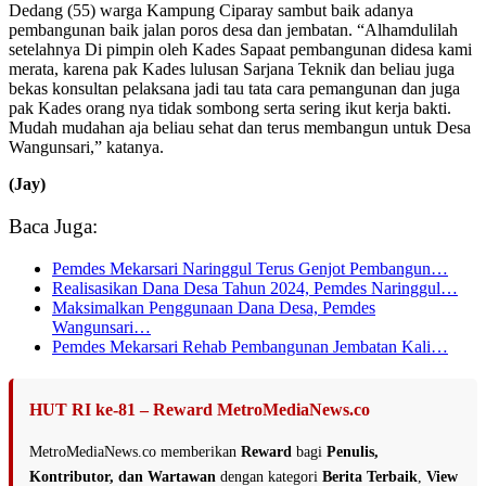
Dedang (55) warga Kampung Ciparay sambut baik adanya
pembangunan baik jalan poros desa dan jembatan. “Alhamdulilah
setelahnya Di pimpin oleh Kades Sapaat pembangunan didesa kami
merata, karena pak Kades lulusan Sarjana Teknik dan beliau juga
bekas konsultan pelaksana jadi tau tata cara pemangunan dan juga
pak Kades orang nya tidak sombong serta sering ikut kerja bakti.
Mudah mudahan aja beliau sehat dan terus membangun untuk Desa
Wangunsari,” katanya.
(Jay)
Baca Juga:
Pemdes Mekarsari Naringgul Terus Genjot Pembangun…
Realisasikan Dana Desa Tahun 2024, Pemdes Naringgul…
Maksimalkan Penggunaan Dana Desa, Pemdes
Wangunsari…
Pemdes Mekarsari Rehab Pembangunan Jembatan Kali…
HUT RI ke-81 – Reward MetroMediaNews.co
MetroMediaNews.co memberikan
Reward
bagi
Penulis,
Kontributor, dan Wartawan
dengan kategori
Berita Terbaik
,
View