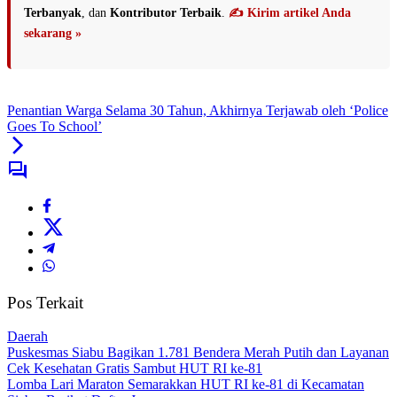
Terbanyak
, dan
Kontributor Terbaik
.
✍️ Kirim artikel Anda
sekarang »
Penantian Warga Selama 30 Tahun, Akhirnya Terjawab oleh ‘Police
Goes To School’
Pos Terkait
Daerah
Puskesmas Siabu Bagikan 1.781 Bendera Merah Putih dan Layanan
Cek Kesehatan Gratis Sambut HUT RI ke-81
Lomba Lari Maraton Semarakkan HUT RI ke-81 di Kecamatan