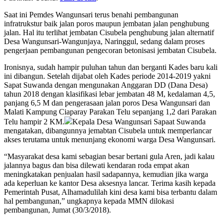
Saat ini Pemdes Wangunsari terus benahi pembangunan
infratrukstur baik jalan poros maupun jembatan jalan penghubung
jalan. Hal itu terlihat jembatan Cisubela penghubung jalan alternatif
Desa Wangunsari-Wangunjaya, Naringgul, sedang dalam proses
pengerjaan pembangunan pengecoran betonisasi jembatan Cisubela.
Ironisnya, sudah hampir puluhan tahun dan berganti Kades baru kali
ini dibangun. Setelah dijabat oleh Kades periode 2014-2019 yakni
Sapat Suwanda dengan mengunakan Anggaran DD (Dana Desa)
tahun 2018 dengan klasifikasi lebar jembatan 48 M, kedalaman 4,5,
panjang 6,5 M dan pengerasaan jalan poros Desa Wangunsari dan
Malati Kampung Ciaparay Parakan Telu sepanjang 1,2 dari Parakan
Telu hampir 2 KM.
Kepala Desa Wangunsari Sapaat Suwanda
mengatakan, dibangunnya jemabtan Cisubela untuk memperlancar
akses terutama untuk menunjang ekonomi warga Desa Wangunsari.
“Masyarakat desa kami sebagian besar bertani gula Aren, jadi kalau
jalannya bagus dan bisa dilewati kendaran roda empat akan
meningkatakan penjualan hasil sadapannya, kemudian jika warga
ada keperluan ke kantor Desa aksesnya lancar. Terima kasih kepada
Pemerintah Pusat, Alhamadulilah kini desa kami bisa terbantu dalam
hal pembangunan,” ungkapnya kepada MMN dilokasi
pembangunan, Jumat (30/3/2018).