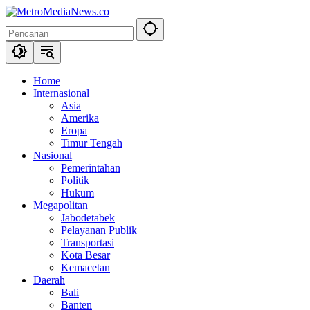
Langsung
ke
konten
Home
Internasional
Asia
Amerika
Eropa
Timur Tengah
Nasional
Pemerintahan
Politik
Hukum
Megapolitan
Jabodetabek
Pelayanan Publik
Transportasi
Kota Besar
Kemacetan
Daerah
Bali
Banten