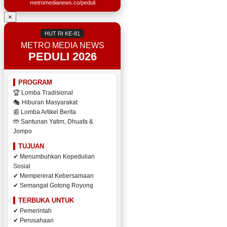
metromedianews.co/peduli
×
HUT RI KE-81
METRO MEDIA NEWS
PEDULI 2026
PROGRAM
🏆 Lomba Tradisional
🎭 Hiburan Masyarakat
📰 Lomba Artikel Berita
🤲 Santunan Yatim, Dhuafa &
Jompo
TUJUAN
✔ Menumbuhkan Kepedulian
Sosial
✔ Mempererat Kebersamaan
✔ Semangat Gotong Royong
TERBUKA UNTUK
✔ Pemerintah
✔ Perusahaan