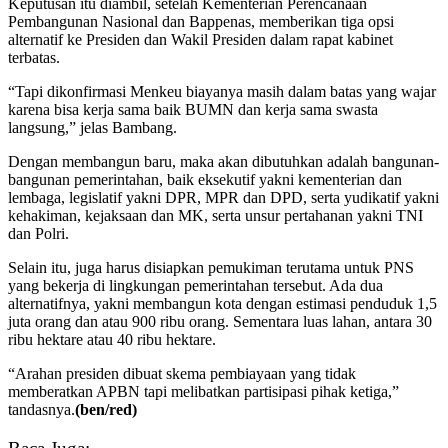
Keputusan itu diambil, setelah Kementerian Perencanaan
Pembangunan Nasional dan Bappenas, memberikan tiga opsi
alternatif ke Presiden dan Wakil Presiden dalam rapat kabinet
terbatas.
“Tapi dikonfirmasi Menkeu biayanya masih dalam batas yang wajar
karena bisa kerja sama baik BUMN dan kerja sama swasta
langsung,” jelas Bambang.
Dengan membangun baru, maka akan dibutuhkan adalah bangunan-
bangunan pemerintahan, baik eksekutif yakni kementerian dan
lembaga, legislatif yakni DPR, MPR dan DPD, serta yudikatif yakni
kehakiman, kejaksaan dan MK, serta unsur pertahanan yakni TNI
dan Polri.
Selain itu, juga harus disiapkan pemukiman terutama untuk PNS
yang bekerja di lingkungan pemerintahan tersebut. Ada dua
alternatifnya, yakni membangun kota dengan estimasi penduduk 1,5
juta orang dan atau 900 ribu orang. Sementara luas lahan, antara 30
ribu hektare atau 40 ribu hektare.
“Arahan presiden dibuat skema pembiayaan yang tidak
memberatkan APBN tapi melibatkan partisipasi pihak ketiga,”
tandasnya.
(ben/red)