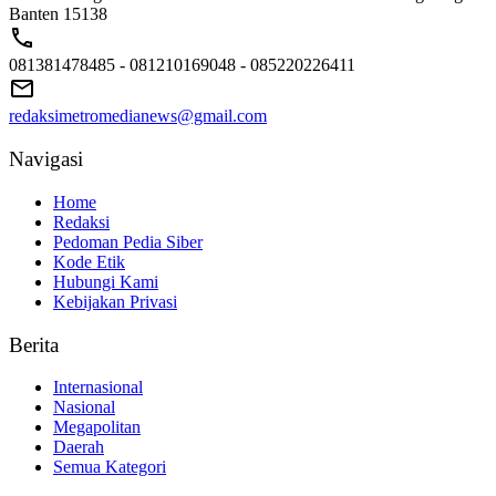
Banten 15138
081381478485 - 081210169048 - 085220226411
redaksimetromedianews@gmail.com
Navigasi
Home
Redaksi
Pedoman Pedia Siber
Kode Etik
Hubungi Kami
Kebijakan Privasi
Berita
Internasional
Nasional
Megapolitan
Daerah
Semua Kategori