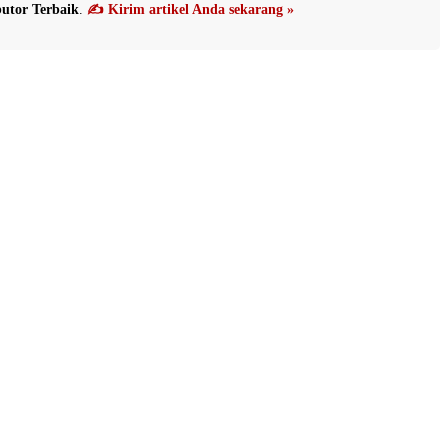
utor Terbaik
.
✍️ Kirim artikel Anda sekarang »