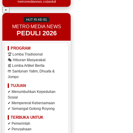
metromedianews.co/peduli
×
HUT RI KE-81
METRO MEDIA NEWS
PEDULI 2026
PROGRAM
🏆 Lomba Tradisional
🎭 Hiburan Masyarakat
📰 Lomba Artikel Berita
🤲 Santunan Yatim, Dhuafa &
Jompo
TUJUAN
✔ Menumbuhkan Kepedulian
Sosial
✔ Mempererat Kebersamaan
✔ Semangat Gotong Royong
TERBUKA UNTUK
✔ Pemerintah
✔ Perusahaan