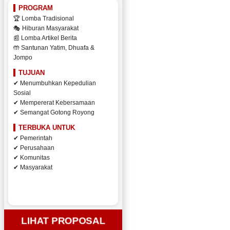
PROGRAM
🏆 Lomba Tradisional
🎭 Hiburan Masyarakat
📰 Lomba Artikel Berita
🤲 Santunan Yatim, Dhuafa &
Jompo
TUJUAN
✔ Menumbuhkan Kepedulian
Sosial
✔ Mempererat Kebersamaan
✔ Semangat Gotong Royong
TERBUKA UNTUK
✔ Pemerintah
✔ Perusahaan
✔ Komunitas
✔ Masyarakat
LIHAT PROPOSAL