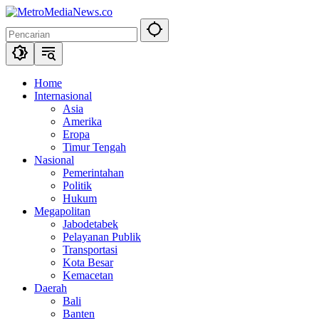
Langsung
ke
konten
Home
Internasional
Asia
Amerika
Eropa
Timur Tengah
Nasional
Pemerintahan
Politik
Hukum
Megapolitan
Jabodetabek
Pelayanan Publik
Transportasi
Kota Besar
Kemacetan
Daerah
Bali
Banten