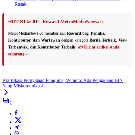
Rusak
HUT RI ke-81 – Reward MetroMediaNews.co
MetroMediaNews.co memberikan
Reward
bagi
Penulis,
Kontributor, dan Wartawan
dengan kategori
Berita Terbaik
,
View
Terbanyak
, dan
Kontributor Terbaik
.
✍️ Kirim artikel Anda
sekarang »
Klarifikasi Pernyataan Panglima, Wiranto: Ada Pengadaan BIN
Yang Miskomunikasi
1