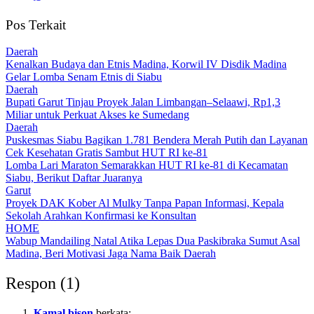
Pos Terkait
Daerah
Kenalkan Budaya dan Etnis Madina, Korwil IV Disdik Madina
Gelar Lomba Senam Etnis di Siabu
Daerah
Bupati Garut Tinjau Proyek Jalan Limbangan–Selaawi, Rp1,3
Miliar untuk Perkuat Akses ke Sumedang
Daerah
Puskesmas Siabu Bagikan 1.781 Bendera Merah Putih dan Layanan
Cek Kesehatan Gratis Sambut HUT RI ke-81
Lomba Lari Maraton Semarakkan HUT RI ke-81 di Kecamatan
Siabu, Berikut Daftar Juaranya
Garut
Proyek DAK Kober Al Mulky Tanpa Papan Informasi, Kepala
Sekolah Arahkan Konfirmasi ke Konsultan
HOME
Wabup Mandailing Natal Atika Lepas Dua Paskibraka Sumut Asal
Madina, Beri Motivasi Jaga Nama Baik Daerah
Respon (1)
Kamal bison
berkata: