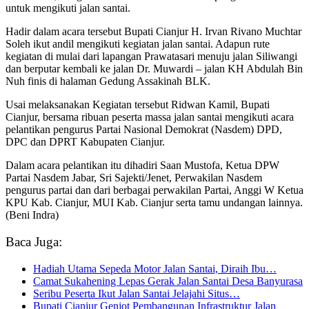
untuk mengikuti jalan santai.
Hadir dalam acara tersebut Bupati Cianjur H. Irvan Rivano Muchtar
Soleh ikut andil mengikuti kegiatan jalan santai. Adapun rute
kegiatan di mulai dari lapangan Prawatasari menuju jalan Siliwangi
dan berputar kembali ke jalan Dr. Muwardi – jalan KH Abdulah Bin
Nuh finis di halaman Gedung Assakinah BLK.
Usai melaksanakan Kegiatan tersebut Ridwan Kamil, Bupati
Cianjur, bersama ribuan peserta massa jalan santai mengikuti acara
pelantikan pengurus Partai Nasional Demokrat (Nasdem) DPD,
DPC dan DPRT Kabupaten Cianjur.
Dalam acara pelantikan itu dihadiri Saan Mustofa, Ketua DPW
Partai Nasdem Jabar, Sri Sajekti/Jenet, Perwakilan Nasdem
pengurus partai dan dari berbagai perwakilan Partai, Anggi W Ketua
KPU Kab. Cianjur, MUI Kab. Cianjur serta tamu undangan lainnya.
(Beni Indra)
Baca Juga:
Hadiah Utama Sepeda Motor Jalan Santai, Diraih Ibu…
Camat Sukahening Lepas Gerak Jalan Santai Desa Banyurasa
Seribu Peserta Ikut Jalan Santai Jelajahi Situs…
Bupati Cianjur Genjot Pembangunan Infrastruktur Jalan