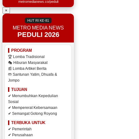
metromedianews.co/peduli
×
HUT RI KE-81
METRO MEDIA NEWS
PEDULI 2026
PROGRAM
🏆 Lomba Tradisional
🎭 Hiburan Masyarakat
📰 Lomba Artikel Berita
🤲 Santunan Yatim, Dhuafa &
Jompo
TUJUAN
✔ Menumbuhkan Kepedulian
Sosial
✔ Mempererat Kebersamaan
✔ Semangat Gotong Royong
TERBUKA UNTUK
✔ Pemerintah
✔ Perusahaan