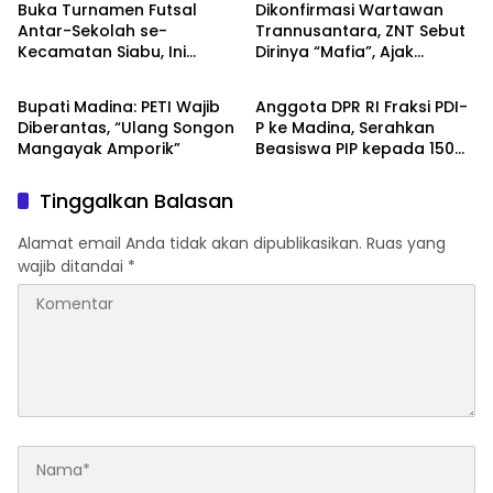
Buka Turnamen Futsal
Dikonfirmasi Wartawan
Antar-Sekolah se-
Trannusantara, ZNT Sebut
Kecamatan Siabu, Ini
Dirinya “Mafia”, Ajak
HOME
HOME
Pesan Camat
Bertemu 15 Agustus untuk
Klarifikasi Dugaan PETI
Bupati Madina: PETI Wajib
Anggota DPR RI Fraksi PDI-
Diberantas, “Ulang Songon
P ke Madina, Serahkan
Mangayak Amporik”
Beasiswa PIP kepada 150
Siswa SD
Tinggalkan Balasan
Alamat email Anda tidak akan dipublikasikan.
Ruas yang
wajib ditandai
*