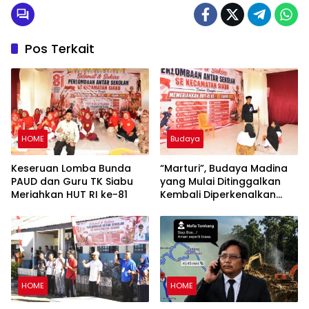
Pos Terkait
HOME
Budaya
Keseruan Lomba Bunda
“Marturi”, Budaya Madina
PAUD dan Guru TK Siabu
yang Mulai Ditinggalkan
Meriahkan HUT RI ke-81
Kembali Diperkenalkan
Lewat Lomba HUT RI ke-81
di Siabu
HOME
HOME