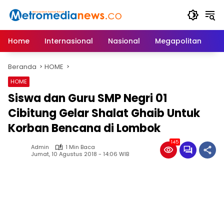
Langsung
ke
konten
Home
Internasional
Nasional
Megapolitan
D
Beranda
HOME
HOME
Siswa dan Guru SMP Negri 01
Cibitung Gelar Shalat Ghaib Untuk
Korban Bencana di Lombok
145
Admin
1 Min Baca
Jumat, 10 Agustus 2018 - 14:06 WIB