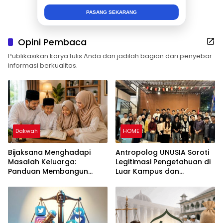
PASANG SEKARANG
Opini Pembaca
Publikasikan karya tulis Anda dan jadilah bagian dari penyebar
informasi berkualitas.
Dakwah
HOME
Bijaksana Menghadapi
Antropolog UNUSIA Soroti
Masalah Keluarga:
Legitimasi Pengetahuan di
Panduan Membangun
Luar Kampus dan
Keluarga Harmonis dalam
Pentingnya Ruang Refleksi
Perspektif Islam