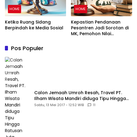
HOME
HOME
Ketika Ruang Sidang
Kepastian Pendanaan
Berpindah ke Media Sosial
Pesantren Jadi Sorotan di
MK, Pemohon Nilai
Kewajiban Negara Masih
Belum Memberikan
Pos Populer
Kepastian Hukum
Calon Jemaah Umroh Resah, Travel PT.
Ilham Wisata Mandiri diduga Tipu Hingga
Ratusan Juta
Sabtu, 13 Mei 2017 - 12:52 WIB
11