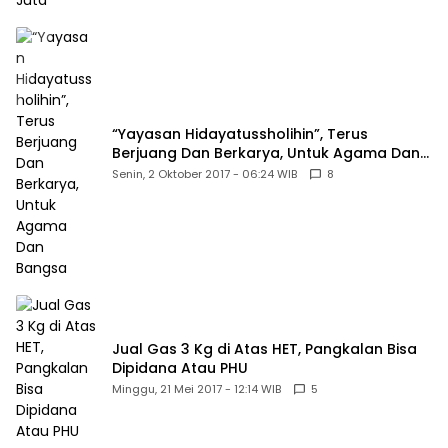
“Yayasan Hidayatussholihin”, Terus
Berjuang Dan Berkarya, Untuk Agama Dan
Bangsa
Senin, 2 Oktober 2017 - 06:24 WIB
8
Jual Gas 3 Kg di Atas HET, Pangkalan Bisa
Dipidana Atau PHU
Minggu, 21 Mei 2017 - 12:14 WIB
5