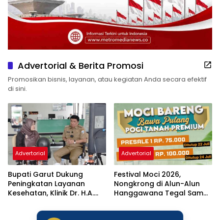
Advertorial & Berita Promosi
Promosikan bisnis, layanan, atau kegiatan Anda secara efektif
di sini.
Advertorial
Advertorial
Bupati Garut Dukung
Festival Moci 2026,
Peningkatan Layanan
Nongkrong di Alun-Alun
Kesehatan, Klinik Dr. H.A.
Hanggawana Tegal Sambil
Rotinsulu Ditargetkan Naik
“Moci Bareng”
Status Jadi Rumah Sakit