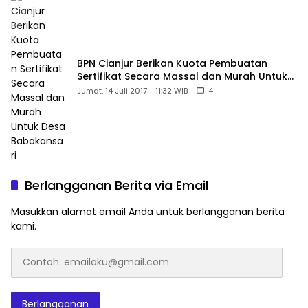
BPN Cianjur Berikan Kuota Pembuatan
Sertifikat Secara Massal dan Murah Untuk
Desa Babakansari
Jumat, 14 Juli 2017 - 11:32 WIB
4
Berlangganan Berita via Email
Masukkan alamat email Anda untuk berlangganan berita
kami.
Contoh:
emailaku@gmail.com
Berlangganan