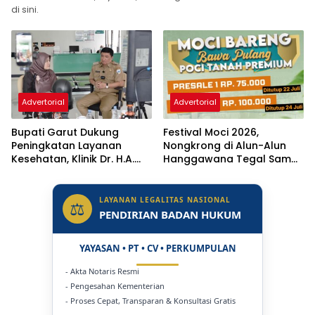
di sini.
Advertorial
Advertorial
Bupati Garut Dukung
Festival Moci 2026,
Peningkatan Layanan
Nongkrong di Alun-Alun
Kesehatan, Klinik Dr. H.A.
Hanggawana Tegal Sambil
Rotinsulu Ditargetkan Naik
“Moci Bareng”
Status Jadi Rumah Sakit
LAYANAN LEGALITAS NASIONAL
⚖
PENDIRIAN BADAN HUKUM
YAYASAN • PT • CV • PERKUMPULAN
- Akta Notaris Resmi
- Pengesahan Kementerian
- Proses Cepat, Transparan & Konsultasi Gratis