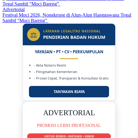
Advertorial
Festival Moci 2026, Nongkrong di Alun-Alun Hanggawana Tegal
Sambil “Moci Bareng”
LAYANAN LEGALITAS NASIONAL
⚖
PENDIRIAN BADAN HUKUM
YAYASAN • PT • CV • PERKUMPULAN
- Akta Notaris Resmi
- Pengesahan Kementerian
- Proses Cepat, Transparan & Konsultasi Gratis
TANYAKAN BIAYA
DUKUNG KAMI
BERSAMA METROMEDIANEWS.CO
MEDIA INFORMASI TERPERCAYA