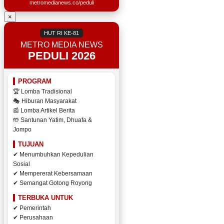
metromedianews.co/peduli
×
HUT RI KE-81
METRO MEDIA NEWS
PEDULI 2026
PROGRAM
🏆 Lomba Tradisional
🎭 Hiburan Masyarakat
📰 Lomba Artikel Berita
🤲 Santunan Yatim, Dhuafa &
Jompo
TUJUAN
✔ Menumbuhkan Kepedulian
Sosial
✔ Mempererat Kebersamaan
✔ Semangat Gotong Royong
TERBUKA UNTUK
✔ Pemerintah
✔ Perusahaan