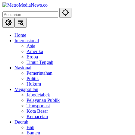
Langsung
ke
konten
Home
Internasional
Asia
Amerika
Eropa
Timur Tengah
Nasional
Pemerintahan
Politik
Hukum
Megapolitan
Jabodetabek
Pelayanan Publik
Transportasi
Kota Besar
Kemacetan
Daerah
Bali
Banten