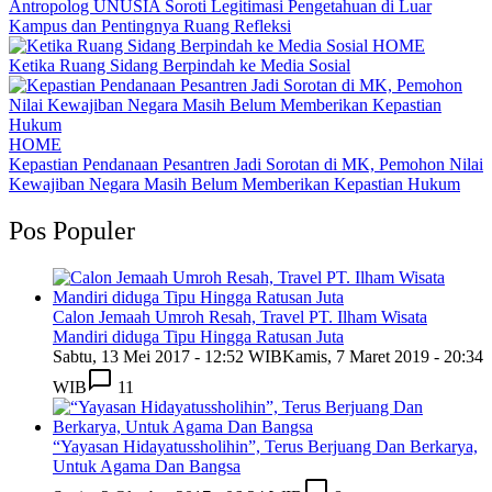
Antropolog UNUSIA Soroti Legitimasi Pengetahuan di Luar
Kampus dan Pentingnya Ruang Refleksi
HOME
Ketika Ruang Sidang Berpindah ke Media Sosial
HOME
Kepastian Pendanaan Pesantren Jadi Sorotan di MK, Pemohon Nilai
Kewajiban Negara Masih Belum Memberikan Kepastian Hukum
Pos Populer
Calon Jemaah Umroh Resah, Travel PT. Ilham Wisata
Mandiri diduga Tipu Hingga Ratusan Juta
Sabtu, 13 Mei 2017 - 12:52 WIB
Kamis, 7 Maret 2019 - 20:34
WIB
11
“Yayasan Hidayatussholihin”, Terus Berjuang Dan Berkarya,
Untuk Agama Dan Bangsa