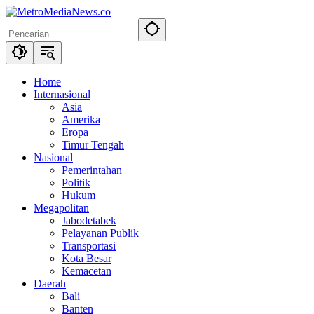
Langsung
ke
konten
Home
Internasional
Asia
Amerika
Eropa
Timur Tengah
Nasional
Pemerintahan
Politik
Hukum
Megapolitan
Jabodetabek
Pelayanan Publik
Transportasi
Kota Besar
Kemacetan
Daerah
Bali
Banten