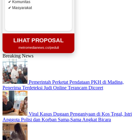
✔ Komunitas
✔ Masyarakat
LIHAT PROPOSAL
metromedianews.co/peduli
Breaking News
Pemerintah Perketat Pendataan PKH di Madina,
Penerima Terdeteksi Judi Online Terancam Dicoret
Viral Kasus Dugaan Penganiyaan di Kos Tegal, Istri
Anggota Polisi dan Korban Sama-Sama Angkat Bicara