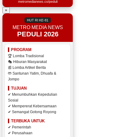
metromedianews.co/peduli
×
HUT RI KE-81
METRO MEDIA NEWS
PEDULI 2026
PROGRAM
🏆 Lomba Tradisional
🎭 Hiburan Masyarakat
📰 Lomba Artikel Berita
🤲 Santunan Yatim, Dhuafa &
Jompo
TUJUAN
✔ Menumbuhkan Kepedulian
Sosial
✔ Mempererat Kebersamaan
✔ Semangat Gotong Royong
TERBUKA UNTUK
✔ Pemerintah
✔ Perusahaan