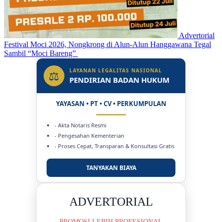
Advertorial
Festival Moci 2026, Nongkrong di Alun-Alun Hanggawana Tegal
Sambil “Moci Bareng”
LAYANAN LEGALITAS NASIONAL
⚖
PENDIRIAN BADAN HUKUM
YAYASAN • PT • CV • PERKUMPULAN
- Akta Notaris Resmi
- Pengesahan Kementerian
- Proses Cepat, Transparan & Konsultasi Gratis
TANYAKAN BIAYA
DUKUNG KAMI