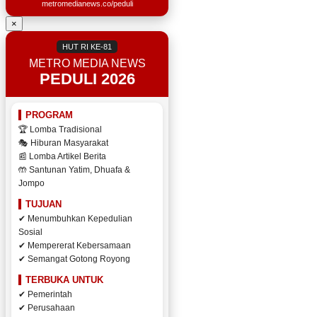
metromedianews.co/peduli
×
HUT RI KE-81
METRO MEDIA NEWS
PEDULI 2026
PROGRAM
🏆 Lomba Tradisional
🎭 Hiburan Masyarakat
📰 Lomba Artikel Berita
🤲 Santunan Yatim, Dhuafa &
Jompo
TUJUAN
✔ Menumbuhkan Kepedulian
Sosial
✔ Mempererat Kebersamaan
✔ Semangat Gotong Royong
TERBUKA UNTUK
✔ Pemerintah
✔ Perusahaan