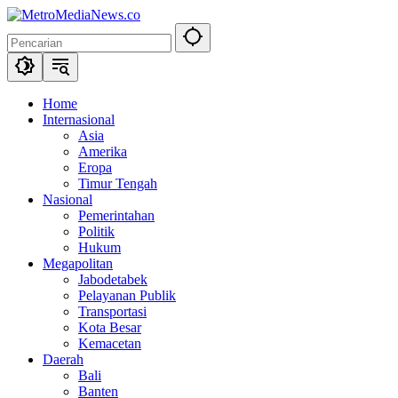
Langsung
ke
konten
Home
Internasional
Asia
Amerika
Eropa
Timur Tengah
Nasional
Pemerintahan
Politik
Hukum
Megapolitan
Jabodetabek
Pelayanan Publik
Transportasi
Kota Besar
Kemacetan
Daerah
Bali
Banten