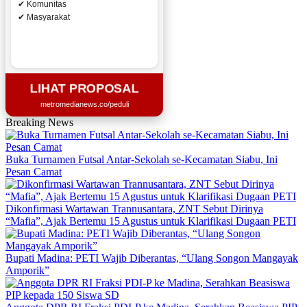
✔ Komunitas
✔ Masyarakat
LIHAT PROPOSAL
metromedianews.co/peduli
Breaking News
Buka Turnamen Futsal Antar-Sekolah se-Kecamatan Siabu, Ini
Pesan Camat
Dikonfirmasi Wartawan Trannusantara, ZNT Sebut Dirinya
“Mafia”, Ajak Bertemu 15 Agustus untuk Klarifikasi Dugaan PETI
Bupati Madina: PETI Wajib Diberantas, “Ulang Songon Mangayak
Amporik”