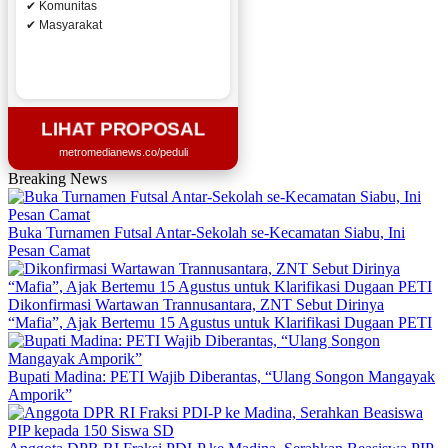
✔ Komunitas
✔ Masyarakat
LIHAT PROPOSAL
metromedianews.co/peduli
Breaking News
Buka Turnamen Futsal Antar-Sekolah se-Kecamatan Siabu, Ini
Pesan Camat
Dikonfirmasi Wartawan Trannusantara, ZNT Sebut Dirinya
“Mafia”, Ajak Bertemu 15 Agustus untuk Klarifikasi Dugaan PETI
Bupati Madina: PETI Wajib Diberantas, “Ulang Songon Mangayak
Amporik”