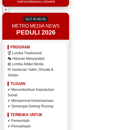
metromedianews.co/peduli
×
HUT RI KE-81
METRO MEDIA NEWS
PEDULI 2026
PROGRAM
🏆 Lomba Tradisional
🎭 Hiburan Masyarakat
📰 Lomba Artikel Berita
🤲 Santunan Yatim, Dhuafa &
Jompo
TUJUAN
✔ Menumbuhkan Kepedulian
Sosial
✔ Mempererat Kebersamaan
✔ Semangat Gotong Royong
TERBUKA UNTUK
✔ Pemerintah
✔ Perusahaan