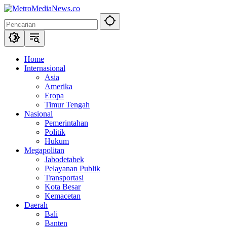
Langsung
ke
konten
Home
Internasional
Asia
Amerika
Eropa
Timur Tengah
Nasional
Pemerintahan
Politik
Hukum
Megapolitan
Jabodetabek
Pelayanan Publik
Transportasi
Kota Besar
Kemacetan
Daerah
Bali
Banten