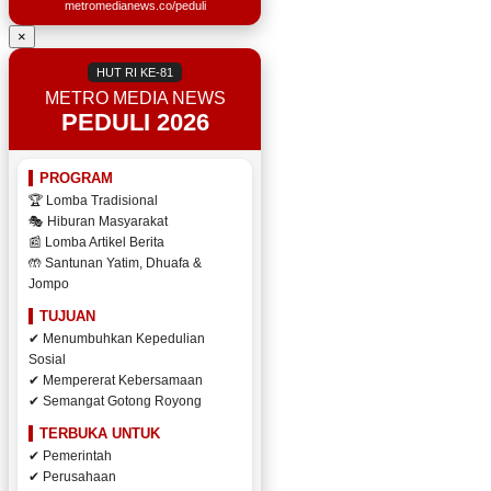
metromedianews.co/peduli
×
HUT RI KE-81
METRO MEDIA NEWS
PEDULI 2026
PROGRAM
🏆 Lomba Tradisional
🎭 Hiburan Masyarakat
📰 Lomba Artikel Berita
🤲 Santunan Yatim, Dhuafa &
Jompo
TUJUAN
✔ Menumbuhkan Kepedulian
Sosial
✔ Mempererat Kebersamaan
✔ Semangat Gotong Royong
TERBUKA UNTUK
✔ Pemerintah
✔ Perusahaan