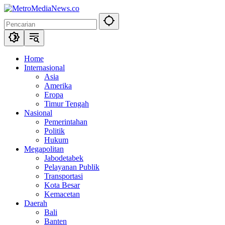
Langsung
ke
konten
Home
Internasional
Asia
Amerika
Eropa
Timur Tengah
Nasional
Pemerintahan
Politik
Hukum
Megapolitan
Jabodetabek
Pelayanan Publik
Transportasi
Kota Besar
Kemacetan
Daerah
Bali
Banten