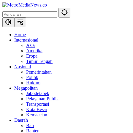
Langsung
ke
konten
Home
Internasional
Asia
Amerika
Eropa
Timur Tengah
Nasional
Pemerintahan
Politik
Hukum
Megapolitan
Jabodetabek
Pelayanan Publik
Transportasi
Kota Besar
Kemacetan
Daerah
Bali
Banten