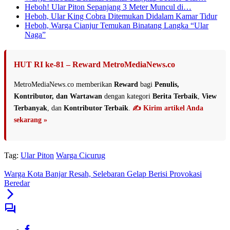
Heboh! Ular Piton Sepanjang 3 Meter Muncul di…
Heboh, Ular King Cobra Ditemukan Didalam Kamar Tidur
Heboh, Warga Cianjur Temukan Binatang Langka “Ular
Naga”
HUT RI ke-81 – Reward MetroMediaNews.co
MetroMediaNews.co memberikan
Reward
bagi
Penulis,
Kontributor, dan Wartawan
dengan kategori
Berita Terbaik
,
View
Terbanyak
, dan
Kontributor Terbaik
.
✍️ Kirim artikel Anda
sekarang »
Tag:
Ular Piton
Warga Cicurug
Warga Kota Banjar Resah, Selebaran Gelap Berisi Provokasi
Beredar