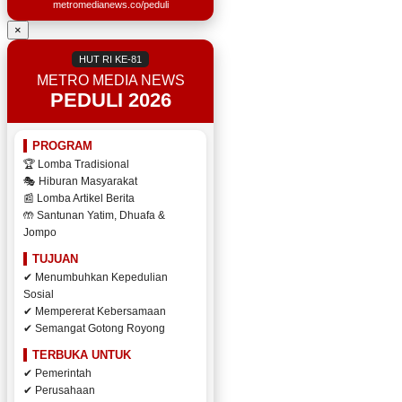
metromedianews.co/peduli
×
HUT RI KE-81
METRO MEDIA NEWS
PEDULI 2026
PROGRAM
🏆 Lomba Tradisional
🎭 Hiburan Masyarakat
📰 Lomba Artikel Berita
🤲 Santunan Yatim, Dhuafa &
Jompo
TUJUAN
✔ Menumbuhkan Kepedulian
Sosial
✔ Mempererat Kebersamaan
✔ Semangat Gotong Royong
TERBUKA UNTUK
✔ Pemerintah
✔ Perusahaan