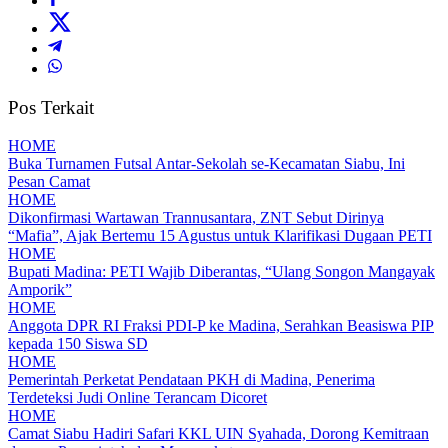
Pos Terkait
HOME
Buka Turnamen Futsal Antar-Sekolah se-Kecamatan Siabu, Ini
Pesan Camat
HOME
Dikonfirmasi Wartawan Trannusantara, ZNT Sebut Dirinya
“Mafia”, Ajak Bertemu 15 Agustus untuk Klarifikasi Dugaan PETI
HOME
Bupati Madina: PETI Wajib Diberantas, “Ulang Songon Mangayak
Amporik”
HOME
Anggota DPR RI Fraksi PDI-P ke Madina, Serahkan Beasiswa PIP
kepada 150 Siswa SD
HOME
Pemerintah Perketat Pendataan PKH di Madina, Penerima
Terdeteksi Judi Online Terancam Dicoret
HOME
Camat Siabu Hadiri Safari KKL UIN Syahada, Dorong Kemitraan