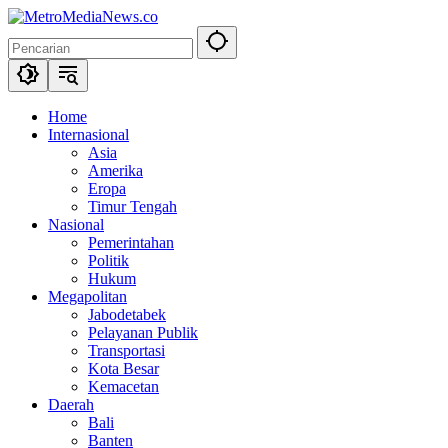
Langsung
ke
konten
Home
Internasional
Asia
Amerika
Eropa
Timur Tengah
Nasional
Pemerintahan
Politik
Hukum
Megapolitan
Jabodetabek
Pelayanan Publik
Transportasi
Kota Besar
Kemacetan
Daerah
Bali
Banten