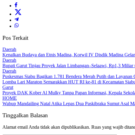
Pos Terkait
Daerah
Kenalkan Budaya dan Etnis Madina, Korwil IV Disdik Madina Gelar
Daerah
Bupati Garut Tinjau Proyek Jalan Limbangan–Selaawi, Rp1,3 Miliar
Daerah
Puskesmas Siabu Bagikan 1.781 Bendera Merah Putih dan Layanan 
Lomba Lari Maraton Semarakkan HUT RI ke-81 di Kecamatan Siabu,
Garut
Proyek DAK Kober Al Mulky Tanpa Papan Informasi, Kepala Sekola
HOME
Wabup Mandailing Natal Atika Lepas Dua Paskibraka Sumut Asal Ma
Tinggalkan Balasan
Alamat email Anda tidak akan dipublikasikan.
Ruas yang wajib ditan