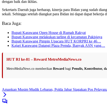
dengan baik dan ikhlas.
Sekertaris Daerah juga berharap, kinerja para Bidan yang sudah dian
sekali. Sehingga setelah diangkat para Bidan ini dapat dapat bekerja
Baca Juga:
Bupati Karawang Open House di Rumah Rakyat
Bupati Karawang melakukan tarling di kecamatan Pakisjaya
Bupati Karawang Pimpin Upacara HUT KORPRI ke 46…
Kajari Karawang Datangi Plaza Pemda, Banyak ASN yang…
HUT RI ke-81 – Reward MetroMediaNews.co
MetroMediaNews.co memberikan
Reward
bagi
Penulis, Kontributor, 
Amankan Musim Mudik Lebaran, Polda Jabar Siagakan Pos Pelayan