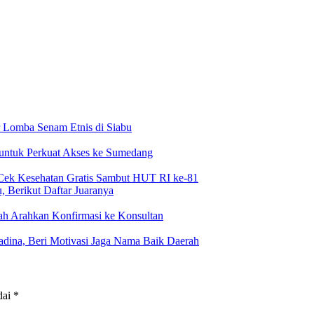
 Lomba Senam Etnis di Siabu
 untuk Perkuat Akses ke Sumedang
Cek Kesehatan Gratis Sambut HUT RI ke-81
 Berikut Daftar Juaranya
h Arahkan Konfirmasi ke Konsultan
dina, Beri Motivasi Jaga Nama Baik Daerah
dai
*