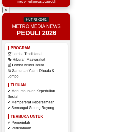
metromedianews.co/peduli
×
HUT RI KE-81
METRO MEDIA NEWS
PEDULI 2026
PROGRAM
🏆 Lomba Tradisional
🎭 Hiburan Masyarakat
📰 Lomba Artikel Berita
🤲 Santunan Yatim, Dhuafa &
Jompo
TUJUAN
✔ Menumbuhkan Kepedulian
Sosial
✔ Mempererat Kebersamaan
✔ Semangat Gotong Royong
TERBUKA UNTUK
✔ Pemerintah
✔ Perusahaan