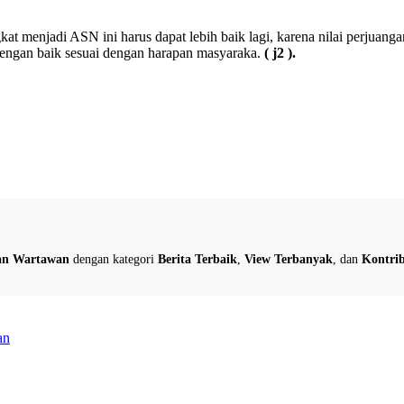
gkat menjadi ASN ini harus dapat lebih baik lagi, karena nilai perjua
 dengan baik sesuai dengan harapan masyaraka.
( j2 ).
dan Wartawan
dengan kategori
Berita Terbaik
,
View Terbanyak
, dan
Kontrib
an