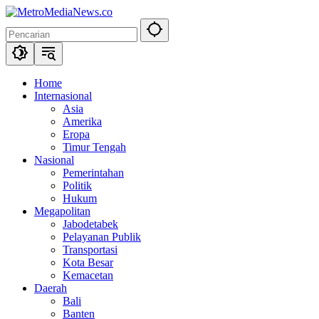
Langsung
ke
konten
Home
Internasional
Asia
Amerika
Eropa
Timur Tengah
Nasional
Pemerintahan
Politik
Hukum
Megapolitan
Jabodetabek
Pelayanan Publik
Transportasi
Kota Besar
Kemacetan
Daerah
Bali
Banten