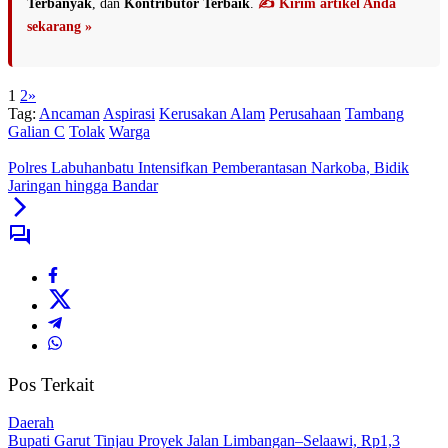
Terbanyak
, dan
Kontributor Terbaik
.
✍️ Kirim artikel Anda
sekarang »
1
2
»
Tag:
Ancaman
Aspirasi
Kerusakan Alam
Perusahaan
Tambang
Galian C
Tolak
Warga
Polres Labuhanbatu Intensifkan Pemberantasan Narkoba, Bidik
Jaringan hingga Bandar
Pos Terkait
Daerah
Bupati Garut Tinjau Proyek Jalan Limbangan–Selaawi, Rp1,3