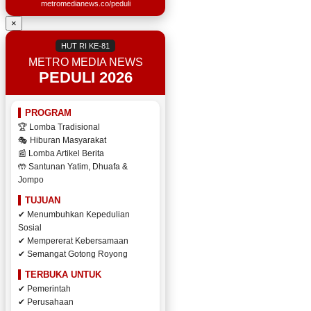
metromedianews.co/peduli
×
HUT RI KE-81
METRO MEDIA NEWS
PEDULI 2026
PROGRAM
🏆 Lomba Tradisional
🎭 Hiburan Masyarakat
📰 Lomba Artikel Berita
🤲 Santunan Yatim, Dhuafa &
Jompo
TUJUAN
✔ Menumbuhkan Kepedulian
Sosial
✔ Mempererat Kebersamaan
✔ Semangat Gotong Royong
TERBUKA UNTUK
✔ Pemerintah
✔ Perusahaan