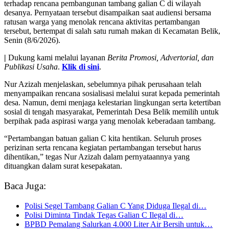
terhadap rencana pembangunan tambang galian C di wilayah
desanya. Pernyataan tersebut disampaikan saat audiensi bersama
ratusan warga yang menolak rencana aktivitas pertambangan
tersebut, bertempat di salah satu rumah makan di Kecamatan Belik,
Senin (8/6/2026).
|
Dukung kami melalui layanan
Berita Promosi, Advertorial, dan
Publikasi Usaha
.
Klik di sini
.
Nur Azizah menjelaskan, sebelumnya pihak perusahaan telah
menyampaikan rencana sosialisasi melalui surat kepada pemerintah
desa. Namun, demi menjaga kelestarian lingkungan serta ketertiban
sosial di tengah masyarakat, Pemerintah Desa Belik memilih untuk
berpihak pada aspirasi warga yang menolak keberadaan tambang.
“Pertambangan batuan galian C kita hentikan. Seluruh proses
perizinan serta rencana kegiatan pertambangan tersebut harus
dihentikan,” tegas Nur Azizah dalam pernyataannya yang
dituangkan dalam surat kesepakatan.
Baca Juga:
Polisi Segel Tambang Galian C Yang Diduga Ilegal di…
Polisi Diminta Tindak Tegas Galian C Ilegal di…
BPBD Pemalang Salurkan 4.000 Liter Air Bersih untuk…