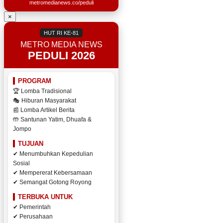
metromedianews.co/peduli
×
HUT RI KE-81
METRO MEDIA NEWS
PEDULI 2026
PROGRAM
🏆 Lomba Tradisional
🎭 Hiburan Masyarakat
📰 Lomba Artikel Berita
🤲 Santunan Yatim, Dhuafa &
Jompo
TUJUAN
✔ Menumbuhkan Kepedulian
Sosial
✔ Mempererat Kebersamaan
✔ Semangat Gotong Royong
TERBUKA UNTUK
✔ Pemerintah
✔ Perusahaan