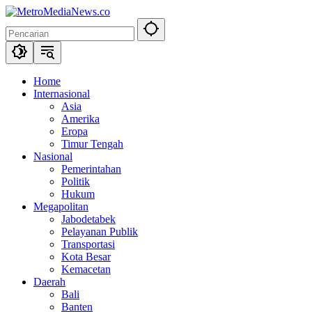
Langsung
ke
konten
Home
Internasional
Asia
Amerika
Eropa
Timur Tengah
Nasional
Pemerintahan
Politik
Hukum
Megapolitan
Jabodetabek
Pelayanan Publik
Transportasi
Kota Besar
Kemacetan
Daerah
Bali
Banten