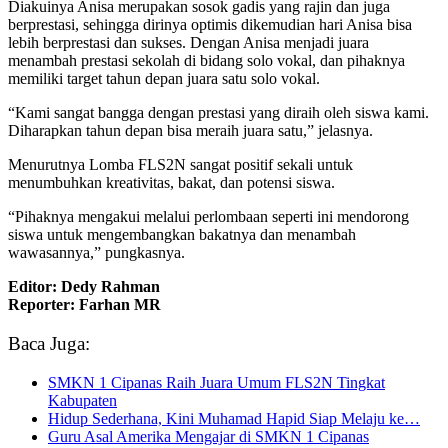
Diakuinya Anisa merupakan sosok gadis yang rajin dan juga
berprestasi, sehingga dirinya optimis dikemudian hari Anisa bisa
lebih berprestasi dan sukses. Dengan Anisa menjadi juara
menambah prestasi sekolah di bidang solo vokal, dan pihaknya
memiliki target tahun depan juara satu solo vokal.
“Kami sangat bangga dengan prestasi yang diraih oleh siswa kami.
Diharapkan tahun depan bisa meraih juara satu,” jelasnya.
Menurutnya Lomba FLS2N sangat positif sekali untuk
menumbuhkan kreativitas, bakat, dan potensi siswa.
“Pihaknya mengakui melalui perlombaan seperti ini mendorong
siswa untuk mengembangkan bakatnya dan menambah
wawasannya,” pungkasnya.
Editor: Dedy Rahman
Reporter: Farhan MR
Baca Juga:
SMKN 1 Cipanas Raih Juara Umum FLS2N Tingkat
Kabupaten
Hidup Sederhana, Kini Muhamad Hapid Siap Melaju ke…
Guru Asal Amerika Mengajar di SMKN 1 Cipanas