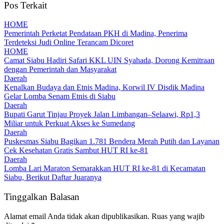
Pos Terkait
HOME
Pemerintah Perketat Pendataan PKH di Madina, Penerima
Terdeteksi Judi Online Terancam Dicoret
HOME
Camat Siabu Hadiri Safari KKL UIN Syahada, Dorong Kemitraan
dengan Pemerintah dan Masyarakat
Daerah
Kenalkan Budaya dan Etnis Madina, Korwil IV Disdik Madina
Gelar Lomba Senam Etnis di Siabu
Daerah
Bupati Garut Tinjau Proyek Jalan Limbangan–Selaawi, Rp1,3
Miliar untuk Perkuat Akses ke Sumedang
Daerah
Puskesmas Siabu Bagikan 1.781 Bendera Merah Putih dan Layanan
Cek Kesehatan Gratis Sambut HUT RI ke-81
Daerah
Lomba Lari Maraton Semarakkan HUT RI ke-81 di Kecamatan
Siabu, Berikut Daftar Juaranya
Tinggalkan Balasan
Alamat email Anda tidak akan dipublikasikan.
Ruas yang wajib