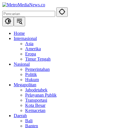
Langsung
ke
konten
Home
Internasional
Asia
Amerika
Eropa
Timur Tengah
Nasional
Pemerintahan
Politik
Hukum
Megapolitan
Jabodetabek
Pelayanan Publik
Transportasi
Kota Besar
Kemacetan
Daerah
Bali
Banten