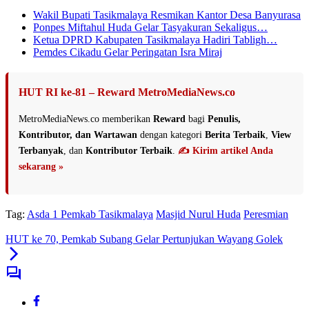
Wakil Bupati Tasikmalaya Resmikan Kantor Desa Banyurasa
Ponpes Miftahul Huda Gelar Tasyakuran Sekaligus…
Ketua DPRD Kabupaten Tasikmalaya Hadiri Tabligh…
Pemdes Cikadu Gelar Peringatan Isra Miraj
HUT RI ke-81 – Reward MetroMediaNews.co
MetroMediaNews.co memberikan
Reward
bagi
Penulis,
Kontributor, dan Wartawan
dengan kategori
Berita Terbaik
,
View
Terbanyak
, dan
Kontributor Terbaik
.
✍️ Kirim artikel Anda
sekarang »
Tag:
Asda 1 Pemkab Tasikmalaya
Masjid Nurul Huda
Peresmian
HUT ke 70, Pemkab Subang Gelar Pertunjukan Wayang Golek