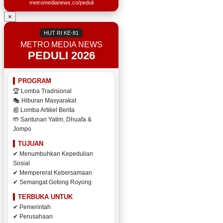
metromedianews.co/peduli
×
HUT RI KE-81
METRO MEDIA NEWS
PEDULI 2026
PROGRAM
🏆 Lomba Tradisional
🎭 Hiburan Masyarakat
📰 Lomba Artikel Berita
🤲 Santunan Yatim, Dhuafa &
Jompo
TUJUAN
✔ Menumbuhkan Kepedulian
Sosial
✔ Mempererat Kebersamaan
✔ Semangat Gotong Royong
TERBUKA UNTUK
✔ Pemerintah
✔ Perusahaan