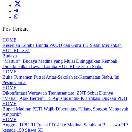
Pos Terkait
HOME
Keseruan Lomba Bunda PAUD dan Guru TK Siabu Meriahkan
HUT RI ke-81
Budaya
“Marturi”, Budaya Madina yang Mulai Ditinggalkan Kembali
Diperkenalkan Lewat Lomba HUT RI ke-81 di Siabu
HOME
Buka Turnamen Futsal Antar-Sekolah se-Kecamatan Siabu, Ini
Pesan Camat
HOME
Dikonfirmasi Wartawan Trannusantara, ZNT Sebut Dirinya
“Mafia”, Ajak Bertemu 15 Agustus untuk Klarifikasi Dugaan PETI
HOME
Bupati Madina: PETI Wajib Diberantas, “Ulang Songon Mangayak
Amporik”
HOME
Anggota DPR RI Fraksi PDI-P ke Madina, Serahkan Beasiswa PIP
kepada 150 Siswa SD