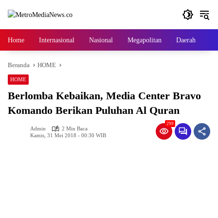
Langsung
ke
konten
Home
Internasional
Nasional
Megapolitan
Daerah
Ga
Beranda
HOME
HOME
Berlomba Kebaikan, Media Center Bravo
Komando Berikan Puluhan Al Quran
299
Admin
2 Min Baca
Kamis, 31 Mei 2018 - 00:30 WIB