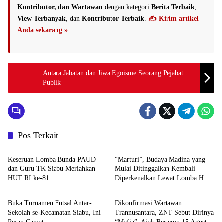
Kontributor, dan Wartawan
dengan kategori
Berita Terbaik
,
View Terbanyak
, dan
Kontributor Terbaik
.
✍️ Kirim artikel
Anda sekarang »
Antara Jabatan dan Jiwa Egoisme Seorang Pejabat
Publik
Pos Terkait
HOME
Budaya
Keseruan Lomba Bunda PAUD
“Marturi”, Budaya Madina yang
dan Guru TK Siabu Meriahkan
Mulai Ditinggalkan Kembali
HUT RI ke-81
Diperkenalkan Lewat Lomba HUT
HOME
HOME
RI ke-81 di Siabu
Buka Turnamen Futsal Antar-
Dikonfirmasi Wartawan
Sekolah se-Kecamatan Siabu, Ini
Trannusantara, ZNT Sebut Dirinya
Pesan Camat
“Mafia”, Ajak Bertemu 15 Agustus