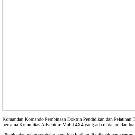
Komandan Komando Pembinaan Doktrin Pendidikan dan Pelatihan 
bersama Komunitas Adventure Mobil 4X4 yang ada di dalam dan luar
“Pembagian paket sembako yang kita berikan di wilayah yang sering di