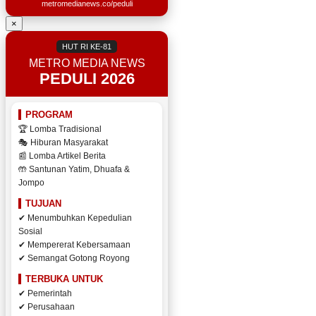
metromedianews.co/peduli
×
HUT RI KE-81
METRO MEDIA NEWS
PEDULI 2026
PROGRAM
🏆 Lomba Tradisional
🎭 Hiburan Masyarakat
📰 Lomba Artikel Berita
🤲 Santunan Yatim, Dhuafa &
Jompo
TUJUAN
✔ Menumbuhkan Kepedulian
Sosial
✔ Mempererat Kebersamaan
✔ Semangat Gotong Royong
TERBUKA UNTUK
✔ Pemerintah
✔ Perusahaan