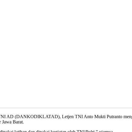
TNI AD (DANKODIKLATAD), Letjen TNI Anto Mukti Putranto mengatak
 Jawa Barat.
pakai latihan dan dipakai kegiatan oleh TNI/Polri,” ujarnya.