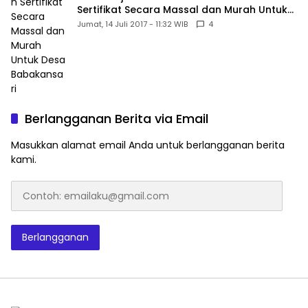
Sertifikat Secara Massal dan Murah Untuk
Desa Babakansari
Jumat, 14 Juli 2017 - 11:32 WIB
4
Berlangganan Berita via Email
Masukkan alamat email Anda untuk berlangganan berita
kami.
Contoh:
emailaku@gmail.com
Berlangganan