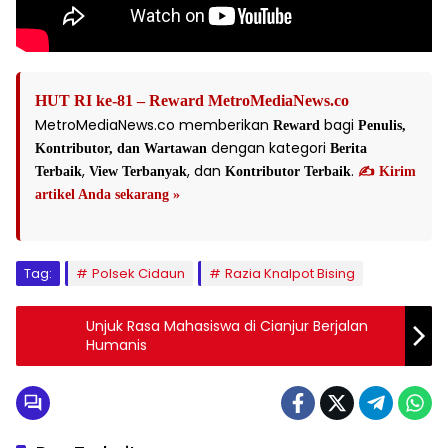
HUT RI ke-81 – Reward MetroMediaNews.co
MetroMediaNews.co memberikan
bagi
Reward
Penulis,
dengan kategori
Kontributor, dan Wartawan
Berita
,
, dan
.
Terbaik
View Terbanyak
Kontributor Terbaik
✍️ Kirim
artikel Anda sekarang »
Tag:
Polsek Cidaun
Razia Knalpot Bising
Unjuk Rasa Mahasiswa di Cianjur Berjalan
Humanis