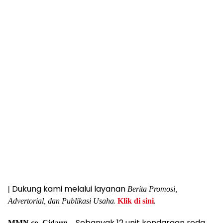
Dukung kami melalui layanan
|
Berita Promosi,
.
.
Advertorial, dan Publikasi Usaha
Klik di sini
Sebanyak 12 unit kendaraan roda
MMN.co, Cidaun –