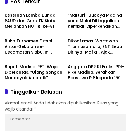
Pos Terkait
HOME
Budaya
Keseruan Lomba Bunda
“Marturi”, Budaya Madina
PAUD dan Guru TK Siabu
yang Mulai Ditinggalkan
Meriahkan HUT RI ke-81
Kembali Diperkenalkan
HOME
HOME
Lewat Lomba HUT RI ke-81
di Siabu
Buka Turnamen Futsal
Dikonfirmasi Wartawan
Antar-Sekolah se-
Trannusantara, ZNT Sebut
Kecamatan Siabu, Ini
Dirinya “Mafia”, Ajak
HOME
HOME
Pesan Camat
Bertemu 15 Agustus untuk
Klarifikasi Dugaan PETI
Bupati Madina: PETI Wajib
Anggota DPR RI Fraksi PDI-
Diberantas, “Ulang Songon
P ke Madina, Serahkan
Mangayak Amporik”
Beasiswa PIP kepada 150
Siswa SD
Tinggalkan Balasan
Alamat email Anda tidak akan dipublikasikan.
Ruas yang
wajib ditandai
*