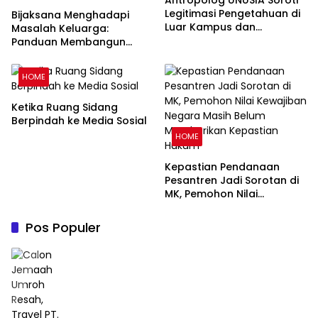
Antropolog UNUSIA Soroti
Legitimasi Pengetahuan di
Bijaksana Menghadapi
Luar Kampus dan
Masalah Keluarga:
Pentingnya Ruang Refleksi
Panduan Membangun
Keluarga Harmonis dalam
Perspektif Islam
HOME
Ketika Ruang Sidang
Berpindah ke Media Sosial
HOME
Kepastian Pendanaan
Pesantren Jadi Sorotan di
MK, Pemohon Nilai
Kewajiban Negara Masih
Belum Memberikan
Pos Populer
Kepastian Hukum