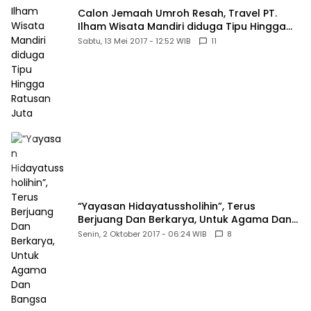
Calon Jemaah Umroh Resah, Travel PT.
Ilham Wisata Mandiri diduga Tipu Hingga
Ratusan Juta
Sabtu, 13 Mei 2017 - 12:52 WIB
11
“Yayasan Hidayatussholihin”, Terus
Berjuang Dan Berkarya, Untuk Agama Dan
Bangsa
Senin, 2 Oktober 2017 - 06:24 WIB
8