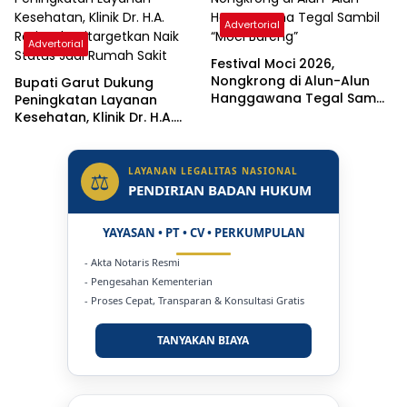
Advertorial
Advertorial
Festival Moci 2026,
Nongkrong di Alun-Alun
Bupati Garut Dukung
Hanggawana Tegal Sambil
Peningkatan Layanan
“Moci Bareng”
Kesehatan, Klinik Dr. H.A.
Rotinsulu Ditargetkan Naik
Status Jadi Rumah Sakit
LAYANAN LEGALITAS NASIONAL
⚖
PENDIRIAN BADAN HUKUM
YAYASAN • PT • CV • PERKUMPULAN
- Akta Notaris Resmi
- Pengesahan Kementerian
- Proses Cepat, Transparan & Konsultasi Gratis
TANYAKAN BIAYA