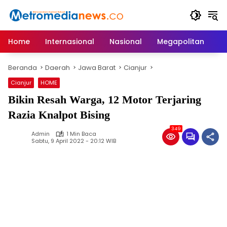
Langsung
ke
konten
Home
Internasional
Nasional
Megapolitan
D
Beranda
Daerah
Jawa Barat
Cianjur
Cianjur
HOME
Bikin Resah Warga, 12 Motor Terjaring
Razia Knalpot Bising
349
Admin
1 Min Baca
Sabtu, 9 April 2022 - 20:12 WIB