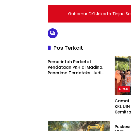
Gubernur DKI Jakarta Tinjau Se
Pos Terkait
HOME
Pemerintah Perketat
Pendataan PKH di Madina,
Penerima Terdeteksi Judi
Online Terancam Dicoret
HOME
Camat S
KKL UI
Kemitr
Daera
Pemeri
Puskes