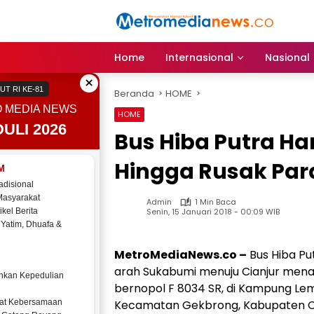
Langsung
ke
konten
Home
Internasional
Nasional
×
UT RI KE-81
Beranda
HOME
 MEDIA NEWS
HOME
ULI 2026
Bus Hiba Putra H
Hingga Rusak Para
M
adisional
Masyarakat
Admin
1 Min Baca
Senin, 15 Januari 2018 - 00:09 WIB
ikel Berita
 Yatim, Dhuafa &
MetroMediaNews.co –
Bus Hiba Pu
arah Sukabumi menuju Cianjur mena
kan Kepedulian
bernopol F 8034 SR, di Kampung Le
at Kebersamaan
Kecamatan Gekbrong, Kabupaten Cianj