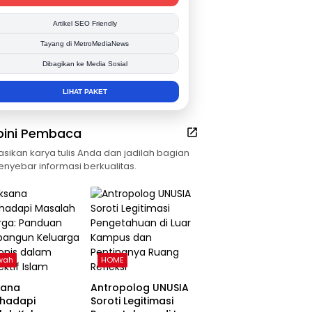
Publikasi Kegiatan
Berita Promosi
Tingkatkan Branding Anda
INFO SELENGKAPNYA
pini Pembaca
asikan karya tulis Anda dan jadilah bagian
enyebar informasi berkualitas.
wah
HOME
sana
Antropolog UNUSIA
hadapi
Soroti Legitimasi