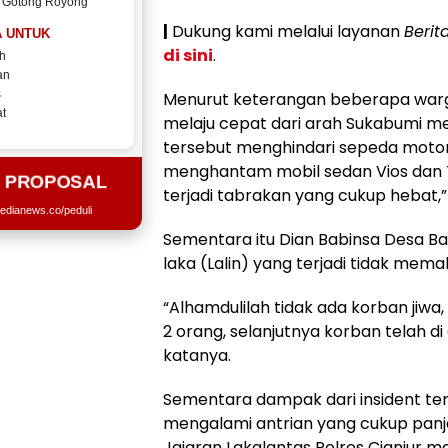
 Gotong Royong
|
Dukung kami melalui layanan
Berit
 UNTUK
di sini
.
h
an
s
Menurut keterangan beberapa warga d
t
melaju cepat dari arah Sukabumi men
tersebut menghindari sepeda motor 
menghantam mobil sedan Vios dan T
T PROPOSAL
terjadi tabrakan yang cukup hebat,”
edianews.co/peduli
Sementara itu Dian Babinsa Desa 
laka (Lalin) yang terjadi tidak mema
“Alhamdulilah tidak ada korban jiwa,
2 orang, selanjutnya korban telah di
katanya.
Sementara dampak dari insident ter
mengalami antrian yang cukup panja
Jajaran Lakalantas Polres Cianjur 