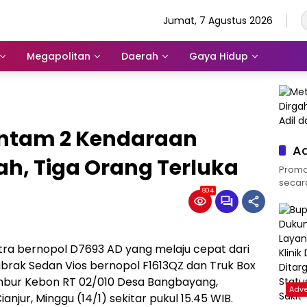
Jumat, 7 Agustus 2026
Megapolitan
Daerah
Gaya Hidup
antam 2 Kendaraan
Ad
h, Tiga Orang Terluka
Promos
secara 
804
tra bernopol D7693 AD yang melaju cepat dari
brak Sedan Vios bernopol F1613QZ dan Truk Box
mbur Kebon RT 02/010 Desa Bangbayang,
Adve
ur, Minggu (14/1) sekitar pukul 15.45 WIB.