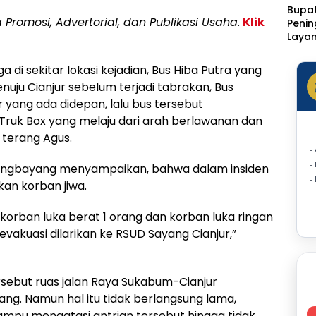
Bupat
a Promosi, Advertorial, dan Publikasi Usaha
.
Klik
Peni
Laya
Klinik
Rotin
i sekitar lokasi kejadian, Bus Hiba Putra yang
Ditar
uju Cianjur sebelum terjadi tabrakan, Bus
Statu
yang ada didepan, lalu bus tersebut
Sakit
ruk Box yang melaju dari arah berlawanan dan
 terang Agus.
-
-
Bangbayang menyampaikan, bahwa dalam insiden
-
kan korban jiwa.
 korban luka berat 1 orang dan korban luka ringan
 evakuasi dilarikan ke RSUD Sayang Cianjur,”
sebut ruas jalan Raya Sukabum-Cianjur
ng. Namun hal itu tidak berlangsung lama,
mampu mengatasi antrian tersebut hingga tidak