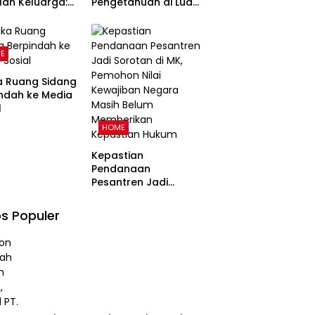
ah Keluarga:
Pengetahuan di Luar
uan
Kampus dan
angun
Pentingnya Ruang
arga Harmonis
Refleksi
E
 Perspektif
a Ruang Sidang
ndah ke Media
l
HOME
Kepastian
Pendanaan
Pesantren Jadi
Sorotan di MK,
Pemohon Nilai
s Populer
Kewajiban Negara
Masih Belum
Memberikan
Kepastian Hukum