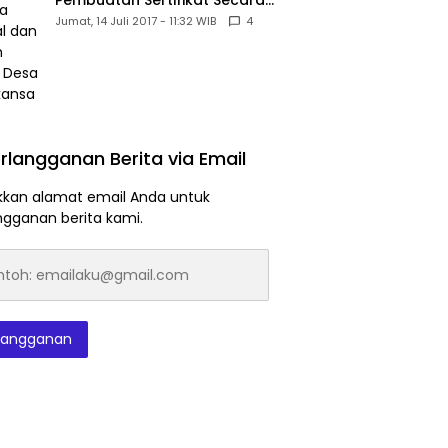
Pembuatan Sertifikat Secara
Massal dan Murah Untuk Desa
Jumat, 14 Juli 2017 - 11:32 WIB
4
Babakansari
rlangganan Berita via Email
kan alamat email Anda untuk
ngganan berita kami.
h:
laku@gmail.com
langganan