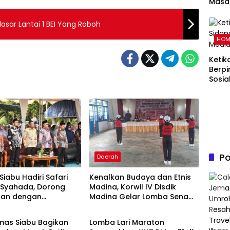
Masal
Pand
Memb
lasar Lantai 1 BEI Yang Roboh
Kelu
HOM
dalam
Islam
Ketik
Berpi
Sosia
Po
Daerah
iabu Hadiri Safari
Kenalkan Budaya dan Etnis
N Syahada, Dorong
Madina, Korwil IV Disdik
aan dengan
Madina Gelar Lomba Senam
h
Daerah
ntah dan Masyarakat
Etnis di Siabu
mas Siabu Bagikan
Lomba Lari Maraton