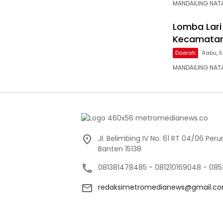
MANDAILING NAT
Lomba Lari
Kecamatan 
Daerah
Rabu, 5
MANDAILING NAT
Jl. Belimbing IV No. 61 RT 04/06 Pe
Banten 15138
081381478485 - 081210169048 - 085
redaksimetromedianews@gmail.c