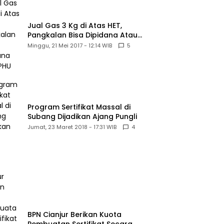
Jual Gas 3 Kg di Atas HET,
Pangkalan Bisa Dipidana Atau
PHU
Minggu, 21 Mei 2017 - 12:14 WIB
5
Program Sertifikat Massal di
Subang Dijadikan Ajang Pungli
Jumat, 23 Maret 2018 - 17:31 WIB
4
BPN Cianjur Berikan Kuota