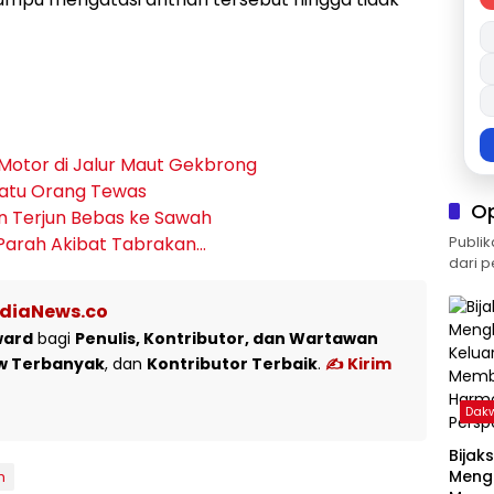
 Motor di Jalur Maut Gekbrong
 Satu Orang Tewas
O
n Terjun Bebas ke Sawah
 Parah Akibat Tabrakan…
Publik
dari p
ediaNews.co
ward
bagi
Penulis, Kontributor, dan Wartawan
w Terbanyak
, dan
Kontributor Terbaik
.
✍️ Kirim
Dak
Bijak
Meng
h