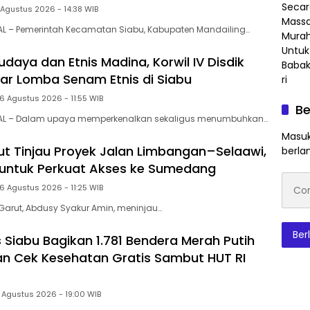
 Agustus 2026 - 14:38 WIB
AL – Pemerintah Kecamatan Siabu, Kabupaten Mandailing…
daya dan Etnis Madina, Korwil IV Disdik
ar Lomba Senam Etnis di Siabu
6 Agustus 2026 - 11:55 WIB
Be
AL – Dalam upaya memperkenalkan sekaligus menumbuhkan…
Masuk
ut Tinjau Proyek Jalan Limbangan–Selaawi,
berla
ar untuk Perkuat Akses ke Sumedang
Conto
6 Agustus 2026 - 11:25 WIB
emai
Garut, Abdusy Syakur Amin, meninjau…
Ber
Siabu Bagikan 1.781 Bendera Merah Putih
n Cek Kesehatan Gratis Sambut HUT RI
 Agustus 2026 - 19:00 WIB