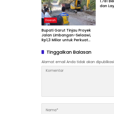
1.781 B
dan La
Gratis 
Daerah
Bupati Garut Tinjau Proyek
Jalan Limbangan–Selaawi,
Rp1,3 Miliar untuk Perkuat
Akses ke Sumedang
Tinggalkan Balasan
Alamat email Anda tidak akan dipublikasi