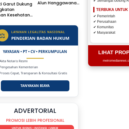
✔ Semangat Gotong 
Alun Hanggawana
i Garut Dukung
Tegal Sambil “Moci
ngkatan
TERBUKA UNTUK
Bareng”
nan Kesehatan,
✔ Pemerintah
 Dr. H.A.
✔ Perusahaan
sulu
✔ Komunitas
getkan Naik
LAYANAN LEGALITAS NASIONAL
⚖
✔ Masyarakat
s Jadi Rumah
PENDIRIAN BADAN HUKUM
YAYASAN • PT • CV • PERKUMPULAN
LIHAT PRO
 Akta Notaris Resmi
metromedianews.co
 Pengesahan Kementerian
 Proses Cepat, Transparan & Konsultasi Gratis
TANYAKAN BIAYA
DUKUNG KAMI
BERSAMA METROMEDIANEWS.CO
MEDIA INFORMASI TERPERCAYA