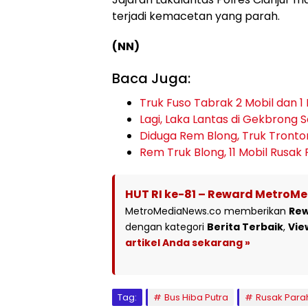
terjadi kemacetan yang parah.
(NN)
Baca Juga:
Truk Fuso Tabrak 2 Mobil dan 1
Lagi, Laka Lantas di Gekbrong
Diduga Rem Blong, Truk Tronto
Rem Truk Blong, 11 Mobil Rusak
HUT RI ke-81 – Reward MetroM
MetroMediaNews.co memberikan
Re
dengan kategori
Berita Terbaik
,
Vie
artikel Anda sekarang »
Tag:
Bus Hiba Putra
Rusak Para