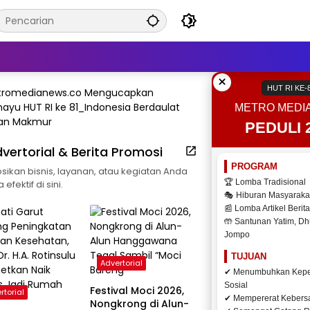
×
HUT RI KE-
METRO MEDI
PEDULI 
vertorial & Berita Promosi
PROGRAM
ikan bisnis, layanan, atau kegiatan Anda
🏆 Lomba Tradisional
efektif di sini.
🎭 Hiburan Masyaraka
📰 Lomba Artikel Berita
🤲 Santunan Yatim, Dh
Jompo
TUJUAN
Advertorial
✔ Menumbuhkan Kepe
Sosial
Festival Moci 2026,
rtorial
✔ Mempererat Keber
Nongkrong di Alun-