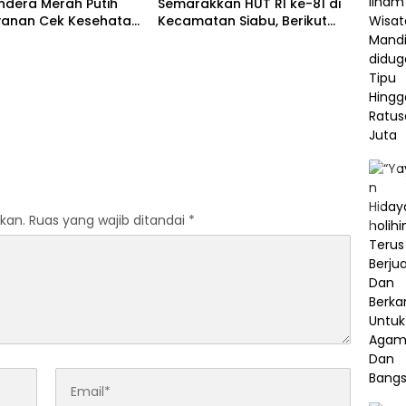
endera Merah Putih
Semarakkan HUT RI ke-81 di
yanan Cek Kesehatan
Kecamatan Siabu, Berikut
Sambut HUT RI ke-81
Daftar Juaranya
kan.
Ruas yang wajib ditandai
*