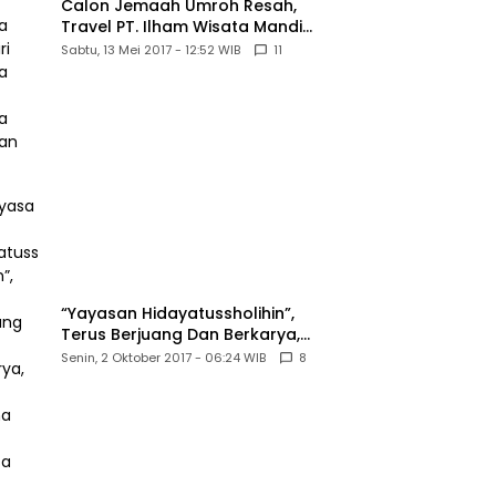
Calon Jemaah Umroh Resah,
Travel PT. Ilham Wisata Mandiri
diduga Tipu Hingga Ratusan
Sabtu, 13 Mei 2017 - 12:52 WIB
11
Juta
“Yayasan Hidayatussholihin”,
Terus Berjuang Dan Berkarya,
Untuk Agama Dan Bangsa
Senin, 2 Oktober 2017 - 06:24 WIB
8