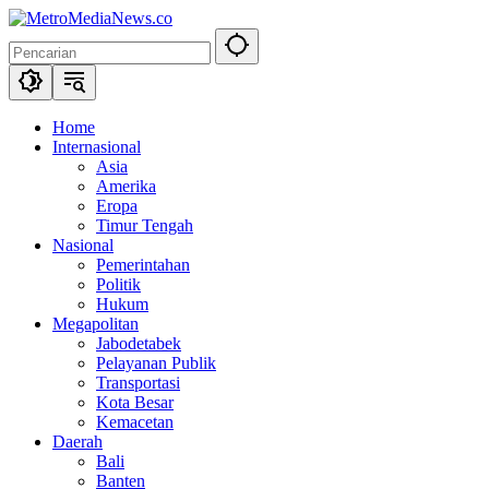
Langsung
ke
konten
Home
Internasional
Asia
Amerika
Eropa
Timur Tengah
Nasional
Pemerintahan
Politik
Hukum
Megapolitan
Jabodetabek
Pelayanan Publik
Transportasi
Kota Besar
Kemacetan
Daerah
Bali
Banten