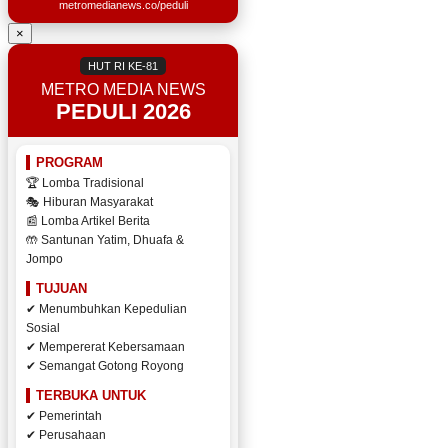
metromedianews.co/peduli
×
HUT RI KE-81
METRO MEDIA NEWS
PEDULI 2026
PROGRAM
🏆 Lomba Tradisional
🎭 Hiburan Masyarakat
📰 Lomba Artikel Berita
🤲 Santunan Yatim, Dhuafa &
Jompo
TUJUAN
✔ Menumbuhkan Kepedulian
Sosial
✔ Mempererat Kebersamaan
✔ Semangat Gotong Royong
TERBUKA UNTUK
✔ Pemerintah
✔ Perusahaan