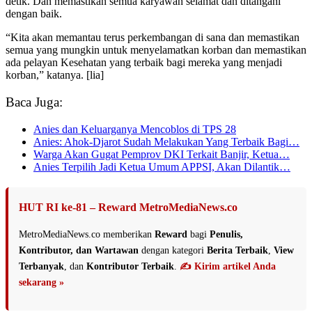
detik. Dan memastikan semua karyawan selamat dan ditangani
dengan baik.
“Kita akan memantau terus perkembangan di sana dan memastikan
semua yang mungkin untuk menyelamatkan korban dan memastikan
ada pelayan Kesehatan yang terbaik bagi mereka yang menjadi
korban,” katanya. [lia]
Baca Juga:
Anies dan Keluarganya Mencoblos di TPS 28
Anies: Ahok-Djarot Sudah Melakukan Yang Terbaik Bagi…
Warga Akan Gugat Pemprov DKI Terkait Banjir, Ketua…
Anies Terpilih Jadi Ketua Umum APPSI, Akan Dilantik…
HUT RI ke-81 – Reward MetroMediaNews.co
MetroMediaNews.co memberikan
Reward
bagi
Penulis,
Kontributor, dan Wartawan
dengan kategori
Berita Terbaik
,
View
Terbanyak
, dan
Kontributor Terbaik
.
✍️ Kirim artikel Anda
sekarang »