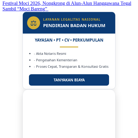
Festival Moci 2026, Nongkrong di Alun-Alun Hanggawana Tegal
Sambil “Moci Bareng”
LAYANAN LEGALITAS NASIONAL
⚖
PENDIRIAN BADAN HUKUM
YAYASAN • PT • CV • PERKUMPULAN
- Akta Notaris Resmi
- Pengesahan Kementerian
- Proses Cepat, Transparan & Konsultasi Gratis
TANYAKAN BIAYA
DUKUNG KAMI
BERSAMA METROMEDIANEWS.CO
MEDIA INFORMASI TERPERCAYA
Publikasi Kegiatan