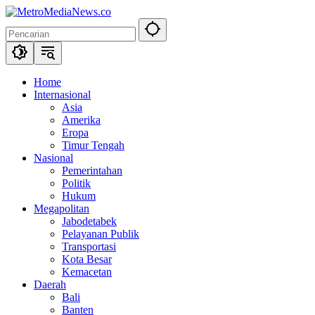
Langsung
ke
konten
Home
Internasional
Asia
Amerika
Eropa
Timur Tengah
Nasional
Pemerintahan
Politik
Hukum
Megapolitan
Jabodetabek
Pelayanan Publik
Transportasi
Kota Besar
Kemacetan
Daerah
Bali
Banten