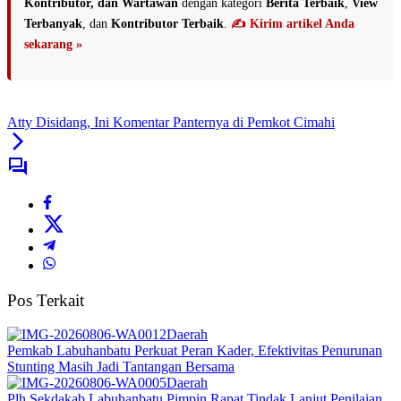
Kontributor, dan Wartawan
dengan kategori
Berita Terbaik
,
View
Terbanyak
, dan
Kontributor Terbaik
.
✍️ Kirim artikel Anda
sekarang »
Atty Disidang, Ini Komentar Panternya di Pemkot Cimahi
Pos Terkait
Daerah
Pemkab Labuhanbatu Perkuat Peran Kader, Efektivitas Penurunan
Stunting Masih Jadi Tantangan Bersama
Daerah
Plh Sekdakab Labuhanbatu Pimpin Rapat Tindak Lanjut Penilaian