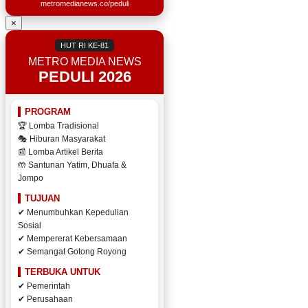
metromedianews.co/peduli
×
HUT RI KE-81
METRO MEDIA NEWS
PEDULI 2026
PROGRAM
🏆 Lomba Tradisional
🎭 Hiburan Masyarakat
📰 Lomba Artikel Berita
🤲 Santunan Yatim, Dhuafa &
Jompo
TUJUAN
✔ Menumbuhkan Kepedulian
Sosial
✔ Mempererat Kebersamaan
✔ Semangat Gotong Royong
TERBUKA UNTUK
✔ Pemerintah
✔ Perusahaan