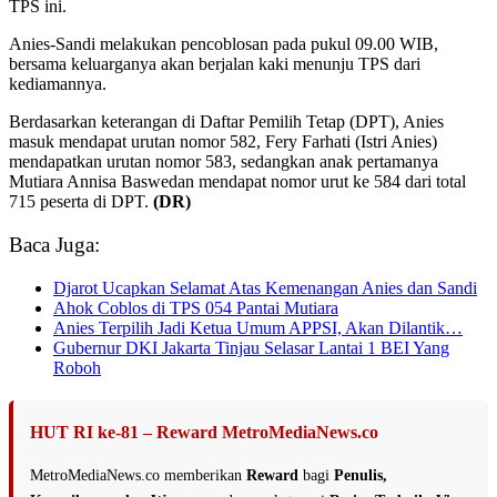
TPS ini.
Anies-Sandi melakukan pencoblosan pada pukul 09.00 WIB,
bersama keluarganya akan berjalan kaki menunju TPS dari
kediamannya.
Berdasarkan keterangan di Daftar Pemilih Tetap (DPT), Anies
masuk mendapat urutan nomor 582, Fery Farhati (Istri Anies)
mendapatkan urutan nomor 583, sedangkan anak pertamanya
Mutiara Annisa Baswedan mendapat nomor urut ke 584 dari total
715 peserta di DPT.
(DR)
Baca Juga:
Djarot Ucapkan Selamat Atas Kemenangan Anies dan Sandi
Ahok Coblos di TPS 054 Pantai Mutiara
Anies Terpilih Jadi Ketua Umum APPSI, Akan Dilantik…
Gubernur DKI Jakarta Tinjau Selasar Lantai 1 BEI Yang
Roboh
HUT RI ke-81 – Reward MetroMediaNews.co
MetroMediaNews.co memberikan
Reward
bagi
Penulis,