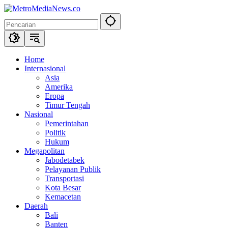
Langsung
ke
konten
Home
Internasional
Asia
Amerika
Eropa
Timur Tengah
Nasional
Pemerintahan
Politik
Hukum
Megapolitan
Jabodetabek
Pelayanan Publik
Transportasi
Kota Besar
Kemacetan
Daerah
Bali
Banten