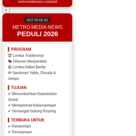
metromedianews.co/peduli
×
HUT RI KE-81
METRO MEDIA NEWS
PEDULI 2026
PROGRAM
🏆 Lomba Tradisional
🎭 Hiburan Masyarakat
📰 Lomba Artikel Berita
🤲 Santunan Yatim, Dhuafa &
Jompo
TUJUAN
✔ Menumbuhkan Kepedulian
Sosial
✔ Mempererat Kebersamaan
✔ Semangat Gotong Royong
TERBUKA UNTUK
✔ Pemerintah
✔ Perusahaan