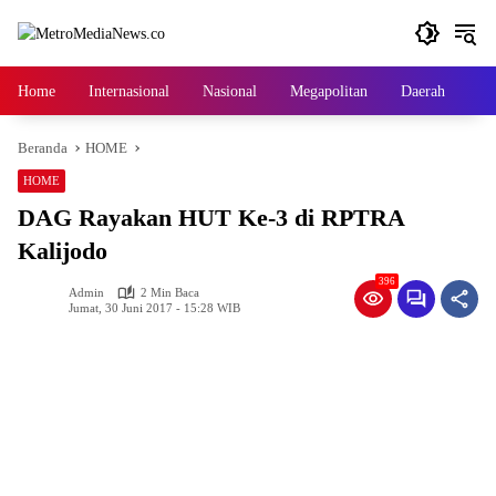
Langsung
ke
konten
Home
Internasional
Nasional
Megapolitan
Daerah
Ga
Beranda
HOME
HOME
DAG Rayakan HUT Ke-3 di RPTRA
Kalijodo
396
Admin
2 Min Baca
Jumat, 30 Juni 2017 - 15:28 WIB