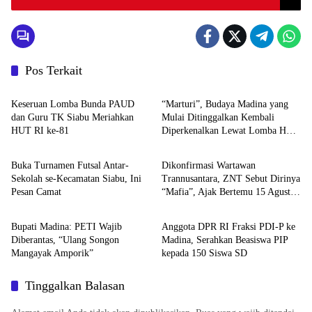
Pos Terkait
HOME
Budaya
Keseruan Lomba Bunda PAUD
“Marturi”, Budaya Madina yang
dan Guru TK Siabu Meriahkan
Mulai Ditinggalkan Kembali
HUT RI ke-81
Diperkenalkan Lewat Lomba HUT
HOME
HOME
RI ke-81 di Siabu
Buka Turnamen Futsal Antar-
Dikonfirmasi Wartawan
Sekolah se-Kecamatan Siabu, Ini
Trannusantara, ZNT Sebut Dirinya
Pesan Camat
“Mafia”, Ajak Bertemu 15 Agustus
HOME
HOME
untuk Klarifikasi Dugaan PETI
Bupati Madina: PETI Wajib
Anggota DPR RI Fraksi PDI-P ke
Diberantas, “Ulang Songon
Madina, Serahkan Beasiswa PIP
Mangayak Amporik”
kepada 150 Siswa SD
Tinggalkan Balasan