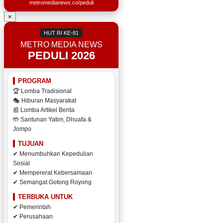
metromedianews.co/peduli
×
HUT RI KE-81
METRO MEDIA NEWS
PEDULI 2026
PROGRAM
🏆 Lomba Tradisional
🎭 Hiburan Masyarakat
📰 Lomba Artikel Berita
🤲 Santunan Yatim, Dhuafa &
Jompo
TUJUAN
✔ Menumbuhkan Kepedulian
Sosial
✔ Mempererat Kebersamaan
✔ Semangat Gotong Royong
TERBUKA UNTUK
✔ Pemerintah
✔ Perusahaan