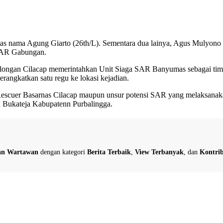
 atas nama Agung Giarto (26th/L). Sementara dua lainya, Agus Mulyono 
 SAR Gabungan.
olongan Cilacap memerintahkan Unit Siaga SAR Banyumas sebagai tim 
erangkatkan satu regu ke lokasi kejadian.
k Rescuer Basarnas Cilacap maupun unsur potensi SAR yang melaksa
 Bukateja Kabupatenn Purbalingga.
dan Wartawan
dengan kategori
Berita Terbaik
,
View Terbanyak
, dan
Kontrib