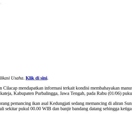
a
likasi Usaha
.
Klik di sini
.
n Cilacap mendapatkan informasi terkait kondisi membahayakan manu
kateja, Kabupaten Purbalingga, Jawa Tengah, pada Rabu (01/06) puk
) orang pemancing ikan asal Kedungjati sedang memancing di aliran S
ali sekitar pukul 00.00 WIB dan banjir bandang datang sehingga ketig