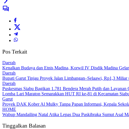
Pos Terkait
Daerah
Kenalkan Budaya dan Etnis Madina, Korwil IV Disdik Madina Gelar
Daerah
Bupati Garut Tinjau Proyek Jalan Limbangan–Selaawi, Rp1,3 Miliar
Daerah
Puskesmas Siabu Bagikan 1.781 Bendera Merah Putih dan Layanan 
Lomba Lari Maraton Semarakkan HUT RI ke-81 di Kecamatan Siabu,
Garut
Proyek DAK Kober Al Mulky Tanpa Papan Informasi, Kepala Sekola
HOME
Wabup Mandailing Natal Atika Lepas Dua Paskibraka Sumut Asal Ma
Tinggalkan Balasan