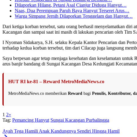
Dilaporkan Hilang, Petani Asal Cianjur Diduga Hanyut…
Naas, Dua Perempuan Paruh Baya Hanyut Terseret Arus…
Warga Simpang Jernih Dilaporkan Tenggelam dan Hanyut…
Dari ketiga korban tersebut, satu orang berhasil menyelamatkan diri
Kacangan dan sampai saat ini masih di lakukan pencarian oleh Tim
I Nyoman Sidakarya, S.H. selaku Kepala Kantor Pencarian dan Pert
terhadap kedua korban tersebut, tim dari Cilacap juga langsung memb
Saya berpesan agar tetap menjaga kesehatan dan keselamatan untu
arus banjir bandang di Sungai Kacangan Desa Kedungjati Kecamatan
HUT RI ke-81 – Reward MetroMediaNews.co
MetroMediaNews.co memberikan
Reward
bagi
Penulis, Kontributor, 
1
2
»
Tag:
Pemancing Hanyut
Sungai Kacangan Purbalingga
Ayah Tega Hamili Anak Kandungnya Sendiri Hingga Hamil