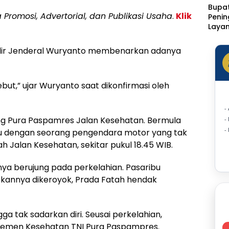
Bupat
a Promosi, Advertorial, dan Publikasi Usaha
.
Klik
Peni
Laya
Klinik
Rotin
adir Jenderal Wuryanto membenarkan adanya
Ditar
Statu
Sakit
but,” ujar Wuryanto saat dikonfirmasi oleh
-
ng Pura Paspamres Jalan Kesehatan. Bermula
-
-
ibu dengan seorang pengendara motor yang tak
h Jalan Kesehatan, sekitar pukul 18.45 WIB.
anya berujung pada perkelahian. Pasaribu
rekannya dikeroyok, Prada Fatah hendak
ngga tak sadarkan diri. Seusai perkelahian,
temen Kesehatan TNI Pura Paspampres.