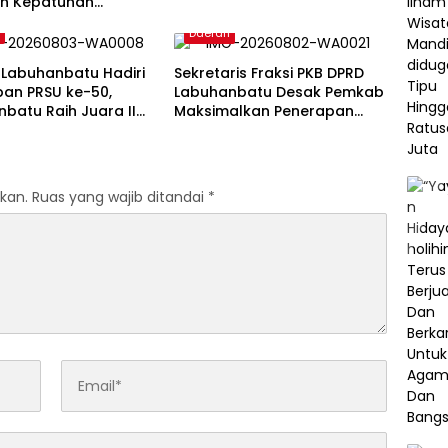
an Kepatuhan
an Publik
h
Daerah
man RI 2026
Labuhanbatu Hadiri
Sekretaris Fraksi PKB DPRD
pan PRSU ke-50,
Labuhanbatu Desak Pemkab
batu Raih Juara II
Maksimalkan Penerapan
Film Pendek
Perda Pembatasan Truk
Bertonase Besar
kan.
Ruas yang wajib ditandai
*