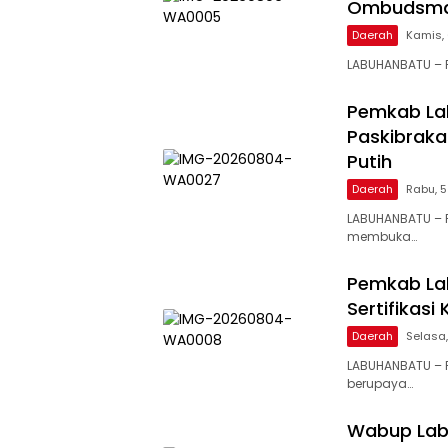
Ombudsman
Daerah
Kamis, 
LABUHANBATU – P
Pemkab La
Paskibraka
Putih
Daerah
Rabu, 5
LABUHANBATU – 
membuka…
Pemkab Lab
Sertifikasi
Daerah
Selasa,
LABUHANBATU – 
berupaya…
Wabup Labu