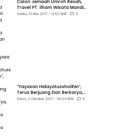
Calon Jemaah Umroh Resah,
Travel PT. Ilham Wisata Mandiri
diduga Tipu Hingga Ratusan
Sabtu, 13 Mei 2017 - 12:52 WIB
11
Juta
“Yayasan Hidayatussholihin”,
Terus Berjuang Dan Berkarya,
Untuk Agama Dan Bangsa
Senin, 2 Oktober 2017 - 06:24 WIB
8