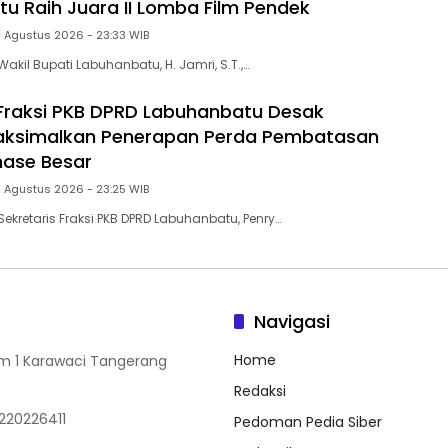
u Raih Juara II Lomba Film Pendek
3 Agustus 2026 - 23:33 WIB
kil Bupati Labuhanbatu, H. Jamri, S.T.,…
 Fraksi PKB DPRD Labuhanbatu Desak
ksimalkan Penerapan Perda Pembatasan
nase Besar
3 Agustus 2026 - 23:25 WIB
ekretaris Fraksi PKB DPRD Labuhanbatu, Penry…
Navigasi
Home
rum 1 Karawaci Tangerang
Redaksi
220226411
Pedoman Pedia Siber