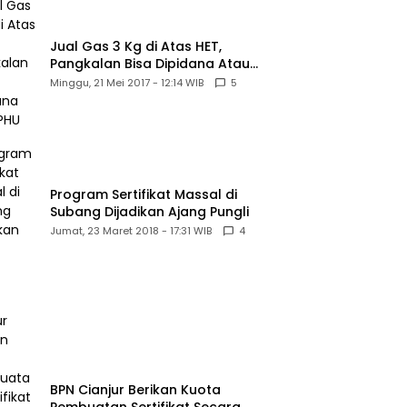
Jual Gas 3 Kg di Atas HET,
Pangkalan Bisa Dipidana Atau
PHU
Minggu, 21 Mei 2017 - 12:14 WIB
5
Program Sertifikat Massal di
Subang Dijadikan Ajang Pungli
Jumat, 23 Maret 2018 - 17:31 WIB
4
BPN Cianjur Berikan Kuota