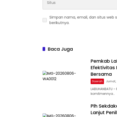
Simpan nama, email, dan situs web 
berikutnya.
Baca Juga
Pemkab Lab
Efektivita
Bersama
Daerah
Jumat, 
LABUHANBATU – 
komitmennya…
Plh Sekdak
Lanjut Pen