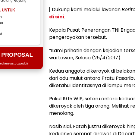
 Gotong Royong
|
Dukung kami melalui layanan
Berit
 UNTUK
di sini
.
h
an
s
Kepala Pusat Penerangan TNI Brig
t
pengeroyokan tersebut.
“Kami prihatin dengan kejadian terse
T PROPOSAL
wartawan, Selasa (25/4/2017).
edianews.co/peduli
Kedua anggota dikeroyok di belaka
dari adu mulut antara Pratu Pasar
diketahui identitasnya di lampu mera
Pukul 19.15 WIB, seteru antara kedu
dikeroyok oleh tiga orang. Melihat 
menolong.
Nasib sial, Fatah justru dikeroyok hi
keduanya sempat dirawat di Depar