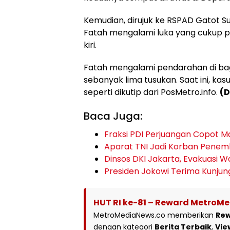
Kemudian, dirujuk ke RSPAD Gatot Su
Fatah mengalami luka yang cukup pa
kiri.
Fatah mengalami pendarahan di bag
sebanyak lima tusukan. Saat ini, kas
seperti dikutip dari PosMetro.info.
(D
Baca Juga:
Fraksi PDI Perjuangan Copot M
Aparat TNI Jadi Korban Pene
Dinsos DKI Jakarta, Evakuasi W
Presiden Jokowi Terima Kunju
HUT RI ke-81 – Reward MetroM
MetroMediaNews.co memberikan
Re
dengan kategori
Berita Terbaik
,
Vie