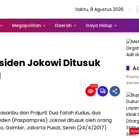
Sabtu, 8 Agustus 2026
Megapolitan
Daerah
Gaya Hidup
siden Jokowi Ditusuk
Ad
l
Promos
secara 
905
Pasaribu dan Prajurit Dua Fatah Kudus, dua
den (Paspampres) Jokowi ditusuk oleh orang
jo, Gambir, Jakarta Pusat, Senin (24/4/2017)
Adve