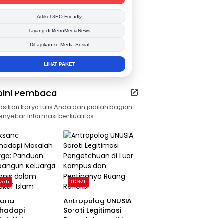
Publikasi Kegiatan
Berita Promosi
Tingkatkan Branding Anda
INFO SELENGKAPNYA
pini Pembaca
asikan karya tulis Anda dan jadilah bagian
enyebar informasi berkualitas.
wah
HOME
sana
Antropolog UNUSIA
hadapi
Soroti Legitimasi