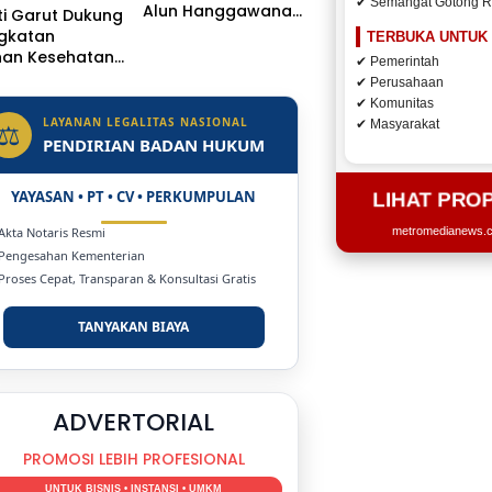
✔ Semangat Gotong 
Alun Hanggawana
i Garut Dukung
Tegal Sambil “Moci
ngkatan
TERBUKA UNTUK
Bareng”
nan Kesehatan,
✔ Pemerintah
 Dr. H.A.
✔ Perusahaan
sulu
✔ Komunitas
getkan Naik
LAYANAN LEGALITAS NASIONAL
⚖
✔ Masyarakat
s Jadi Rumah
PENDIRIAN BADAN HUKUM
YAYASAN • PT • CV • PERKUMPULAN
LIHAT PRO
 Akta Notaris Resmi
metromedianews.co
 Pengesahan Kementerian
 Proses Cepat, Transparan & Konsultasi Gratis
TANYAKAN BIAYA
DUKUNG KAMI
BERSAMA METROMEDIANEWS.CO
MEDIA INFORMASI TERPERCAYA