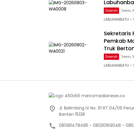
Labuhanbat
Daerah
Senin, 
LABUHANBATU – Wa
Sekretaris
Pemkab Ma
Truk Berto
Daerah
Senin, 
LABUHANBATU – S
Jl. Belimbing IV No. 61 RT 04/06 Pe
Banten 15138
081381478485 - 081210169048 - 085