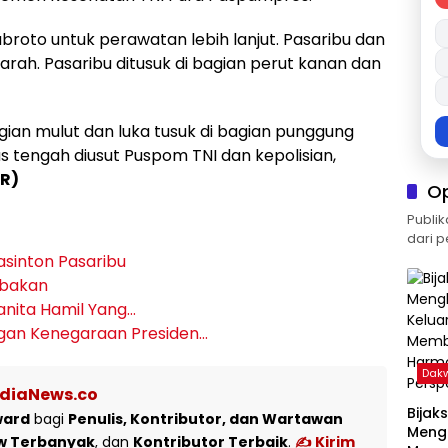
broto untuk perawatan lebih lanjut. Pasaribu dan
rah. Pasaribu ditusuk di bagian perut kanan dan
ian mulut dan luka tusuk di bagian punggung
us tengah diusut Puspom TNI dan kepolisian,
R)
O
Publik
dari p
asinton Pasaribu
mbakan
anita Hamil Yang…
ngan Kenegaraan Presiden…
Dak
ediaNews.co
Bijak
ward
bagi
Penulis, Kontributor, dan Wartawan
Meng
w Terbanyak
, dan
Kontributor Terbaik
.
✍️ Kirim