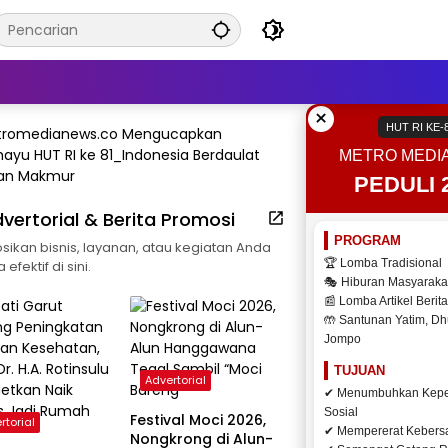
×
HUT RI KE-
METRO MEDI
PEDULI 
vertorial & Berita Promosi
PROGRAM
ikan bisnis, layanan, atau kegiatan Anda
🏆 Lomba Tradisional
efektif di sini.
🎭 Hiburan Masyaraka
📰 Lomba Artikel Berita
🤲 Santunan Yatim, Dh
Jompo
TUJUAN
Advertorial
✔ Menumbuhkan Kepe
Sosial
Festival Moci 2026,
rtorial
✔ Mempererat Keber
Nongkrong di Alun-