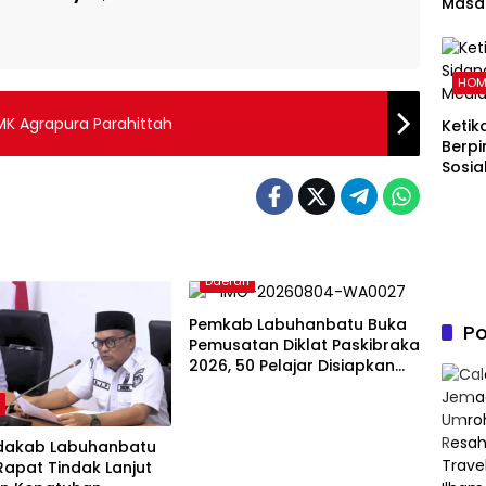
Masal
Pand
Memb
Kelu
HOM
dalam
Islam
MK Agrapura Parahittah
Ketik
Berpi
Sosia
Daerah
Pemkab Labuhanbatu Buka
Po
Pemusatan Diklat Paskibraka
2026, 50 Pelajar Disiapkan
Kibarkan Merah Putih
h
kdakab Labuhanbatu
Rapat Tindak Lanjut