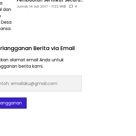
Pembuatan Sertifikat Secara
Massal dan Murah Untuk Desa
Jumat, 14 Juli 2017 - 11:32 WIB
4
Babakansari
rlangganan Berita via Email
kan alamat email Anda untuk
ngganan berita kami.
h:
laku@gmail.com
langganan