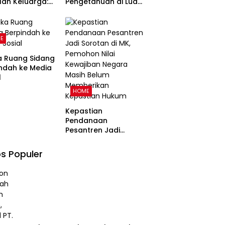
ah Keluarga:
Pengetahuan di Luar
uan
Kampus dan
angun
Pentingnya Ruang
arga Harmonis
Refleksi
E
 Perspektif
a Ruang Sidang
ndah ke Media
l
HOME
Kepastian
Pendanaan
Pesantren Jadi
Sorotan di MK,
Pemohon Nilai
s Populer
Kewajiban Negara
Masih Belum
Memberikan
Kepastian Hukum