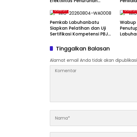
Efektivitas Penurunan
Penilai
Stunting Masih Jadi
Pelayan
Daerah
Daera
Tantangan Bersama
Ombuds
Pemkab Labuhanbatu
Wabup 
Siapkan Pelatihan dan Uji
Penutu
Sertifikasi Kompetensi PBJ
Labuhan
bagi 120 ASN
Lomba 
Tinggalkan Balasan
Alamat email Anda tidak akan dipublikasi