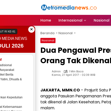
Langsung
ke
konten
Home
Internasional
Nasional
×
UT RI KE-81
Beranda
Nasional
 MEDIA NEWS
Nasional
ULI 2026
Dua Pengawal Pre
Orang Tak Dikena
M
adisional
Masyarakat
Admin
1 Min Baca
Kamis, 27 April 2017 - 02:39 WIB
ikel Berita
 Yatim, Dhuafa &
JAKARTA, MMN.CO
– Prajurit Satu 
anggota Pasukan Pengamanan Presi
kan Kepedulian
tak dikenal di Jalan Kesehatan, Peto
at Kebersamaan
malam.