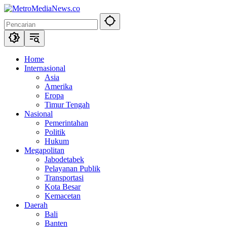
Langsung
ke
konten
Home
Internasional
Asia
Amerika
Eropa
Timur Tengah
Nasional
Pemerintahan
Politik
Hukum
Megapolitan
Jabodetabek
Pelayanan Publik
Transportasi
Kota Besar
Kemacetan
Daerah
Bali
Banten