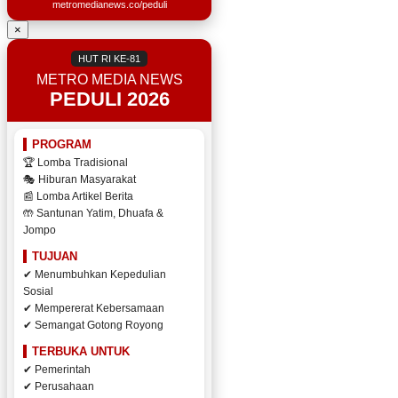
metromedianews.co/peduli
×
HUT RI KE-81
METRO MEDIA NEWS
PEDULI 2026
PROGRAM
🏆 Lomba Tradisional
🎭 Hiburan Masyarakat
📰 Lomba Artikel Berita
🤲 Santunan Yatim, Dhuafa &
Jompo
TUJUAN
✔ Menumbuhkan Kepedulian
Sosial
✔ Mempererat Kebersamaan
✔ Semangat Gotong Royong
TERBUKA UNTUK
✔ Pemerintah
✔ Perusahaan