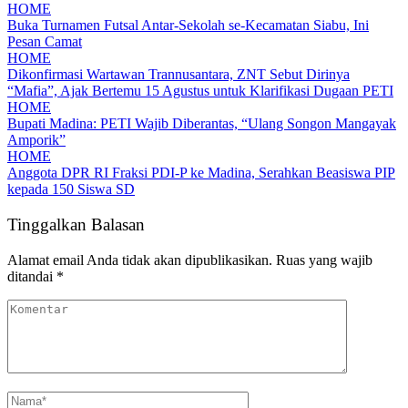
HOME
Buka Turnamen Futsal Antar-Sekolah se-Kecamatan Siabu, Ini
Pesan Camat
HOME
Dikonfirmasi Wartawan Trannusantara, ZNT Sebut Dirinya
“Mafia”, Ajak Bertemu 15 Agustus untuk Klarifikasi Dugaan PETI
HOME
Bupati Madina: PETI Wajib Diberantas, “Ulang Songon Mangayak
Amporik”
HOME
Anggota DPR RI Fraksi PDI-P ke Madina, Serahkan Beasiswa PIP
kepada 150 Siswa SD
Tinggalkan Balasan
Alamat email Anda tidak akan dipublikasikan.
Ruas yang wajib
ditandai
*