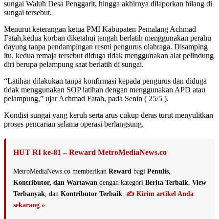
sungai Waluh Desa Penggarit, hingga akhirnya dilaporkan hilang di
sungai tersebut.
Menurut keterangan ketua PMI Kabupaten Pemalang Achmad
Fatah,kedua korban diketahui tengah berlatih menggunakan perahu
dayung tanpa pendampingan resmi pengurus olahraga. Disamping
itu, kedua remaja tersebut diduga tidak menggunakan alat pelindung
diri berupa pelampung saat berlatih di sungai.
“Latihan dilakukan tanpa konfirmasi kepada pengurus dan diduga
tidak menggunakan SOP latihan dengan menggunakan APD atau
pelampung,” ujar Achmad Fatah, pada Senin ( 25/5 ).
Kondisi sungai yang keruh serta arus cukup deras turut menyulitkan
proses pencarian selama operasi berlangsung.
HUT RI ke-81 – Reward MetroMediaNews.co
MetroMediaNews.co memberikan
Reward
bagi
Penulis,
Kontributor, dan Wartawan
dengan kategori
Berita Terbaik
,
View
Terbanyak
, dan
Kontributor Terbaik
.
✍️ Kirim artikel Anda
sekarang »