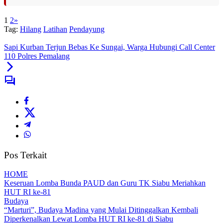
1
2
»
Tag:
Hilang
Latihan
Pendayung
Sapi Kurban Terjun Bebas Ke Sungai, Warga Hubungi Call Center
110 Polres Pemalang
Pos Terkait
HOME
Keseruan Lomba Bunda PAUD dan Guru TK Siabu Meriahkan
HUT RI ke-81
Budaya
“Marturi”, Budaya Madina yang Mulai Ditinggalkan Kembali
Diperkenalkan Lewat Lomba HUT RI ke-81 di Siabu