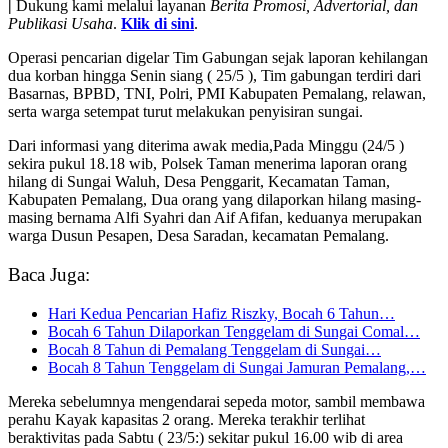
|
Dukung kami melalui layanan
Berita Promosi, Advertorial, dan
Publikasi Usaha
.
Klik di sini
.
Operasi pencarian digelar Tim Gabungan sejak laporan kehilangan
dua korban hingga Senin siang ( 25/5 ), Tim gabungan terdiri dari
Basarnas, BPBD, TNI, Polri, PMI Kabupaten Pemalang, relawan,
serta warga setempat turut melakukan penyisiran sungai.
Dari informasi yang diterima awak media,Pada Minggu (24/5 )
sekira pukul 18.18 wib, Polsek Taman menerima laporan orang
hilang di Sungai Waluh, Desa Penggarit, Kecamatan Taman,
Kabupaten Pemalang, Dua orang yang dilaporkan hilang masing-
masing bernama Alfi Syahri dan Aif Afifan, keduanya merupakan
warga Dusun Pesapen, Desa Saradan, kecamatan Pemalang.
Baca Juga:
Hari Kedua Pencarian Hafiz Riszky, Bocah 6 Tahun…
Bocah 6 Tahun Dilaporkan Tenggelam di Sungai Comal…
Bocah 8 Tahun di Pemalang Tenggelam di Sungai…
Bocah 8 Tahun Tenggelam di Sungai Jamuran Pemalang,…
Mereka sebelumnya mengendarai sepeda motor, sambil membawa
perahu Kayak kapasitas 2 orang. Mereka terakhir terlihat
beraktivitas pada Sabtu ( 23/5:) sekitar pukul 16.00 wib di area