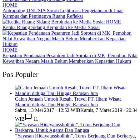
HOME
Antropolog UNUSIA Soroti Legitimasi Pengetahuan di Luar
Kampus dan Pentingnya Ruang Refleksi
HOME
Ketika Ruang Sidang Berpindah ke Media Sosial
HOME
Kepastian Pendanaan Pesantren Jadi Sorotan di MK, Pemohon Nilai
Kewajiban Negara Masih Belum Memberikan Kepastian Hukum
Pos Populer
Calon Jemaah Umroh Resah, Travel PT. Ilham Wisata
Mandiri diduga Tipu Hingga Ratusan Juta
Sabtu, 13 Mei 2017 - 12:52 WIB
Kamis, 7 Maret 2019 - 20:34
WIB
11
“Yayasan Hidayatussholihin”, Terus Berjuang Dan Berkarya,