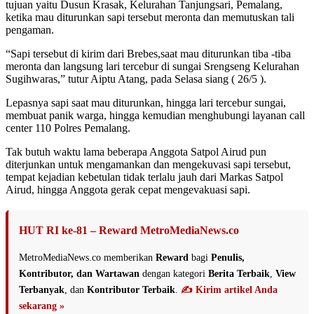
tujuan yaitu Dusun Krasak, Kelurahan Tanjungsari, Pemalang,
ketika mau diturunkan sapi tersebut meronta dan memutuskan tali
pengaman.
“Sapi tersebut di kirim dari Brebes,saat mau diturunkan tiba -tiba
meronta dan langsung lari tercebur di sungai Srengseng Kelurahan
Sugihwaras,” tutur Aiptu Atang, pada Selasa siang ( 26/5 ).
Lepasnya sapi saat mau diturunkan, hingga lari tercebur sungai,
membuat panik warga, hingga kemudian menghubungi layanan call
center 110 Polres Pemalang.
Tak butuh waktu lama beberapa Anggota Satpol Airud pun
diterjunkan untuk mengamankan dan mengekuvasi sapi tersebut,
tempat kejadian kebetulan tidak terlalu jauh dari Markas Satpol
Airud, hingga Anggota gerak cepat mengevakuasi sapi.
HUT RI ke-81 – Reward MetroMediaNews.co
MetroMediaNews.co memberikan
Reward
bagi
Penulis,
Kontributor, dan Wartawan
dengan kategori
Berita Terbaik
,
View
Terbanyak
, dan
Kontributor Terbaik
.
✍️ Kirim artikel Anda
sekarang »