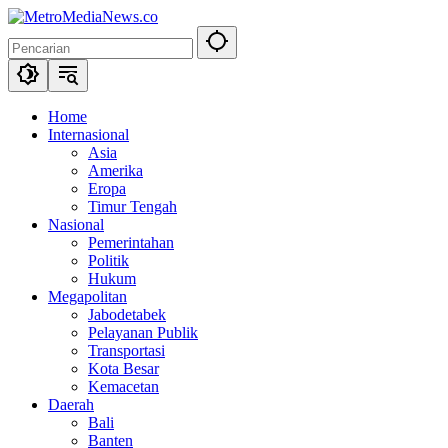
Langsung
ke
konten
Home
Internasional
Asia
Amerika
Eropa
Timur Tengah
Nasional
Pemerintahan
Politik
Hukum
Megapolitan
Jabodetabek
Pelayanan Publik
Transportasi
Kota Besar
Kemacetan
Daerah
Bali
Banten