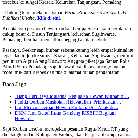
tercebur ke sungai Krasak, Kelurahan Tanjungsari, Pemalang.
|
Dukung kami melalui layanan
Berita Promosi, Advertorial, dan
Publikasi Usaha
.
Klik di sini
.
Kedatangan pesanan hewan kurban berupa Seekor sapi berukuran
cukup besar di Dusun Tanjungsari, kelurahan Sugihwaras,
Pemalang, berubah menjadi menegangkan dan heboh.
Pasalnya, Seekor sapi kurban seberat kurang lebih empat kuintal itu
lepas dan terjun ke sungai Krasak, Kelurahan Sugihwaras, menurut
penuturan Aiptu Atang Kusworo Anggota piket jaga Satuan Polisi
Airud Polres Pemalang, sapi itu awalnya dibawa menggunakan
mobil truk dari Brebes dan tiba di alamat tujuan pengantaran.
Baca Juga:
Jelang Hari Raya Iduladha, Penjualan Hewan Kurban di…
Panitia Qurban Musholah Hidayatullah Prioritaskan…
Ikut Mencuci Jeroan Hewan Kurban, Dua Anak di…
DKM Jami Baitul Ihsan Gandeng RISBIH Bagikan
Hewan…
Sapi Kurban tersebut merupakan pesanan Ragus Ketua RT yang
didatangkan dari Kabupaten Brebes, akan tetapi saat sampai alamat