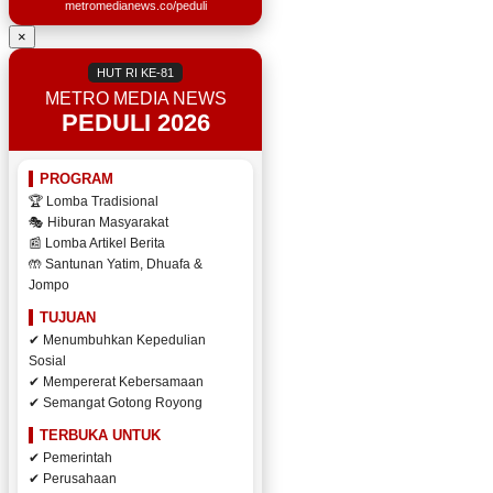
metromedianews.co/peduli
×
HUT RI KE-81
METRO MEDIA NEWS
PEDULI 2026
PROGRAM
🏆 Lomba Tradisional
🎭 Hiburan Masyarakat
📰 Lomba Artikel Berita
🤲 Santunan Yatim, Dhuafa &
Jompo
TUJUAN
✔ Menumbuhkan Kepedulian
Sosial
✔ Mempererat Kebersamaan
✔ Semangat Gotong Royong
TERBUKA UNTUK
✔ Pemerintah
✔ Perusahaan