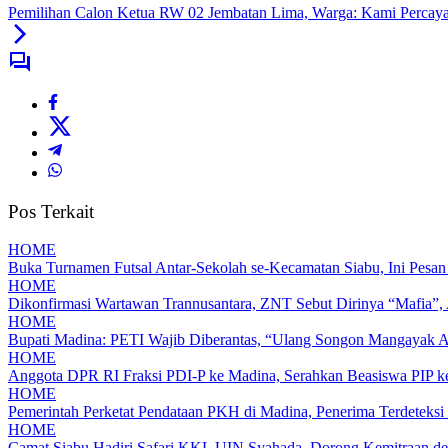
Pemilihan Calon Ketua RW 02 Jembatan Lima, Warga: Kami Percay
Pos Terkait
HOME
Buka Turnamen Futsal Antar-Sekolah se-Kecamatan Siabu, Ini Pesa
HOME
Dikonfirmasi Wartawan Trannusantara, ZNT Sebut Dirinya “Mafia”, 
HOME
Bupati Madina: PETI Wajib Diberantas, “Ulang Songon Mangayak 
HOME
Anggota DPR RI Fraksi PDI-P ke Madina, Serahkan Beasiswa PIP 
HOME
Pemerintah Perketat Pendataan PKH di Madina, Penerima Terdeteksi
HOME
Camat Siabu Hadiri Safari KKL UIN Syahada, Dorong Kemitraan de