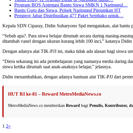
Program BOS Apirmasi Bantu Siswa SMKN 1 Naringgul…
Bantu Guru dan Siswa, Polsek Naringgul Pinjamkan HT
Pemprov Jabar Distribusikan 477 Paket Sembako untuk…
Kepala SDN Ciparay, Didin Suharyono Spd mengatakan, alat bantu pe
“Sebab apa?. Para siswa belajar dirumah secara daring masing-masin
ditambah vanel dengan ukuran kurang lebih 100 inci,” katanya Did
Dengan adanya alat TIK-PJJ ini, maka tidak ada alasan bagi siswa unt
“Diera sekarang ini ada pembelajaran yang namanya media daring da
siswa ketika dirumah saat anak-anaknya belajar,” jelasnya.
Didin menambahkan, dengan adanya bantuan alat TIK-PJJ dari pemer
HUT RI ke-81 – Reward MetroMediaNews.co
MetroMediaNews.co memberikan
Reward
bagi
Penulis, Kontributor, 
1
2
»