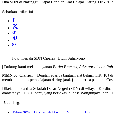
Dua SDN di Naringgul Dapat Bantuan Alat Belajar Daring TIK-PJJ 
Sebarkan artikel ini
Foto: Kepala SDN Ciparay, Didin Suharyono
|
Dukung kami melalui layanan
Berita Promosi, Advertorial, dan Pub
MMN.co, Cianjur
– Dengan adanya bantuan alat belajar TIK- PJJ d
membantu untuk pembelajaran daring jarak jauh dimasa pandemi Covid
Diketahui, ada dua Sekolah Dasar Negeri (SDN) di wilayah Kordinat
diantaranya SDN Ciparay yang berlokasi di desa Wangunjaya, dan S
Baca Juga:
Tahun 2020, 12 Sekolah Dasar di Naringgul dapat…