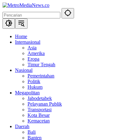
Langsung
ke
konten
Home
Internasional
Asia
Amerika
Eropa
Timur Tengah
Nasional
Pemerintahan
Politik
Hukum
Megapolitan
Jabodetabek
Pelayanan Publik
Transportasi
Kota Besar
Kemacetan
Daerah
Bali
Banten