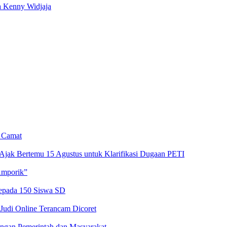
a Kenny Widjaja
n Camat
Ajak Bertemu 15 Agustus untuk Klarifikasi Dugaan PETI
Amporik”
kepada 150 Siswa SD
 Judi Online Terancam Dicoret
ngan Pemerintah dan Masyarakat