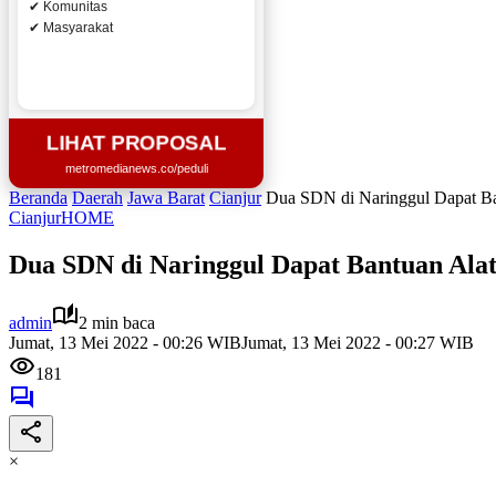
✔ Komunitas
✔ Masyarakat
LIHAT PROPOSAL
metromedianews.co/peduli
Beranda
Daerah
Jawa Barat
Cianjur
Dua SDN di Naringgul Dapat Ban
Cianjur
HOME
Dua SDN di Naringgul Dapat Bantuan Ala
admin
2 min baca
Jumat, 13 Mei 2022 - 00:26 WIB
Jumat, 13 Mei 2022 - 00:27 WIB
181
×