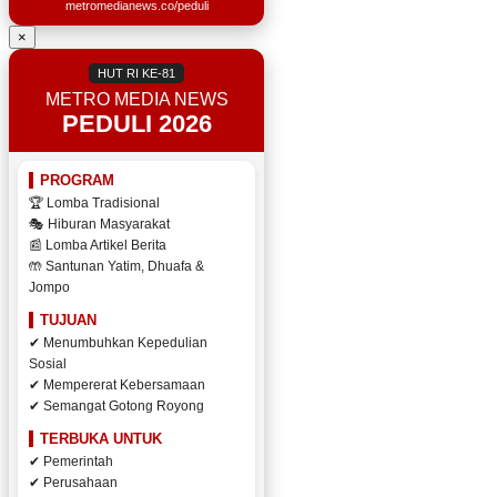
metromedianews.co/peduli
×
HUT RI KE-81
METRO MEDIA NEWS
PEDULI 2026
PROGRAM
🏆 Lomba Tradisional
🎭 Hiburan Masyarakat
📰 Lomba Artikel Berita
🤲 Santunan Yatim, Dhuafa &
Jompo
TUJUAN
✔ Menumbuhkan Kepedulian
Sosial
✔ Mempererat Kebersamaan
✔ Semangat Gotong Royong
TERBUKA UNTUK
✔ Pemerintah
✔ Perusahaan