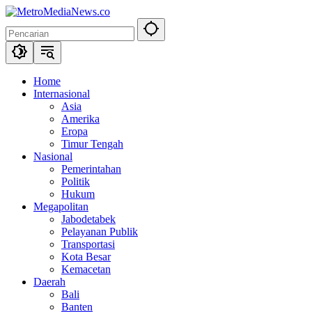
Langsung
ke
konten
Home
Internasional
Asia
Amerika
Eropa
Timur Tengah
Nasional
Pemerintahan
Politik
Hukum
Megapolitan
Jabodetabek
Pelayanan Publik
Transportasi
Kota Besar
Kemacetan
Daerah
Bali
Banten