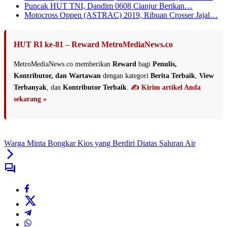
Puncak HUT TNI, Dandim 0608 Cianjur Berikan…
Motocross Oppen (ASTRAC) 2019, Ribuan Crosser Jajal…
HUT RI ke-81 – Reward MetroMediaNews.co
MetroMediaNews.co memberikan
Reward
bagi
Penulis,
Kontributor, dan Wartawan
dengan kategori
Berita Terbaik
,
View
Terbanyak
, dan
Kontributor Terbaik
.
✍️ Kirim artikel Anda
sekarang »
Warga Minta Bongkar Kios yang Berdiri Diatas Saluran Air