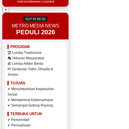
metromedianews.co/peduli
×
HUT RI KE-81
METRO MEDIA NEWS
PEDULI 2026
PROGRAM
🏆 Lomba Tradisional
🎭 Hiburan Masyarakat
📰 Lomba Artikel Berita
🤲 Santunan Yatim, Dhuafa &
Jompo
TUJUAN
✔ Menumbuhkan Kepedulian
Sosial
✔ Mempererat Kebersamaan
✔ Semangat Gotong Royong
TERBUKA UNTUK
✔ Pemerintah
✔ Perusahaan