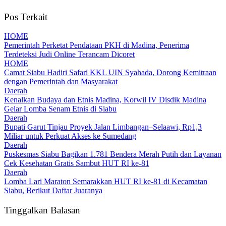
Pos Terkait
HOME
Pemerintah Perketat Pendataan PKH di Madina, Penerima
Terdeteksi Judi Online Terancam Dicoret
HOME
Camat Siabu Hadiri Safari KKL UIN Syahada, Dorong Kemitraan
dengan Pemerintah dan Masyarakat
Daerah
Kenalkan Budaya dan Etnis Madina, Korwil IV Disdik Madina
Gelar Lomba Senam Etnis di Siabu
Daerah
Bupati Garut Tinjau Proyek Jalan Limbangan–Selaawi, Rp1,3
Miliar untuk Perkuat Akses ke Sumedang
Daerah
Puskesmas Siabu Bagikan 1.781 Bendera Merah Putih dan Layanan
Cek Kesehatan Gratis Sambut HUT RI ke-81
Daerah
Lomba Lari Maraton Semarakkan HUT RI ke-81 di Kecamatan
Siabu, Berikut Daftar Juaranya
Tinggalkan Balasan