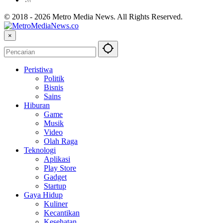
© 2018 - 2026 Metro Media News. All Rights Reserved.
×
Peristiwa
Politik
Bisnis
Sains
Hiburan
Game
Musik
Video
Olah Raga
Teknologi
Aplikasi
Play Store
Gadget
Startup
Gaya Hidup
Kuliner
Kecantikan
Kesehatan