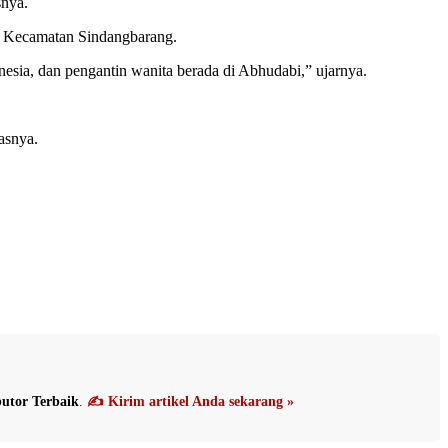
snya.
Di Kecamatan Sindangbarang.
nesia, dan pengantin wanita berada di Abhudabi,” ujarnya.
asnya.
utor Terbaik
.
✍️ Kirim artikel Anda sekarang »