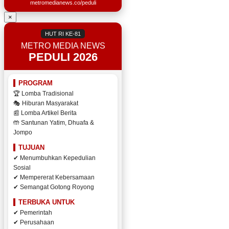
metromedianews.co/peduli
×
HUT RI KE-81
METRO MEDIA NEWS
PEDULI 2026
PROGRAM
🏆 Lomba Tradisional
🎭 Hiburan Masyarakat
📰 Lomba Artikel Berita
🤲 Santunan Yatim, Dhuafa &
Jompo
TUJUAN
✔ Menumbuhkan Kepedulian
Sosial
✔ Mempererat Kebersamaan
✔ Semangat Gotong Royong
TERBUKA UNTUK
✔ Pemerintah
✔ Perusahaan