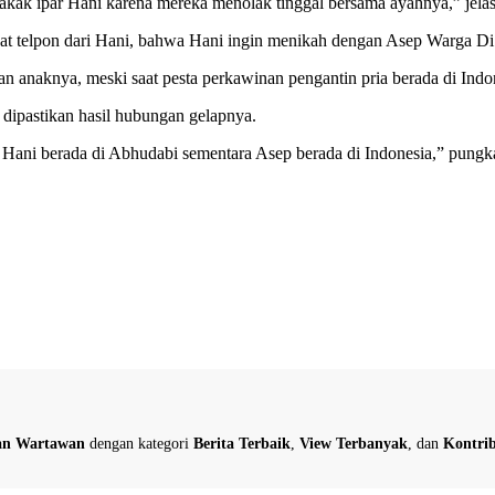
kakak ipar Hani karena mereka menolak tinggal bersama ayahnya,” jela
apat telpon dari Hani, bahwa Hani ingin menikah dengan Asep Warga 
an anaknya, meski saat pesta perkawinan pengantin pria berada di Indo
 dipastikan hasil hubungan gelapnya.
Hani berada di Abhudabi sementara Asep berada di Indonesia,” pungk
dan Wartawan
dengan kategori
Berita Terbaik
,
View Terbanyak
, dan
Kontrib