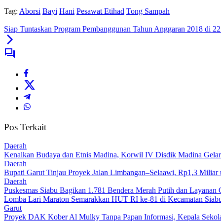
Tag:
Aborsi
Bayi
Hani
Pesawat Etihad
Tong Sampah
Siap Tuntaskan Program Pembanggunan Tahun Anggaran 2018 di 22 
Pos Terkait
Daerah
Kenalkan Budaya dan Etnis Madina, Korwil IV Disdik Madina Gelar
Daerah
Bupati Garut Tinjau Proyek Jalan Limbangan–Selaawi, Rp1,3 Miliar
Daerah
Puskesmas Siabu Bagikan 1.781 Bendera Merah Putih dan Layanan 
Lomba Lari Maraton Semarakkan HUT RI ke-81 di Kecamatan Siabu,
Garut
Proyek DAK Kober Al Mulky Tanpa Papan Informasi, Kepala Sekola