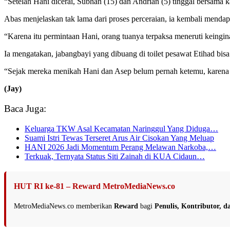
“Setelah Hani dicerai, Subhan (15) dan Andrian (5) tinggal bersama 
Abas menjelaskan tak lama dari proses perceraian, ia kembali mend
“Karena itu permintaan Hani, orang tuanya terpaksa meneruti keingin
Ia mengatakan, jabangbayi yang dibuang di toilet pesawat Etihad bisa
“Sejak mereka menikah Hani dan Asep belum pernah ketemu, karena 
(Jay)
Baca Juga:
Keluarga TKW Asal Kecamatan Naringgul Yang Diduga…
Suami Istri Tewas Terseret Arus Air Cisokan Yang Meluap
HANI 2026 Jadi Momentum Perang Melawan Narkoba,…
Terkuak, Ternyata Status Siti Zainah di KUA Cidaun…
HUT RI ke-81 – Reward MetroMediaNews.co
MetroMediaNews.co memberikan
Reward
bagi
Penulis, Kontributor, 