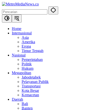
Langsung
ke
konten
Home
Internasional
Asia
Amerika
Eropa
Timur Tengah
Nasional
Pemerintahan
Politik
Hukum
Megapolitan
Jabodetabek
Pelayanan Publik
Transportasi
Kota Besar
Kemacetan
Daerah
Bali
Banten