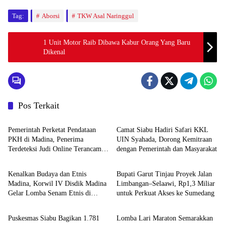
Tag:
Aborsi
TKW Asal Naringgul
1 Unit Motor Raib Dibawa Kabur Orang Yang Baru
Dikenal
Pos Terkait
HOME
HOME
Pemerintah Perketat Pendataan
Camat Siabu Hadiri Safari KKL
PKH di Madina, Penerima
UIN Syahada, Dorong Kemitraan
Terdeteksi Judi Online Terancam
dengan Pemerintah dan Masyarakat
Daerah
Daerah
Dicoret
Kenalkan Budaya dan Etnis
Bupati Garut Tinjau Proyek Jalan
Madina, Korwil IV Disdik Madina
Limbangan–Selaawi, Rp1,3 Miliar
Gelar Lomba Senam Etnis di
untuk Perkuat Akses ke Sumedang
Daerah
Daerah
Siabu
Puskesmas Siabu Bagikan 1.781
Lomba Lari Maraton Semarakkan