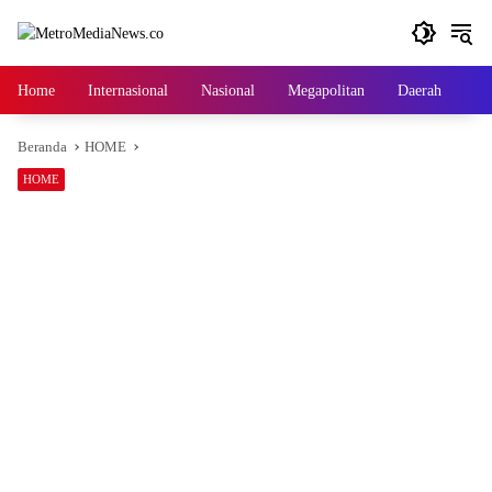
Langsung
ke
konten
Home
Internasional
Nasional
Megapolitan
Daerah
Ga
Beranda
HOME
HOME