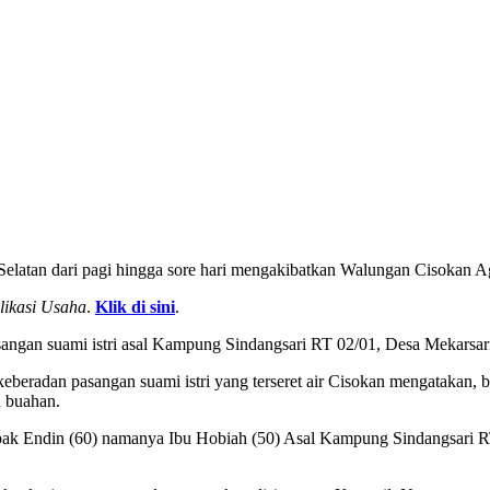
Selatan dari pagi hingga sore hari mengakibatkan Walungan Cisokan Agr
likasi Usaha
.
Klik di sini
.
ngan suami istri asal Kampung Sindangsari RT 02/01, Desa Mekarsari
beradan pasangan suami istri yang terseret air Cisokan mengatakan, ba
h buahan.
bapak Endin (60) namanya Ibu Hobiah (50) Asal Kampung Sindangsari RT