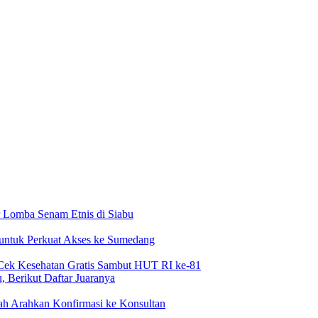
 Lomba Senam Etnis di Siabu
 untuk Perkuat Akses ke Sumedang
Cek Kesehatan Gratis Sambut HUT RI ke-81
 Berikut Daftar Juaranya
h Arahkan Konfirmasi ke Konsultan