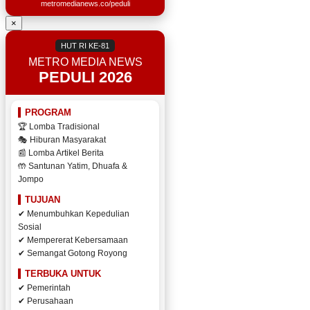
metromedianews.co/peduli
×
HUT RI KE-81
METRO MEDIA NEWS
PEDULI 2026
PROGRAM
🏆 Lomba Tradisional
🎭 Hiburan Masyarakat
📰 Lomba Artikel Berita
🤲 Santunan Yatim, Dhuafa &
Jompo
TUJUAN
✔ Menumbuhkan Kepedulian
Sosial
✔ Mempererat Kebersamaan
✔ Semangat Gotong Royong
TERBUKA UNTUK
✔ Pemerintah
✔ Perusahaan