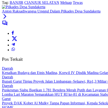
Tag:
BANJIR
CIANJUR SELATAN
Meluap
Tewas
Anton Raksadiwangsa Unggul Dalam Pilkades Desa Sundakerta
Pos Terkait
Daerah
Kenalkan Budaya dan Etnis Madina, Korwil IV Disdik Madina Gelar
Daerah
Bupati Garut Tinjau Proyek Jalan Limbangan–Selaawi, Rp1,3 Miliar
Daerah
Puskesmas Siabu Bagikan 1.781 Bendera Merah Putih dan Layanan 
Lomba Lari Maraton Semarakkan HUT RI ke-81 di Kecamatan Siabu,
Garut
Proyek DAK Kober Al Mulky Tanpa Papan Informasi, Kepala Sekola
HOME