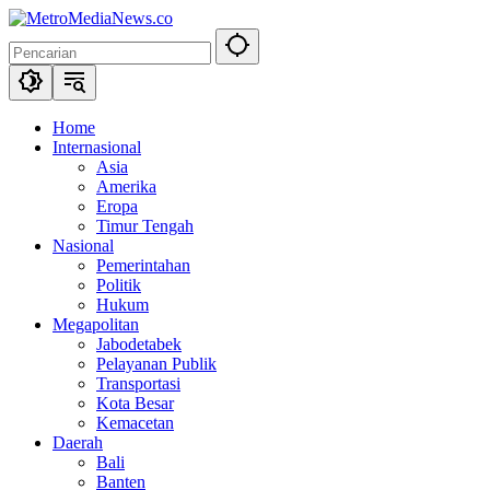
Langsung
ke
konten
Home
Internasional
Asia
Amerika
Eropa
Timur Tengah
Nasional
Pemerintahan
Politik
Hukum
Megapolitan
Jabodetabek
Pelayanan Publik
Transportasi
Kota Besar
Kemacetan
Daerah
Bali
Banten