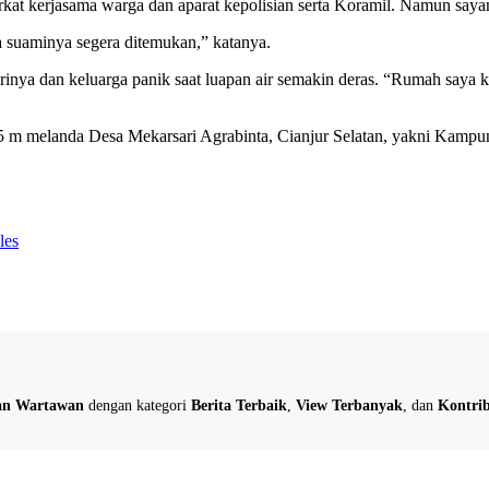
kat kerjasama warga dan aparat kepolisian serta Koramil. Namun saya
 suaminya segera ditemukan,” katanya.
nya dan keluarga panik saat luapan air semakin deras. “Rumah saya ke
1,5 m melanda Desa Mekarsari Agrabinta, Cianjur Selatan, yakni Kam
les
dan Wartawan
dengan kategori
Berita Terbaik
,
View Terbanyak
, dan
Kontrib