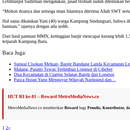
Lebihlanjut Sudirman mengatakan, jasad Hobiah sudah ditemukan ber
“Mohon doanya dan semoga iman Islamnya diterima Allah SWT serta
Hal sama dikatakan Yani (40) warga Kampung Sindangsari, bahwa diri
bantuan,” ujarnya dengan ada sedih.
Dari hasil pantuan MMN, ketinggian banjir mencapai kurang lebih 
terparah Kampung Baru.
Baca Juga:
Sungai Cisokan Meluap, Banjir Bandang Landa Kecamatan Le
Malang, Pasutri Tewas Tertimbun Longsor di Cibeber
Dua Kecamatan di Cianjur Selatan Banjir dan Longsor
Pasca Hujan Yang Menguyur Wilayah Naringgul dan…
HUT RI ke-81 – Reward MetroMediaNews.co
MetroMediaNews.co memberikan
Reward
bagi
Penulis, Kontributor, 
1
2
»