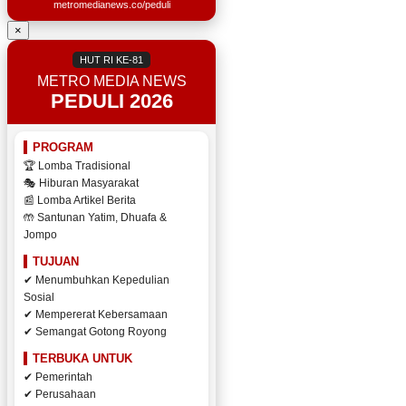
metromedianews.co/peduli
×
HUT RI KE-81
METRO MEDIA NEWS
PEDULI 2026
PROGRAM
🏆 Lomba Tradisional
🎭 Hiburan Masyarakat
📰 Lomba Artikel Berita
🤲 Santunan Yatim, Dhuafa &
Jompo
TUJUAN
✔ Menumbuhkan Kepedulian
Sosial
✔ Mempererat Kebersamaan
✔ Semangat Gotong Royong
TERBUKA UNTUK
✔ Pemerintah
✔ Perusahaan