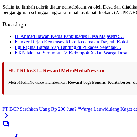
Selain itu limbah pabrik diatur pengelolaannya oleh Desa dan dijad
pengangguran sehingga angka kriminalitas dapat ditekan. (ALPKAR
Baca Juga:
H. Ahmad Irawan Ketua Panpilkades Desa Majasetra:…
Kunker Dirjen Kemensos RI ke Kecamatan Dayeuh Kolot
Egi Rigina Barata Siap Tanding di Pilkades Serentak…
KKN Melayu Serumpun V Kelompok X dan Warga Desa…
HUT RI ke-81 – Reward MetroMediaNews.co
MetroMediaNews.co memberikan
Reward
bagi
Penulis, Kontributor, 
PT BCP Serahkan Uang Rp 200 Juta? “Warga Leuwidulang Kaget da