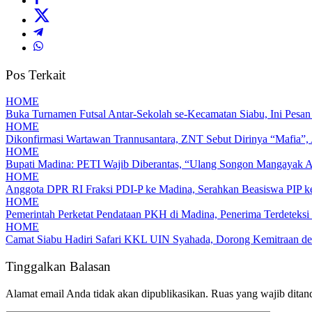
Pos Terkait
HOME
Buka Turnamen Futsal Antar-Sekolah se-Kecamatan Siabu, Ini Pesa
HOME
Dikonfirmasi Wartawan Trannusantara, ZNT Sebut Dirinya “Mafia”, 
HOME
Bupati Madina: PETI Wajib Diberantas, “Ulang Songon Mangayak 
HOME
Anggota DPR RI Fraksi PDI-P ke Madina, Serahkan Beasiswa PIP 
HOME
Pemerintah Perketat Pendataan PKH di Madina, Penerima Terdeteksi
HOME
Camat Siabu Hadiri Safari KKL UIN Syahada, Dorong Kemitraan de
Tinggalkan Balasan
Alamat email Anda tidak akan dipublikasikan.
Ruas yang wajib ditan